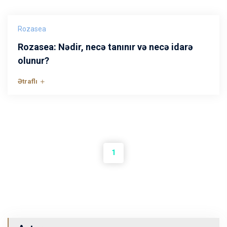
Rozasea
Rozasea: Nədir, necə tanınır və necə idarə
olunur?
Ətraflı
1