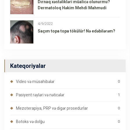
Dırnaq xəstəlikləri müalicə olunurmu?
Dermatoloq Həkim Mehdi Mahmudi
4/9/2022
Saçım topa topa tökülür! Nə edəbilərəm?
Kateqoriyalar
Video və müsahibələr
0
Pasiyent rəyləri və nəticələr
1
Mezoterapiya, PRP və digər prosedurlar
0
Botoks və dolğu
0