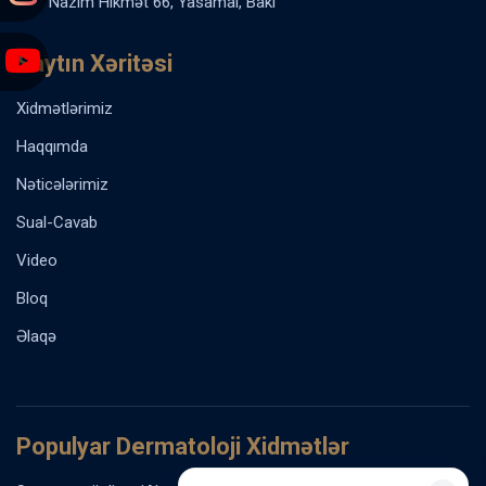
Nazim Hikmət 66, Yasamal, Bakı
Saytın Xəritəsi
Xidmətlərimiz
Haqqımda
Nəticələrimiz
Sual-Cavab
Video
Bloq
Əlaqə
Populyar Dermatoloji Xidmətlər