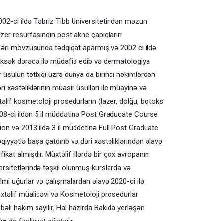
02-ci ildə Təbriz Tibb Universitetindən məzun
azer resurfasinqin post akne çapıqların
ləri mövzusunda tədqiqat aparmış və 2002 ci ildə
üksək dərəcə ilə müdafiə edib və dermatologiya
 üsulun tətbiqi üzrə dünya da birinci həkimlərdən
əri xəstəliklərinin müasir üsulları ile müayinə və
lif kosmetoloji prosedurların (lazer, dolğu, botoks
2008-ci ildən 5 il müddətinə Post Graducate Course
on və 2013 ildə 3 il müddetinə Full Post Graduate
yyətlə başa çatdırıb və dəri xəstəliklərindən əlavə
fikat almışdır. Müxtəlif illərdə bir çox avropanın
ersitetlərində təşkil olunmuş kurslarda və
Elmi uğurlar və çalışmalardan əlavə 2020-ci ilə
təlif müalicəvi və Kosmetoloji prosedurlar
əli həkim sayılır. Hal hazırda Bakıda yerləşən