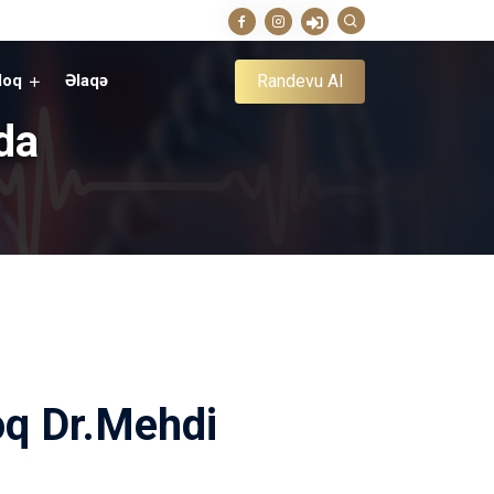
Randevu Al
loq
Əlaqə
da
q Dr.Mehdi