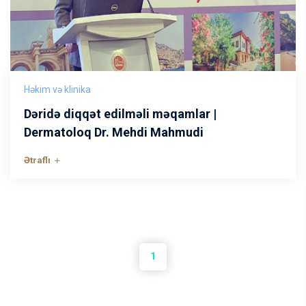
Həkim və klinika
Dəridə diqqət edilməli məqamlar |
Dermatoloq Dr. Mehdi Mahmudi
Ətraflı
1