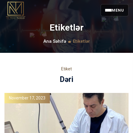
MENU
Etiketlər
Ana Səhifə
Etiketlər
Etiket
Dəri
November 17, 2023