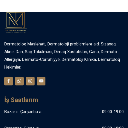
Dermatoloq Məsləhəti, Dermatoloji problemlərə aid: Sızanaq,
Akne, Dəri, Saç Tökülməsi, Dırnaq Xəstəlikləri, Gənə, Dermato-
Allergiya, Dermato-Cərrahiyyə, Dermatoloji Klinika, Dermatoloq
Həkimlər.
İş Saatlarım
Bazar e-Çərşənbə a:
09:00-19:00