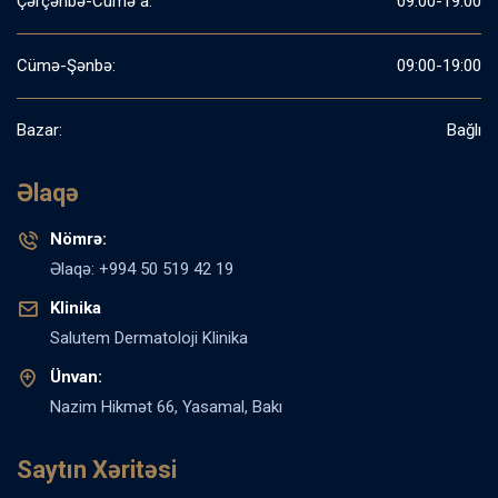
Çərçənbə-Cümə a:
09:00-19:00
Cümə-Şənbə:
09:00-19:00
Bazar:
Bağlı
Əlaqə
Nömrə:
Əlaqə: +994 50 519 42 19
Klinika
Salutem Dermatoloji Klinika
Ünvan:
Nazim Hikmət 66, Yasamal, Bakı
Saytın Xəritəsi