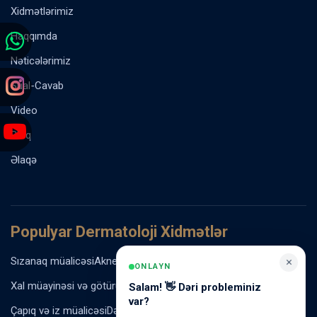
Xidmətlərimiz
Haqqımda
Nəticələrimiz
Sual-Cavab
Video
Bloq
Əlaqə
Populyar Dermatoloji Xidmətlər
Sızanaq müalicəsi
Akne vulgaris müalicəsi
Rozasea müalicəsi
×
ONLAYN
Xal müayinəsi və götürülməsi
Ziyil və papilloma müalicəsi
Salam! 👋 Dəri probleminiz
var?
Çapıq və iz müalicəsi
Dəri ləkələrinin müalicəsi