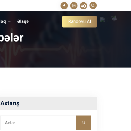
Randevu Al
loq
Əlaqə
bələr
Axtarış