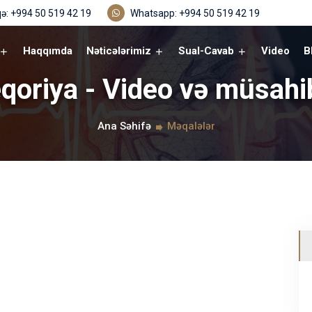
ə: +994 50 519 42 19
Whatsapp: +994 50 519 42 19
Haqqımda
Nəticələrimiz
Sual-Cavab
Video
B
qoriya - Video və müsahi
Ana Səhifə
Məqalələr