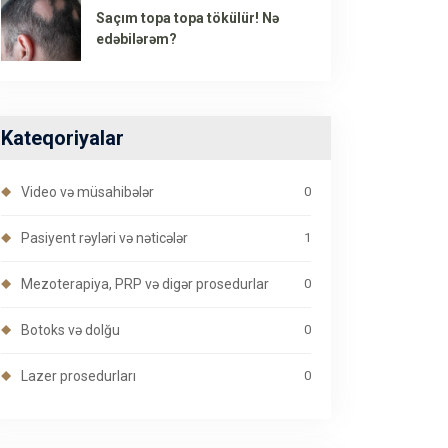
Saçım topa topa tökülür! Nə
edəbilərəm?
Kateqoriyalar
Video və müsahibələr
0
Pasiyent rəyləri və nəticələr
1
Mezoterapiya, PRP və digər prosedurlar
0
Botoks və dolğu
0
Lazer prosedurları
0