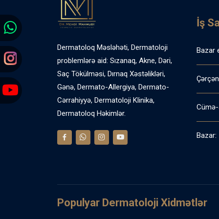
İş S
Dermatoloq Məsləhəti, Dermatoloji
Bazar 
problemlərə aid: Sızanaq, Akne, Dəri,
Saç Tökülməsi, Dırnaq Xəstəlikləri,
Çərçən
Gənə, Dermato-Allergiya, Dermato-
Cərrahiyyə, Dermatoloji Klinika,
Cümə-
Dermatoloq Həkimlər.
Bazar:
Populyar Dermatoloji Xidmətlər