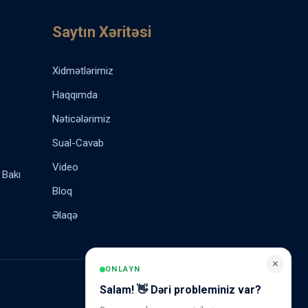
Saytın Xəritəsi
Xidmətlərimiz
Haqqımda
Nəticələrimiz
Sual-Cavab
Video
 Bakı
Bloq
Əlaqə
×
ONLAYN
Salam! 👋 Dəri probleminiz var?