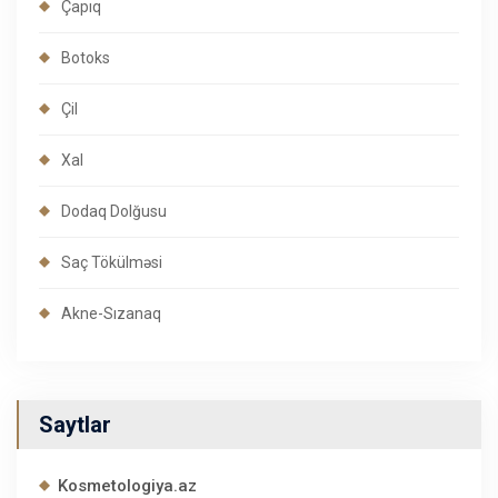
Çapıq
Botoks
Çil
Xal
Dodaq Dolğusu
Saç Tökülməsi
Akne-Sızanaq
Saytlar
Kosmetologiya.az