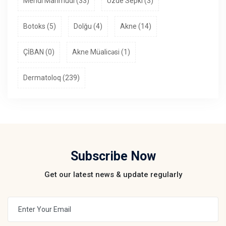
Mehdi Mahmudi (33)
Uzde Sepki (3)
Botoks (5)
Dolğu (4)
Akne (14)
ÇİBAN (0)
Akne Müalicəsi (1)
Dermatoloq (239)
Subscribe Now
Get our latest news & update regularly