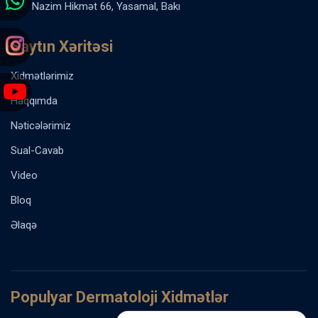
Nazim Hikmət 66, Yasamal, Bakı
Saytın Xəritəsi
Xidmətlərimiz
Haqqımda
Nəticələrimiz
Sual-Cavab
Video
Bloq
Əlaqə
Populyar Dermatoloji Xidmətlər