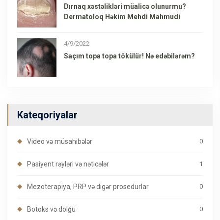
Dırnaq xəstəlikləri müalicə olunurmu?
Dermatoloq Həkim Mehdi Mahmudi
4/9/2022
Saçım topa topa tökülür! Nə edəbilərəm?
Kateqoriyalar
Video və müsahibələr
0
Pasiyent rəyləri və nəticələr
1
Mezoterapiya, PRP və digər prosedurlar
0
Botoks və dolğu
0