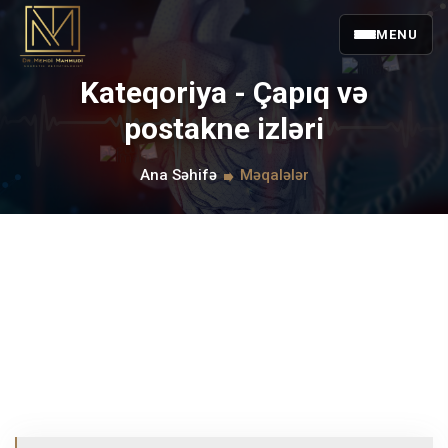
MENU
Kateqoriya - Çapıq və
postakne izləri
Ana Səhifə
Məqalələr