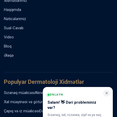
Xidmətlərimiz
Haqqımda
Nəticələrimiz
Sual-Cavab
Video
Bloq
Əlaqə
Populyar Dermatoloji Xidmətlər
×
Sızanaq müalicəsi
Akne vulgaris müalicəsi
Rozasea müalicəsi
ONLAYN
Xal müayinəsi və götürülməsi
Ziyil və papilloma müalicəsi
Salam! 👋 Dəri probleminiz
var?
Çapıq və iz müalicəsi
Dəri ləkələrinin müalicəsi
Sızanaq, xal, rozasea, ziyil və ya saç