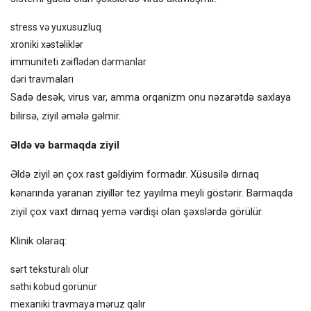
stress və yuxusuzluq
xroniki xəstəliklər
immuniteti zəiflədən dərmanlar
dəri travmaları
Sadə desək, virus var, amma orqanizm onu nəzarətdə saxlaya
bilirsə, ziyil əmələ gəlmir.
Əldə və barmaqda ziyil
Əldə ziyil ən çox rast gəldiyim formadır. Xüsusilə dırnaq
kənarında yaranan ziyillər tez yayılma meyli göstərir. Barmaqda
ziyil çox vaxt dırnaq yemə vərdişi olan şəxslərdə görülür.
Klinik olaraq:
sərt teksturalı olur
səthi kobud görünür
mexaniki travmaya məruz qalır