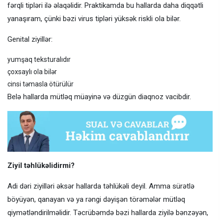
fərqli tipləri ilə əlaqəlidir. Praktikamda bu hallarda daha diqqətli
yanaşıram, çünki bəzi virus tipləri yüksək riskli ola bilər.
Genital ziyillər:
yumşaq teksturalıdır
çoxsaylı ola bilər
cinsi təmasla ötürülür
Belə hallarda mütləq müayinə və düzgün diaqnoz vacibdir.
Ziyil təhlükəlidirmi?
Adi dəri ziyilləri əksər hallarda təhlükəli deyil. Amma sürətlə
böyüyən, qanayan və ya rəngi dəyişən törəmələr mütləq
qiymətləndirilməlidir. Təcrübəmdə bəzi hallarda ziyilə bənzəyən,