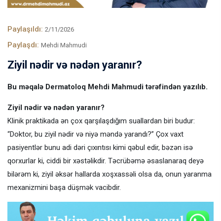
Paylaşıldı:
2/11/2026
Paylaşdı:
Mehdi Mahmudi
Ziyil nədir və nədən yaranır?
Bu məqalə Dermatoloq Mehdi Mahmudi tərəfindən yazılıb.
Ziyil nədir və nədən yaranır?
Klinik praktikada ən çox qarşılaşdığım suallardan biri budur:
“Doktor, bu ziyil nədir və niyə məndə yarandı?” Çox vaxt
pasiyentlər bunu adi dəri çıxıntısı kimi qəbul edir, bəzən isə
qorxurlar ki, ciddi bir xəstəlikdir. Təcrübəmə əsaslanaraq deyə
bilərəm ki, ziyil əksər hallarda xoşxassəli olsa da, onun yaranma
mexanizmini başa düşmək vacibdir.