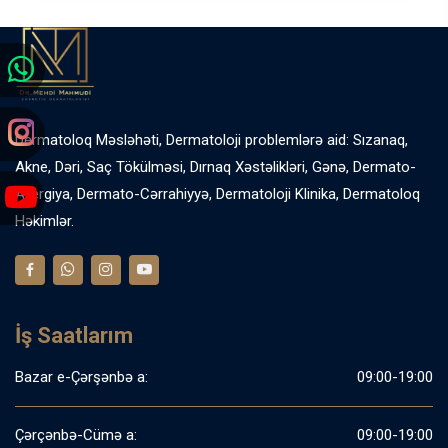
Dermatoloq Məsləhəti, Dermatoloji problemlərə aid: Sızanaq,
Akne, Dəri, Saç Tökülməsi, Dırnaq Xəstəlikləri, Gənə, Dermato-
Allergiya, Dermato-Cərrahiyyə, Dermatoloji Klinika, Dermatoloq
Həkimlər.
İş Saatlarım
Bazar e-Çərşənbə a:
09:00-19:00
Çərçənbə-Cümə a:
09:00-19:00