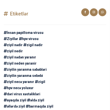
Etiketlər
İnsan papilloma virusu
Ziyillər
hpv virusu
ziyil nədir
zigil nədir
ziyil nedir
ziyil nədən yaranır
ziyil neden yaranir
ziyilin yaranma səbəbləri
ziyilin yaranma sebebi
ziyil necə yaranır
zigil
hpv necə yoluxur
dəri virus xəstəlikləri
ayaqda ziyil
əldə ziyil
əllərdə ziyil
barmaqda ziyil