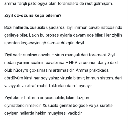
amma fərqli patologiya olan törəmələrə də rast gəlmişəm.
Ziyil öz-özünə keçə bilərmi?
Bəzi hallarda, xüsusilə uşaqlarda, ziyil immun cavab nəticəsində
geriləyə bilər. Lakin bu proses aylarla davam edə bilər. Hər ziyilin
spontan keçəcəyini gözləmək düzgün deyil.
Ziyil nədir sualının cavabı – virus mənşəli dəri törəməsi. Ziyil
nədən yaranır sualının cavabı isə – HPV virusunun dəriyə daxil
olub hüceyrə çoxalmasını artırmasıdır. Amma praktikada
gördüyüm kimi, hər şey yalnız virusla bitmir; immun sistem, dəri
vəziyyəti və ətraf mühit faktorları da rol oynayır.
Ziyil əksər hallarda xoşxassəlidir, lakin düzgün
qiymətləndirilməlidir. Xüsusilə genital bölgədə və ya sürətlə
dəyişən hallarda həkim müayinəsi vacibdir.