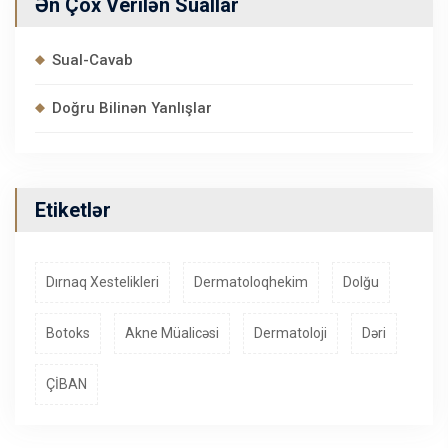
Ən Çox Verilən Suallar
Sual-Cavab
Doğru Bilinən Yanlışlar
Etiketlər
Dırnaq Xestelikleri
Dermatoloqhekim
Dolğu
Botoks
Akne Müalicəsi
Dermatoloji
Dəri
ÇİBAN