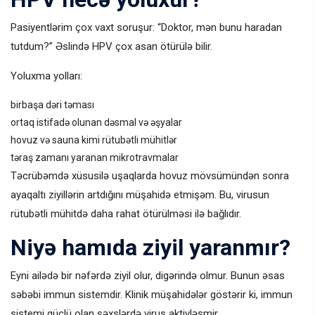
Pasiyentlərim çox vaxt soruşur: “Doktor, mən bunu haradan
tutdum?” Əslində HPV çox asan ötürülə bilir.
Yoluxma yolları:
birbaşa dəri təması
ortaq istifadə olunan dəsmal və əşyalar
hovuz və sauna kimi rütubətli mühitlər
təraş zamanı yaranan mikrotravmalar
Təcrübəmdə xüsusilə uşaqlarda hovuz mövsümündən sonra
ayaqaltı ziyillərin artdığını müşahidə etmişəm. Bu, virusun
rütubətli mühitdə daha rahat ötürülməsi ilə bağlıdır.
Niyə hamıda ziyil yaranmır?
Eyni ailədə bir nəfərdə ziyil olur, digərində olmur. Bunun əsas
səbəbi immun sistemdir. Klinik müşahidələr göstərir ki, immun
sistemi güclü olan şəxslərdə virus aktivləşmir.