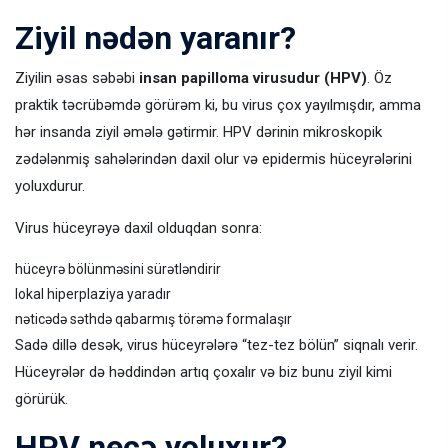
Ziyil nədən yaranır?
Ziyilin əsas səbəbi
insan papilloma virusudur (HPV)
. Öz
praktik təcrübəmdə görürəm ki, bu virus çox yayılmışdır, amma
hər insanda ziyil əmələ gətirmir. HPV dərinin mikroskopik
zədələnmiş sahələrindən daxil olur və epidermis hüceyrələrini
yoluxdurur.
Virus hüceyrəyə daxil olduqdan sonra:
hüceyrə bölünməsini sürətləndirir
lokal hiperplaziya yaradır
nəticədə səthdə qabarmış törəmə formalaşır
Sadə dillə desək, virus hüceyrələrə “tez-tez bölün” siqnalı verir.
Hüceyrələr də həddindən artıq çoxalır və biz bunu ziyil kimi
görürük.
HPV necə yoluxur?