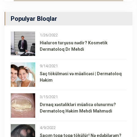
Populyar Bloqlar
1/26/2022
Hialuron turşusu nədir? Kosmetik
Dermatoloq Dr Mehdi
9/14/2021
Saç tökülməsi və müalicəsi | Dermatoloq
Həkim
3/15/2021
Dırnaq xəstəlikləri müalicə olunurmu?
Dermatoloq Həkim Mehdi Mahmudi
4/9/2022
Saçım topa topa tökülür! Nə edəbilərəm?