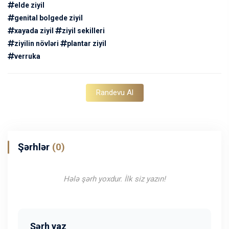
elde ziyil
genital bolgede ziyil
xayada ziyil
ziyil sekilleri
ziyilin növləri
plantar ziyil
verruka
Randevu Al
Şərhlər
(0)
Hələ şərh yoxdur. İlk siz yazın!
Şərh yaz