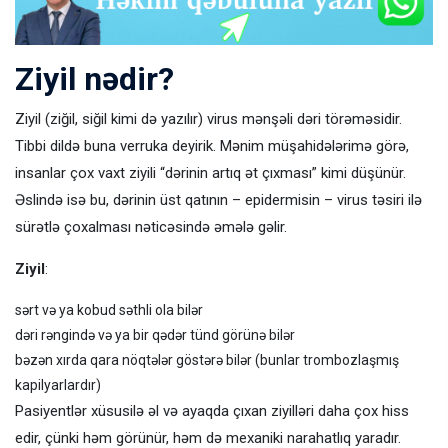
Ziyil nədir?
Ziyil (ziğil, siğil kimi də yazılır) virus mənşəli dəri törəməsidir.
Tibbi dildə buna verruka deyirik. Mənim müşahidələrimə görə,
insanlar çox vaxt ziyili “dərinin artıq ət çıxması” kimi düşünür.
Əslində isə bu, dərinin üst qatının – epidermisin – virus təsiri ilə
sürətlə çoxalması nəticəsində əmələ gəlir.
Ziyil
:
sərt və ya kobud səthli ola bilər
dəri rəngində və ya bir qədər tünd görünə bilər
bəzən xırda qara nöqtələr göstərə bilər (bunlar trombozlaşmış
kapilyarlardır)
Pasiyentlər xüsusilə əl və ayaqda çıxan ziyilləri daha çox hiss
edir, çünki həm görünür, həm də mexaniki narahatlıq yaradır.