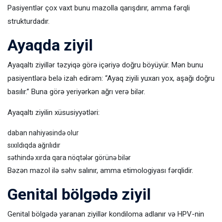
Pasiyentlər çox vaxt bunu mazolla qarışdırır, amma fərqli
strukturdadır.
Ayaqda ziyil
Ayaqaltı ziyillər təzyiqə görə içəriyə doğru böyüyür. Mən bunu
pasiyentlərə belə izah edirəm: “Ayaq ziyili yuxarı yox, aşağı doğru
basılır.” Buna görə yeriyərkən ağrı verə bilər.
Ayaqaltı ziyilin xüsusiyyətləri:
daban nahiyəsində olur
sıxıldıqda ağrılıdır
səthində xırda qara nöqtələr görünə bilər
Bəzən mazol ilə səhv salınır, amma etimologiyası fərqlidir.
Genital bölgədə ziyil
Genital bölgədə yaranan ziyillər kondiloma adlanır və HPV-nin