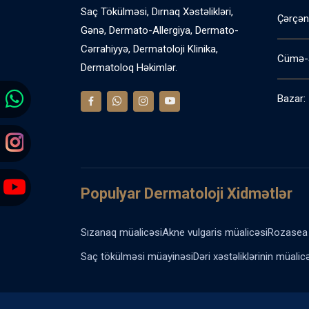
Saç Tökülməsi, Dırnaq Xəstəlikləri,
Çərçən
Gənə, Dermato-Allergiya, Dermato-
Cərrahiyyə, Dermatoloji Klinika,
Cümə-
Dermatoloq Həkimlər.
Bazar:
Populyar Dermatoloji Xidmətlər
Sızanaq müalicəsi
Akne vulgaris müalicəsi
Rozasea 
Saç tökülməsi müayinəsi
Dəri xəstəliklərinin müalic