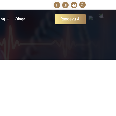
Randevu Al
loq
Əlaqə