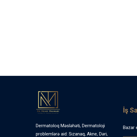
İş S
Dermatoloq Məsləhəti, Dermatoloji
Bazar 
problemlərə aid: Sızanaq, Akne, Dəri,