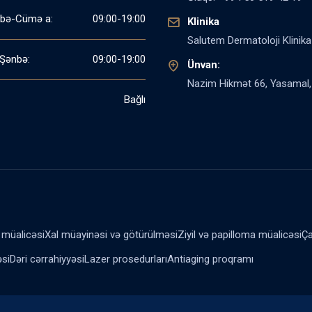
bə-Cümə a:
09:00-19:00
Klinika
Salutem Dermatoloji Klinika
Şənbə:
09:00-19:00
Ünvan:
Nazim Hikmət 66, Yasamal,
Bağlı
müalicəsi
Xal müayinəsi və götürülməsi
Ziyil və papilloma müalicəsi
Ça
əsi
Dəri cərrahiyyəsi
Lazer prosedurları
Antiaging proqramı