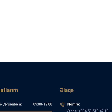
aatlarım
Əlaqə
e-Çərşənbə a:
09:00-19:00
Nömrə:
Əlaqə: +994 50 519 42 19