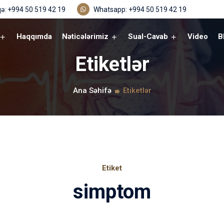
ə: +994 50 519 42 19
Whatsapp: +994 50 519 42 19
Haqqımda
Nəticələrimiz
Sual-Cavab
Video
B
Etiketlər
Ana Səhifə
Etiketlər
Etiket
simptom