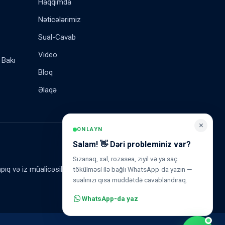
Haqqımda
Nəticələrimiz
Sual-Cavab
Video
 Bakı
Bloq
Əlaqə
×
ONLAYN
Salam! 👋 Dəri probleminiz var?
Sızanaq, xal, rozasea, ziyil və ya saç
pıq və iz müalicəsi
Dəri ləkələrinin müalicəsi
tökülməsi ilə bağlı WhatsApp-da yazın —
sualınızı qısa müddətdə cavablandıraq.
WhatsApp-da yaz