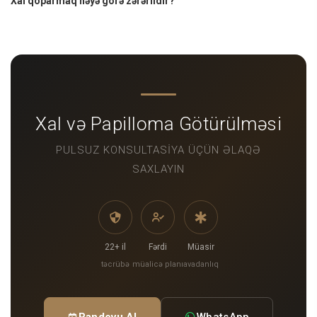
Xal qoparmaq nəyə görə zərərlidir?
Xal və Papilloma Götürülməsi
PULSUZ KONSULTASIYA ÜÇÜN ƏLAQƏ
SAXLAYIN
22+ il
Fərdi
Müasir
təcrübə
müalicə planı
avadanlıq
Randevu Al
WhatsApp