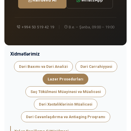
|
+994 50 519 42 19
B.e. – Şənbə, 09:00 – 19:00
Xidmətlərimiz
Dəri Baxımı və Dəri Analizi
Dəri Cərrahiyyəsi
Lazer Prosedurları
Saç Tökülməsi Müayinəsi və Müalicəsi
Dəri Xəstəliklərinin Müalicəsi
Dəri Cavanlaşdırma və Antiaging Proqramı