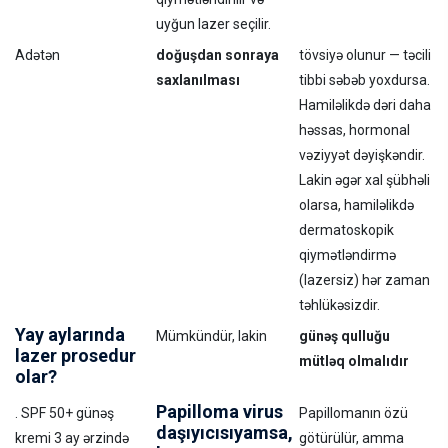
uyğun lazer seçilir.
Adətən
doğuşdan sonraya
tövsiyə olunur — təcili
saxlanılması
tibbi səbəb yoxdursa.
Hamiləlikdə dəri daha
həssas, hormonal
vəziyyət dəyişkəndir.
Lakin əgər xal şübhəli
olarsa, hamiləlikdə
dermatoskopik
qiymətləndirmə
(lazersiz) hər zaman
təhlükəsizdir.
Yay aylarında
Mümkündür, lakin
günəş qulluğu
lazer prosedur
mütləq olmalıdır
olar?
Papilloma virus
. SPF 50+ günəş
Papillomanın özü
daşıyıcısıyamsa,
kremi 3 ay ərzində
götürülür, amma