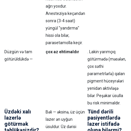
ağrı yoxdur.
Anesteziya keçəndən
sonra (3-4 saat)
yüngül "yandırma"
hissi ola bilər,
parasetamolla keçir.
Düzgün və tam
çox az ehtimaldır
. Lakin yarımçıq
götürüldükdə —
götürmədə (məsələn,
çox səthi
parametrlərlə) qalan
pigment hüceyrələri
yenidən aktivləşə
bilər. Peşəkar üsulla
bu risk minimaldır.
Üzdəki xalı
Tünd dərili
Bəli — əksinə, üz üçün
lazerlə
pasiyentlərdə
lazer ən uyğun
götürmək
lazer istifadə
üsuldur. Üz dərisi
təhlükəsizdir?
oluna bilərmi?