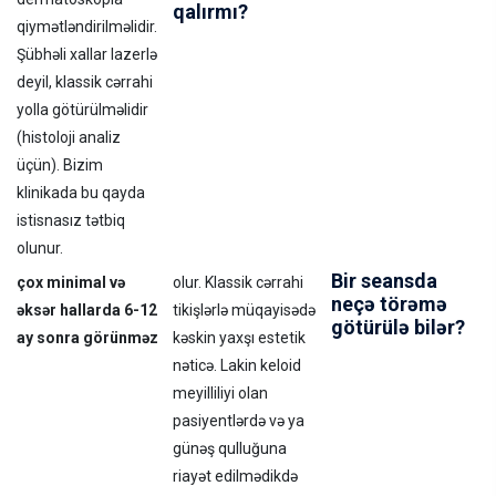
qalırmı?
qiymətləndirilməlidir.
Şübhəli xallar lazerlə
deyil, klassik cərrahi
yolla götürülməlidir
(histoloji analiz
üçün). Bizim
klinikada bu qayda
istisnasız tətbiq
olunur.
Bir seansda
çox minimal və
olur. Klassik cərrahi
neçə törəmə
əksər hallarda 6-12
tikişlərlə müqayisədə
götürülə bilər?
ay sonra görünməz
kəskin yaxşı estetik
nəticə. Lakin keloid
meyilliliyi olan
pasiyentlərdə və ya
günəş qulluğuna
riayət edilmədikdə