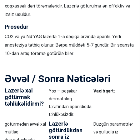
xoşxassəli dəri törəmələridir. Lazerlə götürülmə ən effektiv və
izsiz üsuldur.
Prosedur
CO2 və ya Nd:YAG lazerlə 1-5 dəqiqə ərzində aparılır. Yerli
anesteziya tətbiq olunur. Bərpa müddəti 5-7 gündür. Bir seansta
10-dan artıq törəmə götürülə bilər.
Əvvəl / Sonra Nəticələri
Lazerlə xal
Yox — peşəkar
Vacib şərt:
götürmək
dermatoloq
təhlükəlidirmi?
tərəfindən aparıldıqda
təhlükəsizdir.
Lazerlə
götürmədən əvvəl xal
Düzgün parametrlər
götürdükdən
mütləq
və qulluqla iz
sonra iz
dermatoskopla