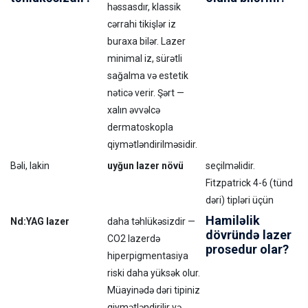
həssasdır, klassik
cərrahi tikişlər iz
buraxa bilər. Lazer
minimal iz, sürətli
sağalma və estetik
nəticə verir. Şərt —
xalın əvvəlcə
dermatoskopla
qiymətləndirilməsidir.
Bəli, lakin
uyğun lazer növü
seçilməlidir.
Fitzpatrick 4-6 (tünd
dəri) tipləri üçün
Hamiləlik
Nd:YAG lazer
daha təhlükəsizdir —
dövründə lazer
CO2 lazerdə
prosedur olar?
hiperpigmentasiya
riski daha yüksək olur.
Müayinədə dəri tipiniz
qiymətləndirilir və