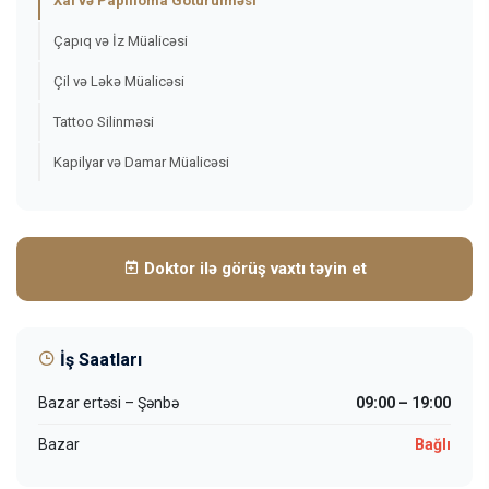
Xal və Papilloma Götürülməsi
Çapıq və İz Müalicəsi
Çil və Ləkə Müalicəsi
Tattoo Silinməsi
Kapilyar və Damar Müalicəsi
Doktor ilə görüş vaxtı təyin et
İş Saatları
Bazar ertəsi – Şənbə
09:00 – 19:00
Bazar
Bağlı