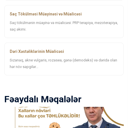
Saç Tökülməsi Müayinəsi və Müalicəsi
Saç tökülmənin müayinə və müalicəsi: PRP terapiya, mezoterapiya,
saç əkimi.
Dəri Xəstəliklərinin Müalicəsi
Sızanaq, akne vulgaris, rozasea, gənə (demodeks) və dəridə olan
hər növ səpgilər...
Fəaydalı Məqalələr