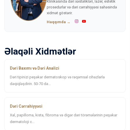
Klinikasında dəri xəstəlikləri, lazer, estetik
prosedurlar və dəri cərrahiyyəsi sahəsində
xidmət göstərir.
Haqqımda →
Əlaqəli Xidmətlər
Dəri Baxımı və Dəri Analizi
Dəri tipinizi peşəkar dermatoskop və rəqəmsal cihazlarla
dəqiqləşdirin. 50-70 də...
Dəri Cərrahiyyəsi
Xal, papilloma, kista, fibroma və digər dəri törəmələrinin peşəkar
dermatoloji c...