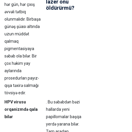
lazer onu
hər gün, hər çıxış
öldürürmü?
əvvəli tətbiq
olunmalıdır. Birbaşa
günəş şüası altında
uzun müddət
qalmaq
pigmentasiyaya
səbəb ola bilər. Bir
çox həkim yay
aylarında
prosedurları payız-
qışa təxirə salmağı
tövsiyə edir.
HPV virusu
. Bu səbəbdən bəzi
orqanizmdə qala
hallarda yeni
bilər
papillomalar başqa
yerdə yarana bilər.
Tam aradan