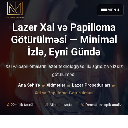
MENU
Lazer Xal və Papilloma
Götürülməsi — Minimal
İzlə, Eyni Gündə
Xal və papillomaların lazer texnologiyası ilə ağrısız və izsiz
götürülməsi.
Ana Səhifə
Xidmətlər
Lazer Prosedurları
Xal və Papilloma Götürülməsi
22+ illik təcrübə
Minlərlə xəstə
Dermatoskopik analiz