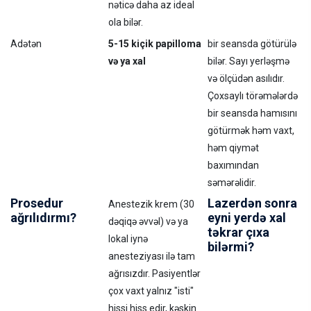
nəticə daha az ideal
ola bilər.
Adətən
5-15 kiçik papilloma
bir seansda götürülə
və ya xal
bilər. Sayı yerləşmə
və ölçüdən asılıdır.
Çoxsaylı törəmələrdə
bir seansda hamısını
götürmək həm vaxt,
həm qiymət
baxımından
səmərəlidir.
Prosedur
Lazerdən sonra
Anestezik krem (30
ağrılıdırmı?
eyni yerdə xal
dəqiqə əvvəl) və ya
təkrar çıxa
lokal iynə
bilərmi?
anesteziyası ilə tam
ağrısızdır. Pasiyentlər
çox vaxt yalnız "isti"
hissi hiss edir, kəskin