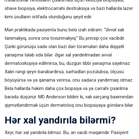
melanositar nevusların çıxarılması üçün eksiziya biopsiyası,
shave biopsiya, elektrocərrahi destruksiya və bəzi hallarda lazer
kimi üsulların istifadə olunduğunu qeyd edir.
Mən praktikada pasiyentə bunu belə izah edirəm: “Əvvəl xalı
tanımalıyıq, sonra ona toxunmalıyıq.” Bu prinsip çox vacibdir.
Çünki görünüşü sadə olan bəzi dəri törəmələri daha diqqətli
yanaşma tələb edə bilər. Əgər xal yandırılmadan əvvəl
dermatoskopiya edilmirsə, bu, düzgün tibbi yanaşma sayılmaz.
Xalın rəngi qeyri-bərabərdirsə, sərhədləri pozulubsa, ölçüsü
böyüyürsə və ya qanama verirsə, onu sadəcə yandırmaq olmaz.
Belə hallarda həkim daha çox biopsiya və ya cərrahi çıxarılma
barədə düşünür. MD Anderson bildirir ki, xalı xərçəng baxımından
qiymətləndirmək üçün dermatoloq onu biopsiyaya göndərə bilər.
Hər xal yandırıla bilərmi?
Xeyr, hər xal yandırıla bilməz. Bu, ən vacib məqamdır. Pasiyent