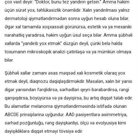
çox vaxt deyir: “Doktor, bunu tez yandırın getsin.” Amma həkim
üçün sürət yox, təhlükəsizlik önəmlidir. Xalın yandırılması yalnız
dermatoloji qiymətləndirmədən sonra uyğun hesab oluna bilər.
Əgər xal tamamilə xoşxassəli görünürsə, estetik və ya mexaniki
narahatlıq yaradırsa, həkim uyğun üsul seçə bilər. Amma şübhəli
xallarda “yandırıb yox etmək” düzgün deyil, çünki belə halda
toxumanın mikroskopik analizi çətinləşə və ya mümkün olmaya
bilər.
Şübhəli xallar zamanı əsas məqsəd xalı kosmetik olaraq yox
etmək deyil, diaqnozu dəqiqləşdirməkdir. Məsələn, xalın bir yarısı
digər yarısından fərqlidirsə, sərhədləri qeyri-bərabərdirsə, rəngi
qarışıqdırsa, böyüyürsə və ya dəyişirsə, bu artıq diqqət tələb edir.
Bu əlamətlər melanoma qiymətləndirməsində istifadə olunan
ABCDE prinsiplərinə uyğundur. AAD pasiyentlərə asimmetriya,
sərhəd pozğunluğu, rəng dəyişkənliyi, ölçü və evolyusiya kimi
dəyişikliklərə diqqət etməyi tövsiyə edir.