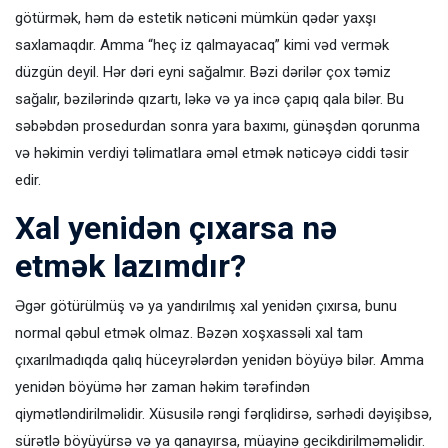
götürmək, həm də estetik nəticəni mümkün qədər yaxşı
saxlamaqdır. Amma “heç iz qalmayacaq” kimi vəd vermək
düzgün deyil. Hər dəri eyni sağalmır. Bəzi dərilər çox təmiz
sağalır, bəzilərində qızartı, ləkə və ya incə çapıq qala bilər. Bu
səbəbdən prosedurdan sonra yara baxımı, günəşdən qorunma
və həkimin verdiyi təlimatlara əməl etmək nəticəyə ciddi təsir
edir.
Xal yenidən çıxarsa nə
etmək lazımdır?
Əgər götürülmüş və ya yandırılmış xal yenidən çıxırsa, bunu
normal qəbul etmək olmaz. Bəzən xoşxassəli xal tam
çıxarılmadıqda qalıq hüceyrələrdən yenidən böyüyə bilər. Amma
yenidən böyümə hər zaman həkim tərəfindən
qiymətləndirilməlidir. Xüsusilə rəngi fərqlidirsə, sərhədi dəyişibsə,
sürətlə böyüyürsə və ya qanayırsa, müayinə gecikdirilməməlidir.