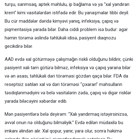
turşu, sarımsaq, aptek məhlulu, ip bağlama və ya “xal yandıran
krem” kimi vasitələrdən istifadə edir. Bu yanaşmalar tibbi deyil.
Bu cür maddələr dəridə kimyəvi yanıq, infeksiya, çapıq və
piqmentasiya yarada bilər. Daha ciddi problem isə budur: əgər
həmin törəmə əslində təhlükəli idisə, pasiyent diaqnozu
gecikdirə bilər.
AAD evdə xal götürməyə çalışmağın riskli olduğunu bildirir, çünki
pasiyent xalı tam götürə bilməz, infeksiya və çapıq yarana bilər
və ən əsası, təhlükəli dəri törəməsi gözdən qaça bilər. FDA da
reseptsiz satılan xal və dəri törəməsi “çıxaran” məhsulların
təsdiqlənmədiyini və belə vasitələrin zədə, çapıq və digər risklər
yarada biləcəyini xəbərdar edib.
Mən pasiyentlərə belə deyirəm: “Xalı yandırmaq istəyirsinizsə,
əvvəl onun nə olduğunu bilməliyik.” Evdə edilən müdaxilə bu
imkanı əlindən alır. Xal qopur, yanır, yara olur, sonra həkimə