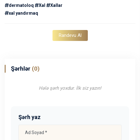
dermatoloq
Xal
Xallar
xal yandırmaq
Randevu Al
Şərhlər
(0)
Hələ şərh yoxdur. İlk siz yazın!
Şərh yaz