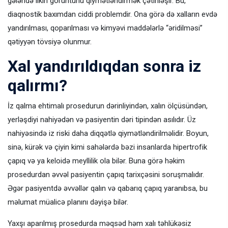
gələndə ilkin görüntünü qiymətləndirmək çətinləşir. Bu,
diaqnostik baxımdan ciddi problemdir. Ona görə də xalların evdə
yandırılması, qoparılması və kimyəvi maddələrlə “əridilməsi”
qətiyyən tövsiyə olunmur.
Xal yandırıldıqdan sonra iz
qalırmı?
İz qalma ehtimalı prosedurun dərinliyindən, xalın ölçüsündən,
yerləşdiyi nahiyədən və pasiyentin dəri tipindən asılıdır. Üz
nahiyəsində iz riski daha diqqətlə qiymətləndirilməlidir. Boyun,
sinə, kürək və çiyin kimi sahələrdə bəzi insanlarda hipertrofik
çapıq və ya keloidə meyllilik ola bilər. Buna görə həkim
prosedurdan əvvəl pasiyentin çapıq tarixçəsini soruşmalıdır.
Əgər pasiyentdə əvvəllər qalın və qabarıq çapıq yaranıbsa, bu
məlumat müalicə planını dəyişə bilər.
Yaxşı aparılmış prosedurda məqsəd həm xalı təhlükəsiz