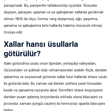
yanaşmadır. Bu, pasiyentin təhlükəsizliyi üçündür. Xüsusilə
dəyişən, qanayan, qaşınan və ya qabıqlanan xallarda gecikmək
olmaz. NHS də ölçü, forma, rəng dəyişməsi, ağrı, qaşınma,
qanama və qabıqlanma kimi hallarda həkimə müraciət etməyi
tövsiyə edir.
Xallar hansı üsullarla
götürülür?
Xalın götürülmə üsulu onun tipindən, yerləşdiyi nahiyədən,
ölçüsündən və şübhəli olub-olmamasından asılıdır. Kiçik, dəridən
qabarmış və xoşxassəli görünən xallar bəzi hallarda shave üsulu
ilə götürülə bilər. Bu zaman xal dərinin səthinə yaxın hissədən
kəsilir və qanaxma nəzarətə alınır. DermNet shave biopsiyanın
dəridən yuxarı qalxmış lezyonlarda istifadə oluna biləcəyini və
prosedur zamanı yüngül cautery ilə hemostaz aparıla biləcəyini
bildirir.