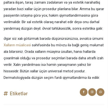
paltara ilişən, təraş zamanı zədələnən və ya estetik narahatlıq
yaradan bəzi xallar üçün prosedur planlana bilər. Amma bu qərar
pasiyentin istəyinə görə yox, həkim qiymətləndirməsinə görə
verilməlidir. Bir xal estetik olaraq narahat edir deyə onu dərhal
yandırmaq düzgün deyil. Əvvəl təhlükəsizlik, sonra estetika gəlir.
Əgər siz xalı götürmək barədə düşünürsünüzsə, əvvəlcə ümumi
Xalların müalicəsi
səhifəsində bu mövzu ilə bağlı geniş məlumat
ala bilərsiniz. Orada xalların müayinə üsulları, hansı hallarda
çıxarılmalı olduğu və prosedur seçimləri barədə daha ətraflı izah
verilir. Xalın yandırılması isə həmin yanaşmanın yalnız bir
hissəsidir. Bütün xallar üçün universal metod yoxdur.
Dermatologiyada düzgün seçim fərdi qiymətləndirmə ilə edilir.
Etiketlər