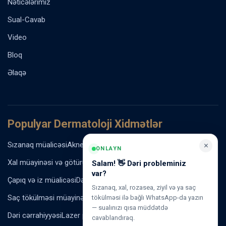
Nəticələrimiz
Sual-Cavab
Video
Bloq
Əlaqə
Populyar Dermatoloji Xidmətlər
Sızanaq müalicəsi
Akne vulgaris müalicəsi
Rozasea müalicəsi
×
ONLAYN
Xal müayinəsi və götürülməsi
Ziyil və papilloma müalicəsi
Salam! 👋 Dəri probleminiz
var?
Çapıq və iz müalicəsi
Dəri ləkələrinin müalicəsi
Sızanaq, xal, rozasea, ziyil və ya saç
Saç tökülməsi müayinəsi
Dəri xəstəliklərinin müalicəsi
tökülməsi ilə bağlı WhatsApp-da yazın
— sualınızı qısa müddətdə
Dəri cərrahiyyəsi
Lazer prosedurları
Antiaging proqramı
cavablandıraq.