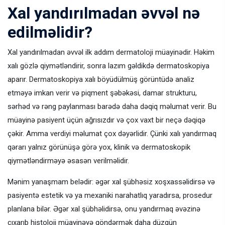
Xal yandırılmadan əvvəl nə
edilməlidir?
Xal yandırılmadan əvvəl ilk addım dermatoloji müayinədir. Həkim
xalı gözlə qiymətləndirir, sonra lazım gəldikdə dermatoskopiya
aparır. Dermatoskopiya xalı böyüdülmüş görüntüdə analiz
etməyə imkan verir və piqment şəbəkəsi, damar strukturu,
sərhəd və rəng paylanması barədə daha dəqiq məlumat verir. Bu
müayinə pasiyent üçün ağrısızdır və çox vaxt bir neçə dəqiqə
çəkir. Amma verdiyi məlumat çox dəyərlidir. Çünki xalı yandırmaq
qərarı yalnız görünüşə görə yox, klinik və dermatoskopik
qiymətləndirməyə əsasən verilməlidir.
Mənim yanaşmam belədir: əgər xal şübhəsiz xoşxassəlidirsə və
pasiyentə estetik və ya mexaniki narahatlıq yaradırsa, prosedur
planlana bilər. Əgər xal şübhəlidirsə, onu yandırmaq əvəzinə
çıxarıb histoloji müayinəyə göndərmək daha düzgün