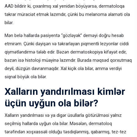
AAD bildirir ki, çıxarılmış xal yenidən böyüyərsə, dermatoloqa
təkrar müraciət etmək lazımdır, çünki bu melanoma əlaməti ola
bilər.
Mən belə hallarda pasiyentə “gözləyək” deməyi doğru hesab
etmirəm. Çünki dəyişən və təkrarlayan piqmentli lezyonlar ciddi
qiymətləndirmə tələb edir. Bəzən dermatoskopiya kifayət edir,
bəzən isə histoloji müayinə lazımdır. Burada məqsəd qorxutmaq
deyil, düzgün davranmaqdır. Xal kiçik ola bilər, amma verdiyi
siqnal böyük ola bilər.
Xalların yandırılması kimlər
üçün uyğun ola bilər?
Xalların yandırılması və ya digər üsullarla götürülməsi yalnız
seçilmiş hallarda uyğun ola bilər. Məsələn, dermatoloq
tərəfindən xoşxassəli olduğu təsdiqlənmiş, qabarmış, tez-tez