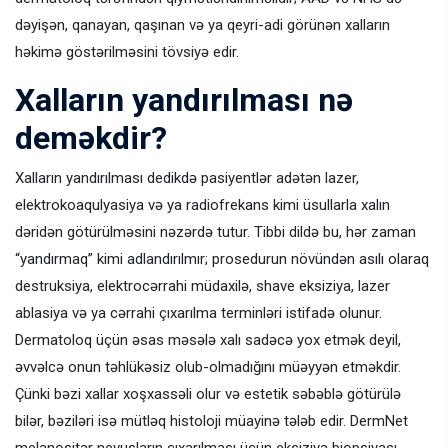
dəyişən, qanayan, qaşınan və ya qeyri-adi görünən xalların
həkimə göstərilməsini tövsiyə edir.
Xalların yandırılması nə
deməkdir?
Xalların yandırılması dedikdə pasiyentlər adətən lazer,
elektrokoaqulyasiya və ya radiofrekans kimi üsullarla xalın
dəridən götürülməsini nəzərdə tutur. Tibbi dildə bu, hər zaman
“yandırmaq” kimi adlandırılmır; prosedurun növündən asılı olaraq
destruksiya, elektrocərrahi müdaxilə, shave eksiziya, lazer
ablasiya və ya cərrahi çıxarılma terminləri istifadə olunur.
Dermatoloq üçün əsas məsələ xalı sadəcə yox etmək deyil,
əvvəlcə onun təhlükəsiz olub-olmadığını müəyyən etməkdir.
Çünki bəzi xallar xoşxassəli olur və estetik səbəblə götürülə
bilər, bəziləri isə mütləq histoloji müayinə tələb edir. DermNet