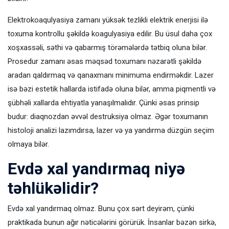
Elektrokoaqulyasiya zamanı yüksək tezlikli elektrik enerjisi ilə
toxuma kontrollu şəkildə koagulyasiya edilir. Bu üsul daha çox
xoşxassəli, səthi və qabarmış törəmələrdə tətbiq oluna bilər.
Prosedur zamanı əsas məqsəd toxumanı nəzarətli şəkildə
aradan qaldırmaq və qanaxmanı minimuma endirməkdir. Lazer
isə bəzi estetik hallarda istifadə oluna bilər, amma piqmentli və
şübhəli xallarda ehtiyatla yanaşılmalıdır. Çünki əsas prinsip
budur: diaqnozdan əvvəl destruksiya olmaz. Əgər toxumanın
histoloji analizi lazımdırsa, lazer və ya yandırma düzgün seçim
olmaya bilər.
Evdə xal yandırmaq niyə
təhlükəlidir?
Evdə xal yandırmaq olmaz. Bunu çox sərt deyirəm, çünki
praktikada bunun ağır nəticələrini görürük. İnsanlar bəzən sirkə,