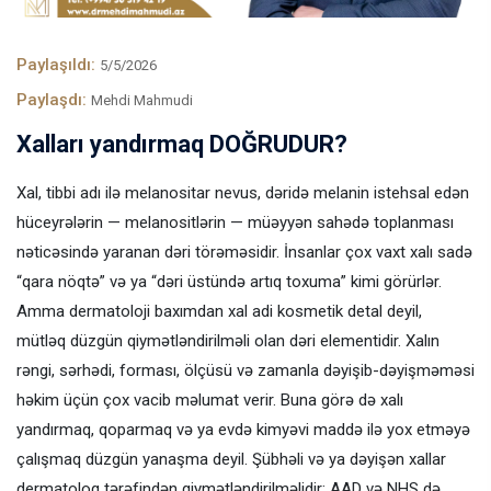
Paylaşıldı:
5/5/2026
Paylaşdı:
Mehdi Mahmudi
Xalları yandırmaq DOĞRUDUR?
Xal, tibbi adı ilə melanositar nevus, dəridə melanin istehsal edən
hüceyrələrin — melanositlərin — müəyyən sahədə toplanması
nəticəsində yaranan dəri törəməsidir. İnsanlar çox vaxt xalı sadə
“qara nöqtə” və ya “dəri üstündə artıq toxuma” kimi görürlər.
Amma dermatoloji baxımdan xal adi kosmetik detal deyil,
mütləq düzgün qiymətləndirilməli olan dəri elementidir. Xalın
rəngi, sərhədi, forması, ölçüsü və zamanla dəyişib-dəyişməməsi
həkim üçün çox vacib məlumat verir. Buna görə də xalı
yandırmaq, qoparmaq və ya evdə kimyəvi maddə ilə yox etməyə
çalışmaq düzgün yanaşma deyil. Şübhəli və ya dəyişən xallar
dermatoloq tərəfindən qiymətləndirilməlidir; AAD və NHS də