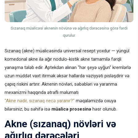
Sızanaq müalicəsi aknenin növünə və ağırlıq dərəcəsinə görə fərdi
qurulur
Sızanaq (akne) müalicəsində universal resept yoxdur — yüngül
komedonal akne ilə ağır nodulo-kistik akne tamamilə fərqli
yanaşma tələb edir. Aptekdən alınan "hər şeyə uyğun" kremlərlə
uzun müddət vaxt itirmək əksər hallarda vəziyyəti pisləşdirir və
çapıq riskini artırır. Aknenin növləri, səbəbləri və yaranma
mexanizmi haqqında ətraflı məlumatı
"Akne nədir, sızanaq necə yaranır?"
məqaləmizdə oxuya
bilərsiniz; bu səhifə isə
müalicə prosesinə
həsr olunub.
Akne (sızanaq) növləri və
ağırlıq dərəcələri