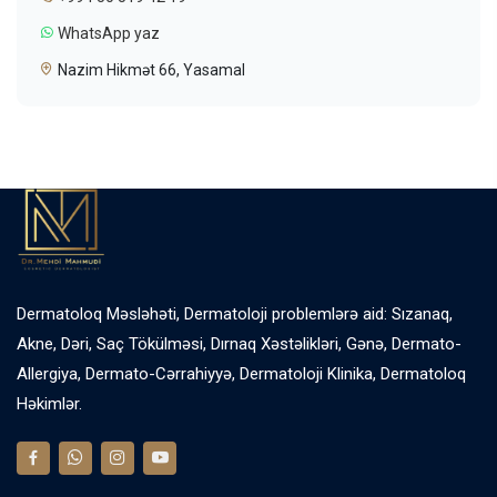
WhatsApp yaz
Nazim Hikmət 66, Yasamal
Dermatoloq Məsləhəti, Dermatoloji problemlərə aid: Sızanaq,
Akne, Dəri, Saç Tökülməsi, Dırnaq Xəstəlikləri, Gənə, Dermato-
Allergiya, Dermato-Cərrahiyyə, Dermatoloji Klinika, Dermatoloq
Həkimlər.