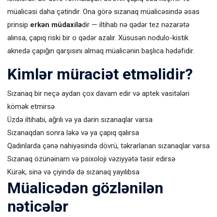
müalicəsi daha çətindir. Ona görə sızanaq müalicəsində əsas
prinsip
erkən müdaxilə
dir — iltihab nə qədər tez nəzarətə
alınsa, çapıq riski bir o qədər azalır. Xüsusən nodulo-kistik
aknedə çapığın qarşısını almaq müalicənin başlıca hədəfidir.
Kimlər müraciət etməlidir?
Sızanaq bir neçə aydan çox davam edir və aptek vasitələri
kömək etmirsə
Üzdə iltihabi, ağrılı və ya dərin sızanaqlar varsa
Sızanaqdan sonra ləkə və ya çapıq qalırsa
Qadınlarda çənə nahiyəsində dövrü, təkrarlanan sızanaqlar varsa
Sızanaq özünəinam və psixoloji vəziyyətə təsir edirsə
Kürək, sinə və çiyində də sızanaq yayılıbsa
Müalicədən gözlənilən
nəticələr