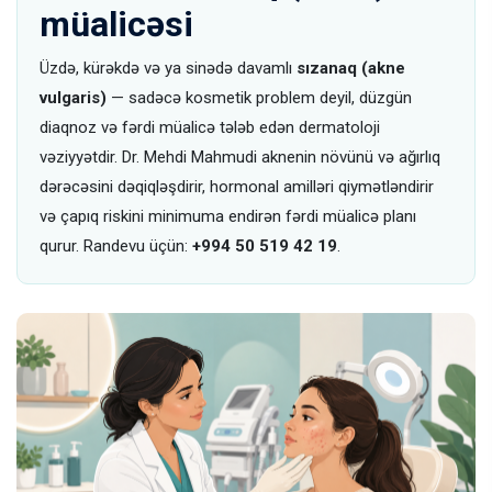
müalicəsi
Üzdə, kürəkdə və ya sinədə davamlı
sızanaq (akne
vulgaris)
— sadəcə kosmetik problem deyil, düzgün
diaqnoz və fərdi müalicə tələb edən dermatoloji
vəziyyətdir. Dr. Mehdi Mahmudi aknenin növünü və ağırlıq
dərəcəsini dəqiqləşdirir, hormonal amilləri qiymətləndirir
və çapıq riskini minimuma endirən fərdi müalicə planı
qurur. Randevu üçün:
+994 50 519 42 19
.