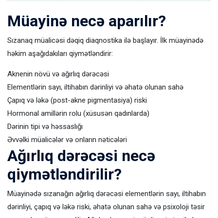
Müayinə necə aparılır?
Sızanaq müalicəsi dəqiq diaqnostika ilə başlayır. İlk müayinədə
həkim aşağıdakıları qiymətləndirir:
Aknenin növü və ağırlıq dərəcəsi
Elementlərin sayı, iltihabın dərinliyi və əhatə olunan sahə
Çapıq və ləkə (post-akne pigmentasiya) riski
Hormonal amillərin rolu (xüsusən qadınlarda)
Dərinin tipi və həssaslığı
Əvvəlki müalicələr və onların nəticələri
Ağırlıq dərəcəsi necə
qiymətləndirilir?
Müayinədə sızanağın ağırlıq dərəcəsi elementlərin sayı, iltihabın
dərinliyi, çapıq və ləkə riski, əhatə olunan sahə və psixoloji təsir