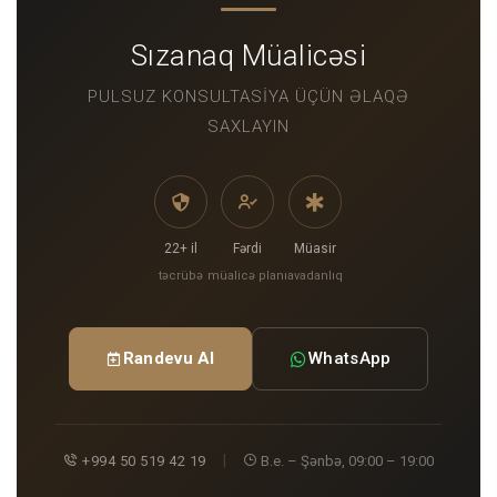
Sızanaq Müalicəsi
PULSUZ KONSULTASIYA ÜÇÜN ƏLAQƏ
SAXLAYIN
22+ il
Fərdi
Müasir
təcrübə
müalicə planı
avadanlıq
Randevu Al
WhatsApp
|
+994 50 519 42 19
B.e. – Şənbə, 09:00 – 19:00