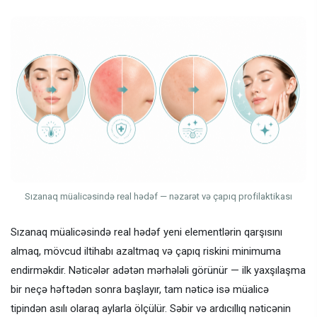
Sızanaq müalicəsində real hədəf — nəzarət və çapıq profilaktikası
Sızanaq müalicəsində real hədəf yeni elementlərin qarşısını
almaq, mövcud iltihabı azaltmaq və çapıq riskini minimuma
endirməkdir. Nəticələr adətən mərhələli görünür — ilk yaxşılaşma
bir neçə həftədən sonra başlayır, tam nəticə isə müalicə
tipindən asılı olaraq aylarla ölçülür. Səbir və ardıcıllıq nəticənin