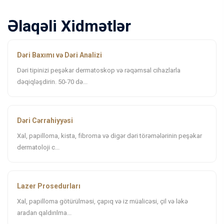
Əlaqəli Xidmətlər
Dəri Baxımı və Dəri Analizi
Dəri tipinizi peşəkar dermatoskop və rəqəmsal cihazlarla
dəqiqləşdirin. 50-70 də...
Dəri Cərrahiyyəsi
Xal, papilloma, kista, fibroma və digər dəri törəmələrinin peşəkar
dermatoloji c...
Lazer Prosedurları
Xal, papilloma götürülməsi, çapıq və iz müalicəsi, çil və ləkə
aradan qaldırılma...