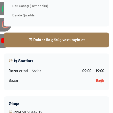
Dəri Gənəşi (Demodeks)
Dəridə Qızartılar
Doktor ilə görüş vaxtı təyin et
İş Saatları
Bazar ertəsi – Şənbə
09:00 – 19:00
Bazar
Bağlı
Əlaqə
+994 50 519 42 19