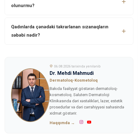
olunurmu?
Qadınlarda çənədəki təkrarlanan sızanaqların
səbəbi nədir?
06.08.2026 tarixində yenilənib
Dr. Mehdi Mahmudi
Dermatoloq-Kosmetoloq
Bakıda fəaliyyət göstərən dermatoloq-
kosmetoloq. Salutem Dermatoloji
Klinikasında dəri xəstəlikləri, lazer, estetik
prosedurlar və dəri cərrahiyyəsi sahəsində
xidmət göstərir.
Haqqımda →