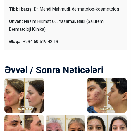
Tibbi baxış:
Dr. Mehdi Mahmudi, dermatoloq-kosmetoloq
Ünvan:
Nazim Hikmət 66, Yasamal, Bakı (Salutem
Dermatoloji Klinika)
Əlaqə:
+994 50 519 42 19
Əvvəl / Sonra Nəticələri