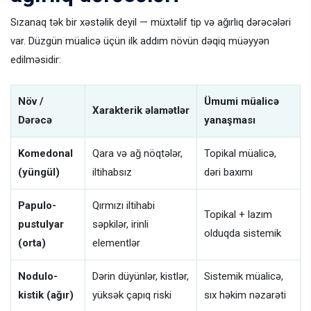
Sızanaq tək bir xəstəlik deyil — müxtəlif tip və ağırlıq dərəcələri
var. Düzgün müalicə üçün ilk addım növün dəqiq müəyyən
edilməsidir:
Növ /
Ümumi müalicə
Xarakterik əlamətlər
Dərəcə
yanaşması
Komedonal
Qara və ağ nöqtələr,
Topikal müalicə,
(yüngül)
iltihabsız
dəri baxımı
Papulo-
Qırmızı iltihabi
Topikal + lazım
pustulyar
səpkilər, irinli
olduqda sistemik
(orta)
elementlər
Nodulo-
Dərin düyünlər, kistlər,
Sistemik müalicə,
kistik (ağır)
yüksək çapıq riski
sıx həkim nəzarəti