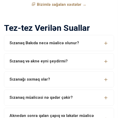
Bizimlə sağalan xəstələr →
Tez-tez Verilən Suallar
Sızanaq Bakıda necə müalicə olunur?
Sızanaq və akne eyni şeydirmi?
Sızanağı sıxmaq olar?
Sızanaq müalicəsi nə qədər çəkir?
Aknedən sonra qalan çapıq və ləkələr müalicə