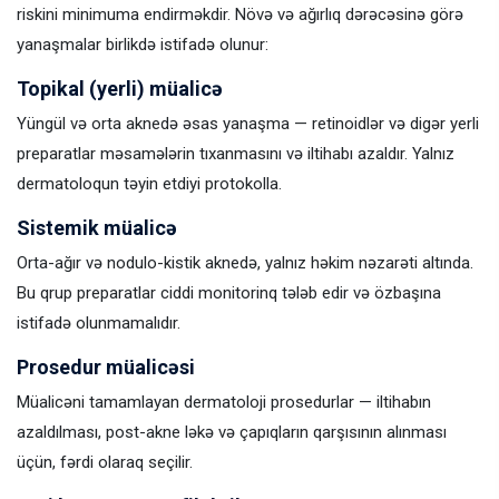
riskini minimuma endirməkdir. Növə və ağırlıq dərəcəsinə görə
yanaşmalar birlikdə istifadə olunur:
Topikal (yerli) müalicə
Yüngül və orta aknedə əsas yanaşma — retinoidlər və digər yerli
preparatlar məsamələrin tıxanmasını və iltihabı azaldır. Yalnız
dermatoloqun təyin etdiyi protokolla.
Sistemik müalicə
Orta-ağır və nodulo-kistik aknedə, yalnız həkim nəzarəti altında.
Bu qrup preparatlar ciddi monitorinq tələb edir və özbaşına
istifadə olunmamalıdır.
Prosedur müalicəsi
Müalicəni tamamlayan dermatoloji prosedurlar — iltihabın
azaldılması, post-akne ləkə və çapıqların qarşısının alınması
üçün, fərdi olaraq seçilir.