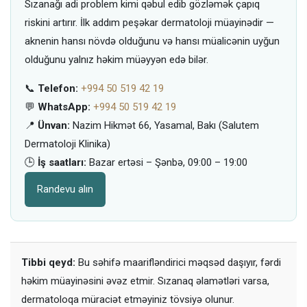
Sızanağı adi problem kimi qəbul edib gözləmək çapıq
riskini artırır. İlk addım peşəkar dermatoloji müayinədir —
aknenin hansı növdə olduğunu və hansı müalicənin uyğun
olduğunu yalnız həkim müəyyən edə bilər.
📞
Telefon:
+994 50 519 42 19
💬
WhatsApp:
+994 50 519 42 19
📍
Ünvan:
Nazim Hikmət 66, Yasamal, Bakı (Salutem
Dermatoloji Klinika)
🕒
İş saatları:
Bazar ertəsi – Şənbə, 09:00 – 19:00
Randevu alın
Tibbi qeyd:
Bu səhifə maarifləndirici məqsəd daşıyır, fərdi
həkim müayinəsini əvəz etmir. Sızanaq əlamətləri varsa,
dermatoloqa müraciət etməyiniz tövsiyə olunur.