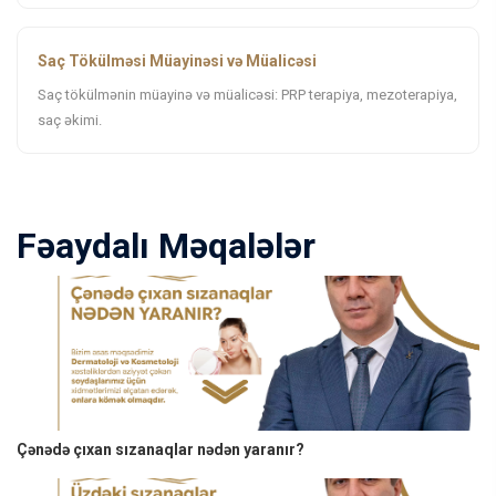
Saç Tökülməsi Müayinəsi və Müalicəsi
Saç tökülmənin müayinə və müalicəsi: PRP terapiya, mezoterapiya,
saç əkimi.
Fəaydalı Məqalələr
Çənədə çıxan sızanaqlar nədən yaranır?