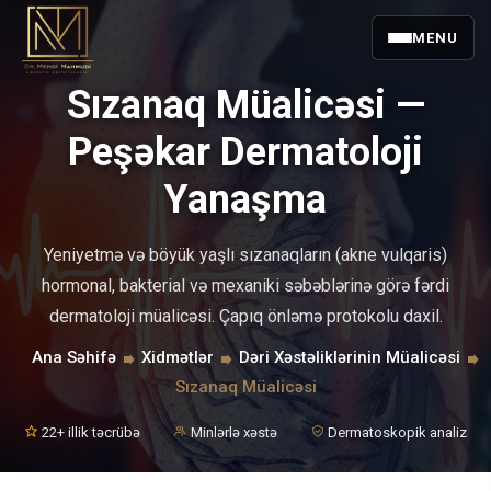
MENU
Sızanaq Müalicəsi —
Peşəkar Dermatoloji
Yanaşma
Yeniyetmə və böyük yaşlı sızanaqların (akne vulqaris)
hormonal, bakterial və mexaniki səbəblərinə görə fərdi
dermatoloji müalicəsi. Çapıq önləmə protokolu daxil.
Ana Səhifə
Xidmətlər
Dəri Xəstəliklərinin Müalicəsi
Sızanaq Müalicəsi
22+ illik təcrübə
Minlərlə xəstə
Dermatoskopik analiz