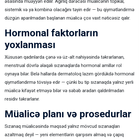
əsasında müəyyən edilir. Ağırlıq dərəcəsi müalicənin topikal,
sistemik və ya kombinə olacağını təyin edir — bu qiymətləndirmə
düzgün aparılmadan başlanan müalicə çox vaxt nəticəsiz qalır.
Hormonal faktorların
yoxlanması
Xüsusən qadınlarda çənə və üz-alt nahiyəsində təkrarlanan,
menstrual dövrlə əlaqəli sızanaqlarda hormonal amillər rol
oynaya bilər. Belə hallarda dermatoloq lazım gördükdə hormonal
qiymətləndirmə tövsiyə edir — çünki bu tip sızanaqda yalnız yerli
müalicə kifayət etməyə bilər və səbəb aradan qaldırılmadan
residiv təkrarlanır.
Müalicə planı və prosedurlar
Sızanaq müalicəsində məqsəd yalnız mövcud sızanaqları
azaltmaq deyil — yeni elementlərin qarşısını almaq və çapıq