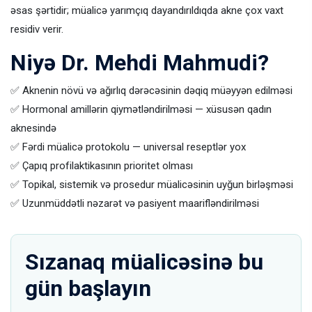
əsas şərtidir; müalicə yarımçıq dayandırıldıqda akne çox vaxt
residiv verir.
Niyə Dr. Mehdi Mahmudi?
✅ Aknenin növü və ağırlıq dərəcəsinin dəqiq müəyyən edilməsi
✅ Hormonal amillərin qiymətləndirilməsi — xüsusən qadın
aknesində
✅ Fərdi müalicə protokolu — universal reseptlər yox
✅ Çapıq profilaktikasının prioritet olması
✅ Topikal, sistemik və prosedur müalicəsinin uyğun birləşməsi
✅ Uzunmüddətli nəzarət və pasiyent maarifləndirilməsi
Sızanaq müalicəsinə bu
gün başlayın