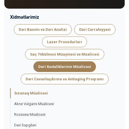
Xidmətlərimiz
Dəri Baxımı və Dəri Analizi
Dəri Cərrahiyyəsi
Lazer Prosedurları
Saç Tökülməsi Müayinəsi və Müalicəsi
Dəri Xəstəliklərinin Müalicəsi
Dəri Cavanlaşdırma və Antiaging Proqramı
Sızanaq Müalicəsi
Akne Vulgaris Müalicəsi
Rozasea Müalicəsi
Dəri Səpgiləri