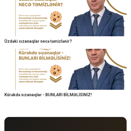
Üzdəki sızanaqlar necə təmizlənir?
Kürəkdə sızanaqlar - BUNLARI BİLMƏLİSİNİZ!