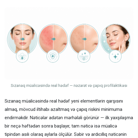
Sızanaq müalicəsində real hədəf — nəzarət və çapıq profilaktikası
Sızanaq müalicəsində real hədəf yeni elementlərin qarşısını
almaq, mövcud iltihabı azaltmaq və çapıq riskini minimuma
endirməkdir. Nəticələr adətən mərhələli görünür — ilk yaxşılaşma
bir neçə həftədən sonra başlayır, tam nəticə isə müalicə
tipindən asılı olaraq aylarla ölçülür. Səbir və ardıcıllıq nəticənin