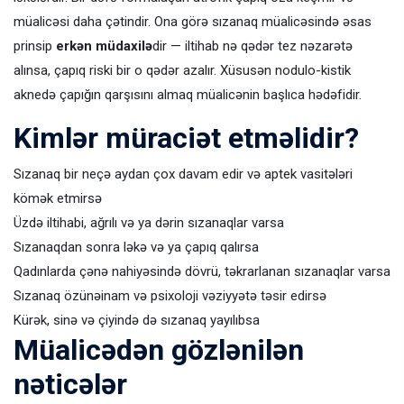
müalicəsi daha çətindir. Ona görə sızanaq müalicəsində əsas
prinsip
erkən müdaxilə
dir — iltihab nə qədər tez nəzarətə
alınsa, çapıq riski bir o qədər azalır. Xüsusən nodulo-kistik
aknedə çapığın qarşısını almaq müalicənin başlıca hədəfidir.
Kimlər müraciət etməlidir?
Sızanaq bir neçə aydan çox davam edir və aptek vasitələri
kömək etmirsə
Üzdə iltihabi, ağrılı və ya dərin sızanaqlar varsa
Sızanaqdan sonra ləkə və ya çapıq qalırsa
Qadınlarda çənə nahiyəsində dövrü, təkrarlanan sızanaqlar varsa
Sızanaq özünəinam və psixoloji vəziyyətə təsir edirsə
Kürək, sinə və çiyində də sızanaq yayılıbsa
Müalicədən gözlənilən
nəticələr