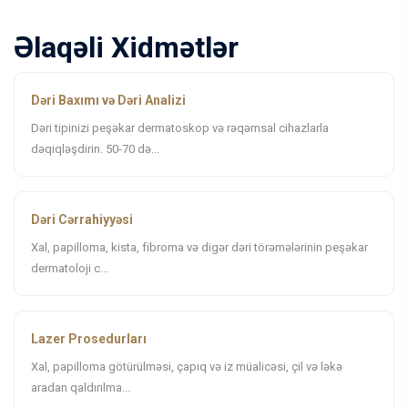
Əlaqəli Xidmətlər
Dəri Baxımı və Dəri Analizi
Dəri tipinizi peşəkar dermatoskop və rəqəmsal cihazlarla
dəqiqləşdirin. 50-70 də...
Dəri Cərrahiyyəsi
Xal, papilloma, kista, fibroma və digər dəri törəmələrinin peşəkar
dermatoloji c...
Lazer Prosedurları
Xal, papilloma götürülməsi, çapıq və iz müalicəsi, çil və ləkə
aradan qaldırılma...