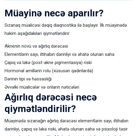
Müayinə necə aparılır?
Sızanaq müalicəsi dəqiq diaqnostika ilə başlayır. İlk müayinədə
həkim aşağıdakıları qiymətləndirir:
Aknenin növü və ağırlıq dərəcəsi
Elementlərin sayı, iltihabın dərinliyi və əhatə olunan sahə
Çapıq və ləkə (post-akne pigmentasiya) riski
Hormonal amillərin rolu (xüsusən qadınlarda)
Dərinin tipi və həssaslığı
Əvvəlki müalicələr və onların nəticələri
Ağırlıq dərəcəsi necə
qiymətləndirilir?
Müayinədə sızanağın ağırlıq dərəcəsi elementlərin sayı, iltihabın
dərinliyi, çapıq və ləkə riski, əhatə olunan sahə və psixoloji təsir