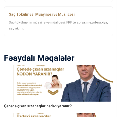
Saç Tökülməsi Müayinəsi və Müalicəsi
Saç tökülmənin müayinə və müalicəsi: PRP terapiya, mezoterapiya,
saç əkimi.
Fəaydalı Məqalələr
Çənədə çıxan sızanaqlar nədən yaranır?