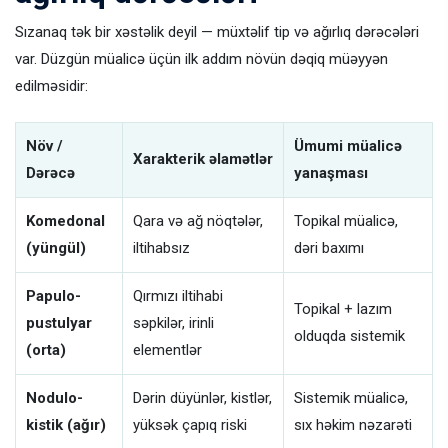
Sızanaq tək bir xəstəlik deyil — müxtəlif tip və ağırlıq dərəcələri
var. Düzgün müalicə üçün ilk addım növün dəqiq müəyyən
edilməsidir:
Növ /
Ümumi müalicə
Xarakterik əlamətlər
Dərəcə
yanaşması
Komedonal
Qara və ağ nöqtələr,
Topikal müalicə,
(yüngül)
iltihabsız
dəri baxımı
Papulo-
Qırmızı iltihabi
Topikal + lazım
pustulyar
səpkilər, irinli
olduqda sistemik
(orta)
elementlər
Nodulo-
Dərin düyünlər, kistlər,
Sistemik müalicə,
kistik (ağır)
yüksək çapıq riski
sıx həkim nəzarəti