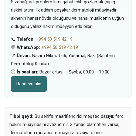
Sızanağı adi problem kimi qəbul edib gözləmək çapıq
riskini artırır. İlk addım peşəkar dermatoloji müayinədir —
aknenin hansı növdə olduğunu və hansı müalicənin uyğun
olduğunu yalnız həkim müəyyən edə bilər.
📞
Telefon:
+994 50 519 42 19
💬
WhatsApp:
+994 50 519 42 19
📍
Ünvan:
Nazim Hikmət 66, Yasamal, Bakı (Salutem
Dermatoloji Klinika)
🕒
İş saatları:
Bazar ertəsi – Şənbə, 09:00 – 19:00
Randevu alın
Tibbi qeyd:
Bu səhifə maarifləndirici məqsəd daşıyır, fərdi
həkim müayinəsini əvəz etmir. Sızanaq əlamətləri varsa,
dermatoloqa müraciət etməyiniz tövsiyə olunur.