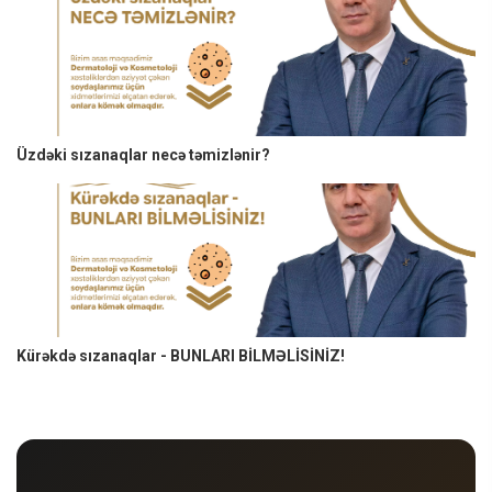
Üzdəki sızanaqlar necə təmizlənir?
Kürəkdə sızanaqlar - BUNLARI BİLMƏLİSİNİZ!