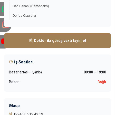
Dəri Gənəşi (Demodeks)
Dəridə Qızartılar
Doktor ilə görüş vaxtı təyin et
İş Saatları
Bazar ertəsi – Şənbə
09:00 – 19:00
Bazar
Bağlı
Əlaqə
+994 50 519 42 19