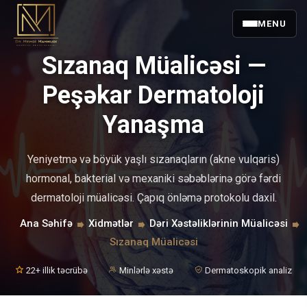
MENU
Sızanaq Müalicəsi —
Peşəkar Dermatoloji
Yanaşma
Yeniyetmə və böyük yaşlı sızanaqların (akne vulqaris)
hormonal, bakterial və mexaniki səbəblərinə görə fərdi
dermatoloji müalicəsi. Çapıq önləmə protokolu daxil.
Ana Səhifə
Xidmətlər
Dəri Xəstəliklərinin Müalicəsi
Sızanaq Müalicəsi
22+ illik təcrübə
Minlərlə xəstə
Dermatoskopik analiz