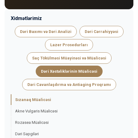
Xidmətlərimiz
Dəri Baxımı və Dəri Analizi
Dəri Cərrahiyyəsi
Lazer Prosedurları
Saç Tökülməsi Müayinəsi və Müalicəsi
Dəri Xəstəliklərinin Müalicəsi
Dəri Cavanlaşdırma və Antiaging Proqramı
Sızanaq Müalicəsi
Akne Vulgaris Müalicəsi
Rozasea Müalicəsi
Dəri Səpgiləri