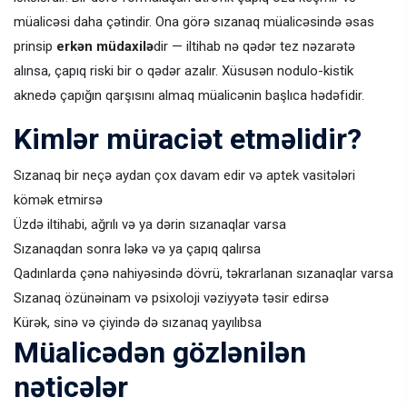
müalicəsi daha çətindir. Ona görə sızanaq müalicəsində əsas
prinsip
erkən müdaxilə
dir — iltihab nə qədər tez nəzarətə
alınsa, çapıq riski bir o qədər azalır. Xüsusən nodulo-kistik
aknedə çapığın qarşısını almaq müalicənin başlıca hədəfidir.
Kimlər müraciət etməlidir?
Sızanaq bir neçə aydan çox davam edir və aptek vasitələri
kömək etmirsə
Üzdə iltihabi, ağrılı və ya dərin sızanaqlar varsa
Sızanaqdan sonra ləkə və ya çapıq qalırsa
Qadınlarda çənə nahiyəsində dövrü, təkrarlanan sızanaqlar varsa
Sızanaq özünəinam və psixoloji vəziyyətə təsir edirsə
Kürək, sinə və çiyində də sızanaq yayılıbsa
Müalicədən gözlənilən
nəticələr