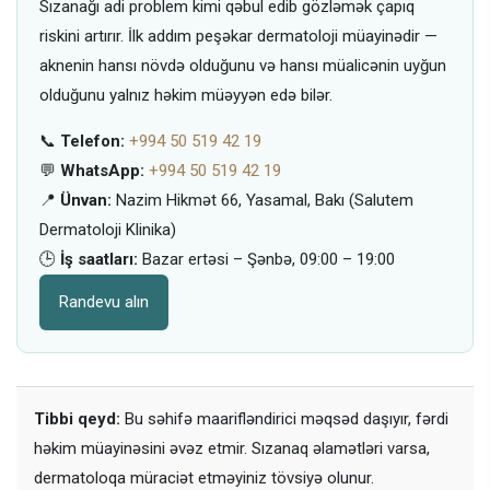
Sızanağı adi problem kimi qəbul edib gözləmək çapıq
riskini artırır. İlk addım peşəkar dermatoloji müayinədir —
aknenin hansı növdə olduğunu və hansı müalicənin uyğun
olduğunu yalnız həkim müəyyən edə bilər.
📞
Telefon:
+994 50 519 42 19
💬
WhatsApp:
+994 50 519 42 19
📍
Ünvan:
Nazim Hikmət 66, Yasamal, Bakı (Salutem
Dermatoloji Klinika)
🕒
İş saatları:
Bazar ertəsi – Şənbə, 09:00 – 19:00
Randevu alın
Tibbi qeyd:
Bu səhifə maarifləndirici məqsəd daşıyır, fərdi
həkim müayinəsini əvəz etmir. Sızanaq əlamətləri varsa,
dermatoloqa müraciət etməyiniz tövsiyə olunur.