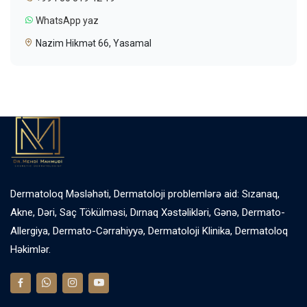
WhatsApp yaz
Nazim Hikmət 66, Yasamal
Dermatoloq Məsləhəti, Dermatoloji problemlərə aid: Sızanaq,
Akne, Dəri, Saç Tökülməsi, Dırnaq Xəstəlikləri, Gənə, Dermato-
Allergiya, Dermato-Cərrahiyyə, Dermatoloji Klinika, Dermatoloq
Həkimlər.