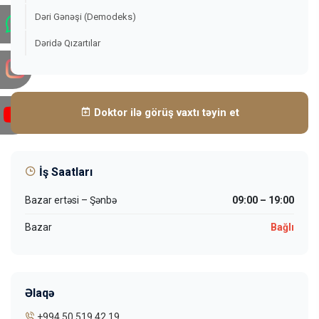
Dəri Gənəşi (Demodeks)
Dəridə Qızartılar
Doktor ilə görüş vaxtı təyin et
İş Saatları
Bazar ertəsi – Şənbə
09:00 – 19:00
Bazar
Bağlı
Əlaqə
+994 50 519 42 19