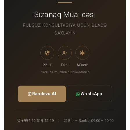
Sızanaq Müalicəsi
PULSUZ KONSULTASIYA ÜÇÜN ƏLAQƏ
SAXLAYIN
22+ il
Fərdi
Müasir
təcrübə
müalicə planı
avadanlıq
Randevu Al
WhatsApp
|
+994 50 519 42 19
B.e. – Şənbə, 09:00 – 19:00