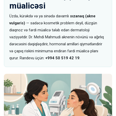
müalicəsi
Üzdə, kürəkdə və ya sinədə davamlı
sızanaq (akne
vulgaris)
— sadəcə kosmetik problem deyil, düzgün
diaqnoz və fərdi müalicə tələb edən dermatoloji
vəziyyətdir. Dr. Mehdi Mahmudi aknenin növünü və ağırlıq
dərəcəsini dəqiqləşdirir, hormonal amilləri qiymətləndirir
və çapıq riskini minimuma endirən fərdi müalicə planı
qurur. Randevu üçün:
+994 50 519 42 19
.