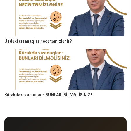
Üzdəki sızanaqlar necə təmizlənir?
Kürəkdə sızanaqlar - BUNLARI BİLMƏLİSİNİZ!