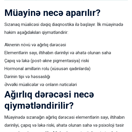
Müayinə necə aparılır?
Sızanaq müalicəsi dəqiq diaqnostika ilə başlayır. İlk müayinədə
həkim aşağıdakıları qiymətləndirir:
Aknenin növü və ağırlıq dərəcəsi
Elementlərin sayı, iltihabın dərinliyi və əhatə olunan sahə
Çapıq və ləkə (post-akne pigmentasiya) riski
Hormonal amillərin rolu (xüsusən qadınlarda)
Dərinin tipi və həssaslığı
Əvvəlki müalicələr və onların nəticələri
Ağırlıq dərəcəsi necə
qiymətləndirilir?
Müayinədə sızanağın ağırlıq dərəcəsi elementlərin sayı, iltihabın
dərinliyi, çapıq və ləkə riski, əhatə olunan sahə və psixoloji təsir