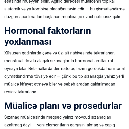
əsasında müəyyən edilir. Ağırlıq dərəcəsi müalicənin topikal,
sistemik və ya kombinə olacağını təyin edir — bu qiymətləndirmə
düzgün aparılmadan başlanan müalicə çox vaxt nəticəsiz qalır.
Hormonal faktorların
yoxlanması
Xüsusən qadınlarda çənə və üz-alt nahiyəsində təkrarlanan,
menstrual dövrlə əlaqəli sızanaqlarda hormonal amillər rol
oynaya bilər. Belə hallarda dermatoloq lazım gördükdə hormonal
qiymətləndirmə tövsiyə edir — çünki bu tip sızanaqda yalnız yerli
müalicə kifayət etməyə bilər və səbəb aradan qaldırılmadan
residiv təkrarlanır.
Müalicə planı və prosedurlar
Sızanaq müalicəsində məqsəd yalnız mövcud sızanaqları
azaltmaq deyil — yeni elementlərin qarşısını almaq və çapıq