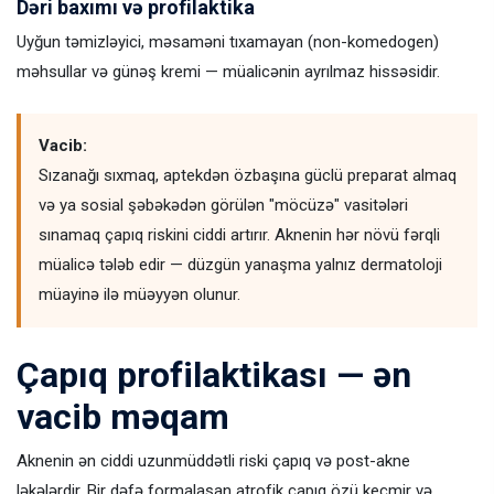
Dəri baxımı və profilaktika
Uyğun təmizləyici, məsaməni tıxamayan (non-komedogen)
məhsullar və günəş kremi — müalicənin ayrılmaz hissəsidir.
Vacib:
Sızanağı sıxmaq, aptekdən özbaşına güclü preparat almaq
və ya sosial şəbəkədən görülən "möcüzə" vasitələri
sınamaq çapıq riskini ciddi artırır. Aknenin hər növü fərqli
müalicə tələb edir — düzgün yanaşma yalnız dermatoloji
müayinə ilə müəyyən olunur.
Çapıq profilaktikası — ən
vacib məqam
Aknenin ən ciddi uzunmüddətli riski çapıq və post-akne
ləkələrdir. Bir dəfə formalaşan atrofik çapıq özü keçmir və