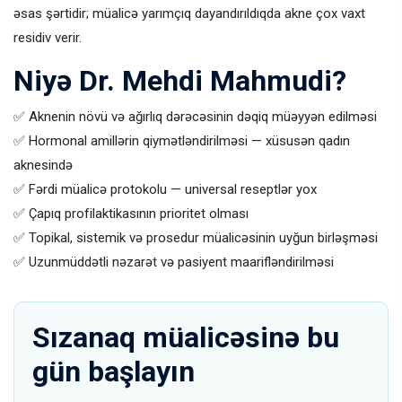
əsas şərtidir; müalicə yarımçıq dayandırıldıqda akne çox vaxt
residiv verir.
Niyə Dr. Mehdi Mahmudi?
✅ Aknenin növü və ağırlıq dərəcəsinin dəqiq müəyyən edilməsi
✅ Hormonal amillərin qiymətləndirilməsi — xüsusən qadın
aknesində
✅ Fərdi müalicə protokolu — universal reseptlər yox
✅ Çapıq profilaktikasının prioritet olması
✅ Topikal, sistemik və prosedur müalicəsinin uyğun birləşməsi
✅ Uzunmüddətli nəzarət və pasiyent maarifləndirilməsi
Sızanaq müalicəsinə bu
gün başlayın