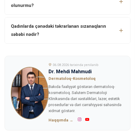
olunurmu?
Qadınlarda çənədəki təkrarlanan sızanaqların
səbəbi nədir?
06.08.2026 tarixində yenilənib
Dr. Mehdi Mahmudi
Dermatoloq-Kosmetoloq
Bakıda fəaliyyət göstərən dermatoloq-
kosmetoloq. Salutem Dermatoloji
Klinikasında dəri xəstəlikləri, lazer, estetik
prosedurlar və dəri cərrahiyyəsi sahəsində
xidmət göstərir.
Haqqımda →