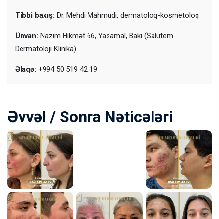
Tibbi baxış:
Dr. Mehdi Mahmudi, dermatoloq-kosmetoloq
Ünvan:
Nazim Hikmət 66, Yasamal, Bakı (Salutem
Dermatoloji Klinika)
Əlaqə:
+994 50 519 42 19
Əvvəl / Sonra Nəticələri