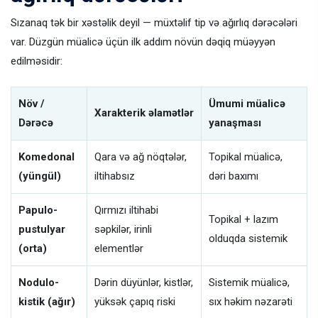
Sızanaq tək bir xəstəlik deyil — müxtəlif tip və ağırlıq dərəcələri
var. Düzgün müalicə üçün ilk addım növün dəqiq müəyyən
edilməsidir:
Növ /
Ümumi müalicə
Xarakterik əlamətlər
Dərəcə
yanaşması
Komedonal
Qara və ağ nöqtələr,
Topikal müalicə,
(yüngül)
iltihabsız
dəri baxımı
Papulo-
Qırmızı iltihabi
Topikal + lazım
pustulyar
səpkilər, irinli
olduqda sistemik
(orta)
elementlər
Nodulo-
Dərin düyünlər, kistlər,
Sistemik müalicə,
kistik (ağır)
yüksək çapıq riski
sıx həkim nəzarəti