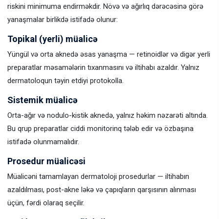
riskini minimuma endirməkdir. Növə və ağırlıq dərəcəsinə görə
yanaşmalar birlikdə istifadə olunur:
Topikal (yerli) müalicə
Yüngül və orta aknedə əsas yanaşma — retinoidlər və digər yerli
preparatlar məsamələrin tıxanmasını və iltihabı azaldır. Yalnız
dermatoloqun təyin etdiyi protokolla.
Sistemik müalicə
Orta-ağır və nodulo-kistik aknedə, yalnız həkim nəzarəti altında.
Bu qrup preparatlar ciddi monitorinq tələb edir və özbaşına
istifadə olunmamalıdır.
Prosedur müalicəsi
Müalicəni tamamlayan dermatoloji prosedurlar — iltihabın
azaldılması, post-akne ləkə və çapıqların qarşısının alınması
üçün, fərdi olaraq seçilir.