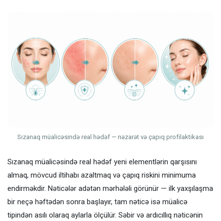
Sızanaq müalicəsində real hədəf — nəzarət və çapıq profilaktikası
Sızanaq müalicəsində real hədəf yeni elementlərin qarşısını
almaq, mövcud iltihabı azaltmaq və çapıq riskini minimuma
endirməkdir. Nəticələr adətən mərhələli görünür — ilk yaxşılaşma
bir neçə həftədən sonra başlayır, tam nəticə isə müalicə
tipindən asılı olaraq aylarla ölçülür. Səbir və ardıcıllıq nəticənin