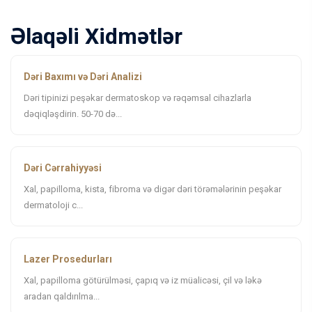
Əlaqəli Xidmətlər
Dəri Baxımı və Dəri Analizi
Dəri tipinizi peşəkar dermatoskop və rəqəmsal cihazlarla
dəqiqləşdirin. 50-70 də...
Dəri Cərrahiyyəsi
Xal, papilloma, kista, fibroma və digər dəri törəmələrinin peşəkar
dermatoloji c...
Lazer Prosedurları
Xal, papilloma götürülməsi, çapıq və iz müalicəsi, çil və ləkə
aradan qaldırılma...