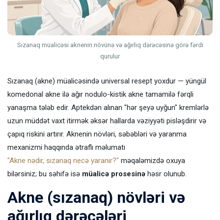
Sızanaq müalicəsi aknenin növünə və ağırlıq dərəcəsinə görə fərdi
qurulur
Sızanaq (akne) müalicəsində universal resept yoxdur — yüngül
komedonal akne ilə ağır nodulo-kistik akne tamamilə fərqli
yanaşma tələb edir. Aptekdən alınan "hər şeyə uyğun" kremlərlə
uzun müddət vaxt itirmək əksər hallarda vəziyyəti pisləşdirir və
çapıq riskini artırır. Aknenin növləri, səbəbləri və yaranma
mexanizmi haqqında ətraflı məlumatı
"Akne nədir, sızanaq necə yaranır?"
məqaləmizdə oxuya
bilərsiniz; bu səhifə isə
müalicə prosesinə
həsr olunub.
Akne (sızanaq) növləri və
ağırlıq dərəcələri