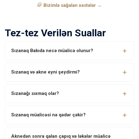
Bizimlə sağalan xəstələr →
Tez-tez Verilən Suallar
Sızanaq Bakıda necə müalicə olunur?
Sızanaq və akne eyni şeydirmi?
Sızanağı sıxmaq olar?
Sızanaq müalicəsi nə qədər çəkir?
Aknedən sonra qalan çapıq və ləkələr müalicə