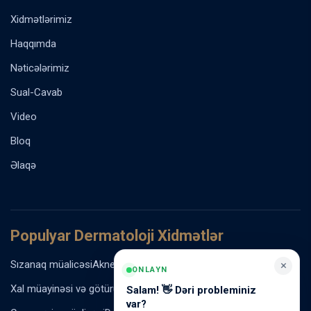
Xidmətlərimiz
Haqqımda
Nəticələrimiz
Sual-Cavab
Video
Bloq
Əlaqə
Populyar Dermatoloji Xidmətlər
Sızanaq müalicəsi
Akne vulgaris müalicəsi
Rozasea müalicəsi
×
ONLAYN
Xal müayinəsi və götürülməsi
Ziyil və papilloma müalicəsi
Salam! 👋 Dəri probleminiz
var?