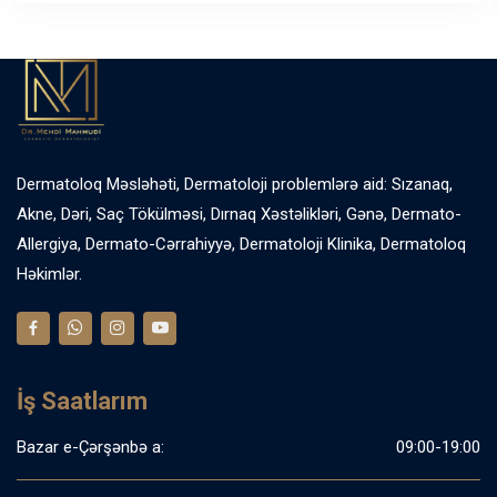
Dermatoloq Məsləhəti, Dermatoloji problemlərə aid: Sızanaq,
Akne, Dəri, Saç Tökülməsi, Dırnaq Xəstəlikləri, Gənə, Dermato-
Allergiya, Dermato-Cərrahiyyə, Dermatoloji Klinika, Dermatoloq
Həkimlər.
İş Saatlarım
Bazar e-Çərşənbə a:
09:00-19:00