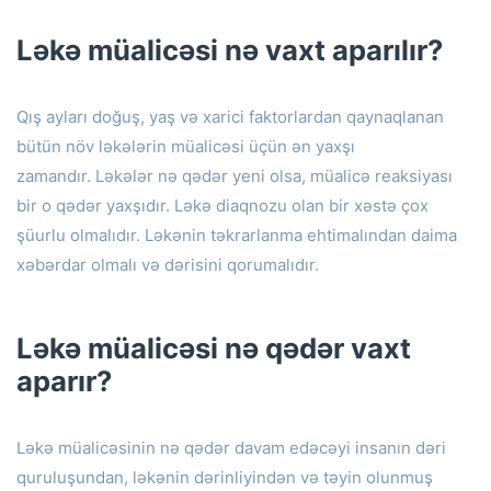
Ləkə müalicəsi nə vaxt aparılır?
Qış ayları doğuş, yaş və xarici faktorlardan qaynaqlanan
bütün növ ləkələrin müalicəsi üçün ən yaxşı
zamandır.
Ləkələr nə qədər yeni olsa, müalicə reaksiyası
bir o qədər yaxşıdır.
Ləkə diaqnozu olan bir xəstə çox
şüurlu olmalıdır.
Ləkənin təkrarlanma ehtimalından daima
xəbərdar olmalı və dərisini qorumalıdır.
Ləkə müalicəsi nə qədər vaxt
aparır?
Ləkə müalicəsinin nə qədər davam edəcəyi insanın dəri
quruluşundan, ləkənin dərinliyindən və təyin olunmuş