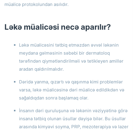
müalicə protokolundan asılıdır.
Ləkə müalicəsi necə aparılır?
Ləkə müalicəsini tətbiq etməzdən əvvəl ləkənin
meydana gəlməsinin səbəbi bir dermatoloq
tərəfindən qiymətləndirilməli və tetikleyen amillər
aradan qaldırılmalıdır.
Dəridə yanma, qızartı və qaşınma kimi problemlər
varsa, ləkə müalicəsinə dəri müalicə edildikdən və
sağaldıqdan sonra başlamaq olar.
İnsanın dəri quruluşuna və ləkənin vəziyyətinə görə
insana tətbiq olunan üsullar dəyişə bilər.
Bu üsullar
arasında kimyəvi soyma, PRP, mezoterapiya və lazer