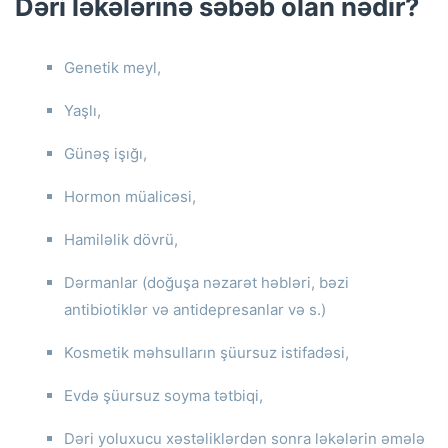
Dəri ləkələrinə səbəb olan nədir?
Genetik meyl,
Yaşlı,
Günəş işığı,
Hormon müalicəsi,
Hamiləlik dövrü,
Dərmanlar (doğuşa nəzarət həbləri, bəzi
antibiotiklər və antidepresanlar və s.)
Kosmetik məhsulların şüursuz istifadəsi,
Evdə şüursuz soyma tətbiqi,
Dəri yoluxucu xəstəliklərdən sonra ləkələrin əmələ