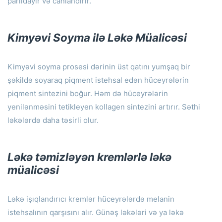
parıldayır və canlandırır.
Kimyəvi Soyma ilə Ləkə Müalicəsi
Kimyəvi soyma prosesi dərinin üst qatını yumşaq bir
şəkildə soyaraq piqment istehsal edən hüceyrələrin
piqment sintezini boğur.
Həm də hüceyrələrin
yenilənməsini tetikleyen kollagen sintezini artırır.
Səthi
ləkələrdə daha təsirli olur.
Ləkə təmizləyən kremlərlə ləkə
müalicəsi
Ləkə işıqlandırıcı kremlər hüceyrələrdə melanin
istehsalının qarşısını alır.
Günəş ləkələri və ya ləkə