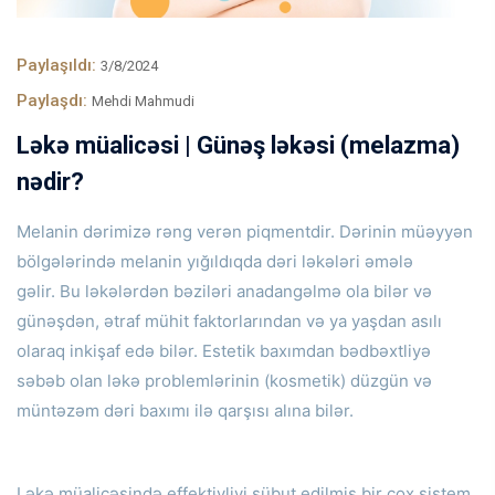
Paylaşıldı:
3/8/2024
Paylaşdı:
Mehdi Mahmudi
Ləkə müalicəsi | Günəş ləkəsi (melazma)
nədir?
Melanin dərimizə rəng verən piqmentdir.
Dərinin müəyyən
bölgələrində melanin yığıldıqda dəri ləkələri əmələ
gəlir.
Bu ləkələrdən bəziləri anadangəlmə ola bilər və
günəşdən, ətraf mühit faktorlarından və ya yaşdan asılı
olaraq inkişaf edə bilər.
Estetik baxımdan bədbəxtliyə
səbəb olan ləkə problemlərinin (kosmetik) düzgün və
müntəzəm dəri baxımı ilə qarşısı alına bilər.
Ləkə müalicəsində effektivliyi sübut edilmiş bir çox sistem