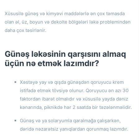
Xüsusilə günəş və kimyəvi maddələrlə ən çox təmasda
olan əl, üz, boyun və dekolte bölgələri ləkə problemindən
daha çox təsirlənir.
Günəş ləkəsinin qarşısını almaq
üçün nə etmək lazımdır?
Xəstəyə yay və qışda günəşdən qoruyucu krem ​​
istifadə etmək tövsiyə olunur.
Qoruyucu ən azı 30
faktordan ibarət olmalıdır və xüsusilə yayda dəniz
kənarında, piknikdə hər 2 saatda bir təzələnməlidir.
Günəş və ya solaryumla qaralmağa çalışarkən,
dəridə nəzarətsiz yanıqlardan qorunmaq lazımdır.