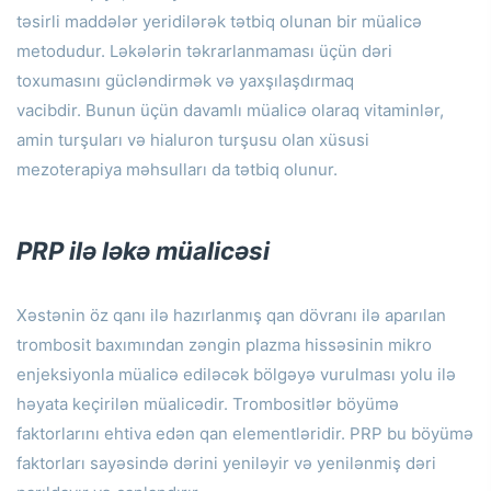
təsirli maddələr yeridilərək tətbiq olunan bir müalicə
metodudur.
Ləkələrin təkrarlanmaması üçün dəri
toxumasını gücləndirmək və yaxşılaşdırmaq
vacibdir.
Bunun üçün davamlı müalicə olaraq vitaminlər,
amin turşuları və hialuron turşusu olan xüsusi
mezoterapiya məhsulları da tətbiq olunur.
PRP ilə ləkə müalicəsi
Xəstənin öz qanı ilə hazırlanmış qan dövranı ilə aparılan
trombosit baxımından zəngin plazma hissəsinin mikro
enjeksiyonla müalicə ediləcək bölgəyə vurulması yolu ilə
həyata keçirilən müalicədir.
Trombositlər böyümə
faktorlarını ehtiva edən qan elementləridir.
PRP bu böyümə
faktorları sayəsində dərini yeniləyir və yenilənmiş dəri