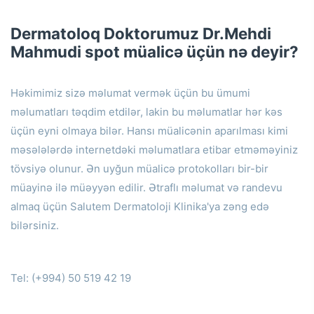
Dermatoloq Doktorumuz Dr.Mehdi
Mahmudi
spot müalicə üçün nə deyir?
Həkimimiz sizə məlumat vermək üçün bu ümumi
məlumatları təqdim etdilər, lakin bu məlumatlar hər kəs
üçün eyni olmaya bilər.
Hansı müalicənin aparılması kimi
məsələlərdə internetdəki məlumatlara etibar etməməyiniz
tövsiyə olunur.
Ən uyğun müalicə protokolları bir-bir
müayinə ilə müəyyən edilir.
Ətraflı məlumat və randevu
almaq üçün Salutem Dermatoloji Klinika'ya zəng edə
bilərsiniz.
Tel: (+994) 50 519 42 19