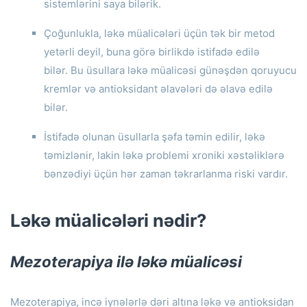
sistemlərini saya bilərik.
Çoğunlukla, ləkə müalicələri üçün tək bir metod
yetərli deyil, buna görə birlikdə istifadə edilə
bilər.
Bu üsullara ləkə müalicəsi günəşdən qoruyucu
kremlər və antioksidant əlavələri də əlavə edilə
bilər.
İstifadə olunan üsullarla şəfa təmin edilir, ləkə
təmizlənir, lakin ləkə problemi xroniki xəstəliklərə
bənzədiyi üçün hər zaman təkrarlanma riski vardır.
Ləkə müalicələri nədir?
Mezoterapiya ilə ləkə müalicəsi
Mezoterapiya, incə iynələrlə dəri altına ləkə və antioksidan