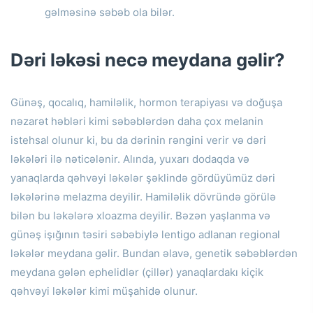
gəlməsinə səbəb ola bilər.
Dəri ləkəsi necə meydana gəlir?
Günəş, qocalıq, hamiləlik, hormon terapiyası və doğuşa
nəzarət həbləri kimi səbəblərdən daha çox melanin
istehsal olunur ki, bu da dərinin rəngini verir və dəri
ləkələri ilə nəticələnir.
Alında, yuxarı dodaqda və
yanaqlarda qəhvəyi ləkələr şəklində gördüyümüz dəri
ləkələrinə melazma deyilir.
Hamiləlik dövründə görülə
bilən bu ləkələrə xloazma deyilir.
Bəzən yaşlanma və
günəş işığının təsiri səbəbiylə lentigo adlanan regional
ləkələr meydana gəlir.
Bundan əlavə, genetik səbəblərdən
meydana gələn ephelidlər (çillər) yanaqlardakı kiçik
qəhvəyi ləkələr kimi müşahidə olunur.