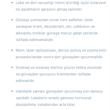
Ləkə və dəri xərçəngi riskini artırdığı üçün solaryum
ilə qaralmanın qarşısını almaq lazımdır.
Günəşə çıxmazdan əvvəl nəm salfetlər, lələk
saralayan krem, dezodorant, ətir, odekolon və
alkoqollu toniklər günəşə məruz qalan yerlərdə
istifadə edilməməlidir.
Mum, lazer epilyasiyası, dəriyə qulluq və soyma kimi
prosedurlardan sonra dəri günəşdən qorunmalıdır.
Sızanaq və sızanaq izlərinə şüurlu tətbiq olunmalı
və günəşdən qoruyucu kremlərdən istifadə
edilməlidir.
Hamiləlik zamanı günəşdən qorunmaq son dərəcə
vacibdir.
Ləkələrin əmələ gəlməsi hormonal
dəyişikliklər səbəbindən arta bilər.