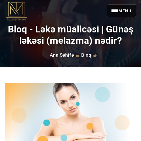
MENU
Bloq - Ləkə müalicəsi | Günəş
ləkəsi (melazma) nədir?
Ana Səhifə
Bloq