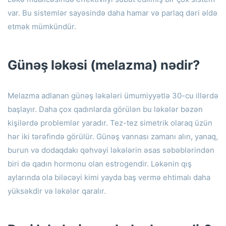
var.
Bu sistemlər sayəsində daha hamar və parlaq dəri əldə
etmək mümkündür.
Günəş ləkəsi (melazma) nədir?
Melazma adlanan günəş ləkələri ümumiyyətlə 30-cu illərdə
başlayır.
Daha çox qadınlarda görülən bu ləkələr bəzən
kişilərdə problemlər yaradır.
Tez-tez simetrik olaraq üzün
hər iki tərəfində görülür.
Günəş vannası zamanı alın, yanaq,
burun və dodaqdakı qəhvəyi ləkələrin əsas səbəblərindən
biri də qadın hormonu olan estrogendir.
Ləkənin qış
aylarında ola biləcəyi kimi yayda baş vermə ehtimalı daha
yüksəkdir və ləkələr qaralır.