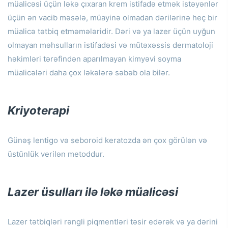
müalicəsi üçün ləkə çıxaran krem ​​istifadə etmək istəyənlər
üçün ən vacib məsələ, müayinə olmadan dərilərinə heç bir
müalicə tətbiq etməmələridir.
Dəri və ya lazer üçün uyğun
olmayan məhsulların istifadəsi və mütəxəssis dermatoloji
həkimləri tərəfindən aparılmayan kimyəvi soyma
müalicələri daha çox ləkələrə səbəb ola bilər.
Kriyoterapi
Günəş lentigo və seboroid keratozda ən çox görülən və
üstünlük verilən metoddur.
Lazer üsulları ilə ləkə müalicəsi
Lazer tətbiqləri rəngli piqmentləri təsir edərək və ya dərini