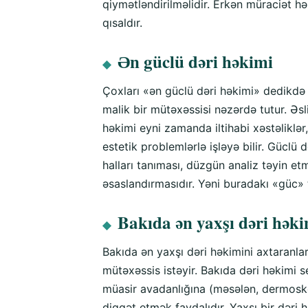
qiymətləndirilməlidir. Erkən müraciət h
qısaldır.
Ən güclü dəri həkimi
◆
Çoxları «ən güclü dəri həkimi» dedikdə m
malik bir mütəxəssisi nəzərdə tutur. Əs
həkimi eyni zamanda iltihabi xəstəliklər,
estetik problemlərlə işləyə bilir. Güclü 
halları tanıması, düzgün analiz təyin e
əsaslandırmasıdır. Yəni buradakı «güc
Bakıda ən yaxşı dəri həki
◆
Bakıda ən yaxşı dəri həkimini axtaranla
mütəxəssis istəyir. Bakıda dəri həkimi s
müasir avadanlığına (məsələn, dermosko
diqqət etmək faydalıdır. Yaxşı bir dəri 