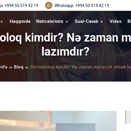
ə: +994 50 519 42 19
Whatsapp: +994 50 519 42 19
Haqqımda
Nəticələrimiz
Sual-Cavab
Video
B
toloq kimdir? Nə zaman m
lazımdır?
hifə
Bloq
Dermatoloq kimdir? Nə zaman müraciət etmək la