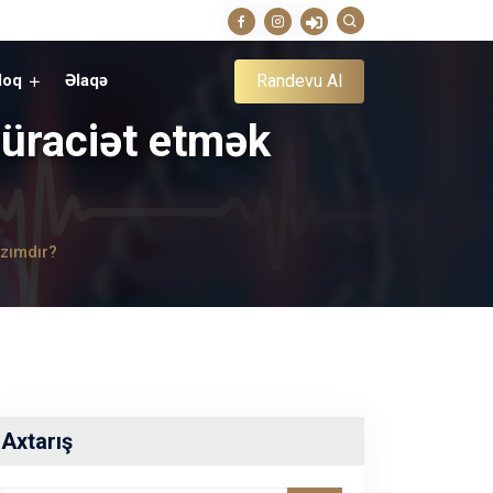
Randevu Al
loq
Əlaqə
üraciət etmək
zımdır?
Axtarış