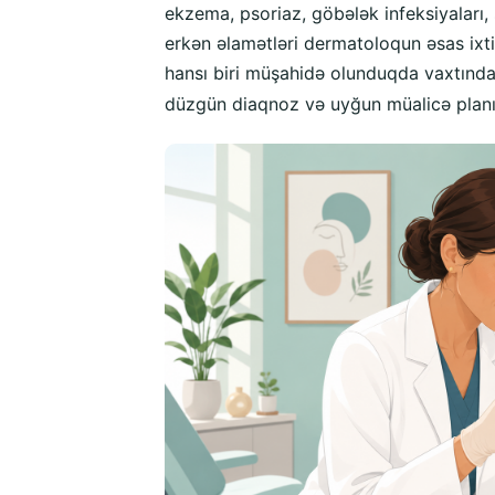
ekzema, psoriaz, göbələk infeksiyaları, 
erkən əlamətləri dermatoloqun əsas ixti
hansı biri müşahidə olunduqda vaxtınd
düzgün diaqnoz və uyğun müalicə planı