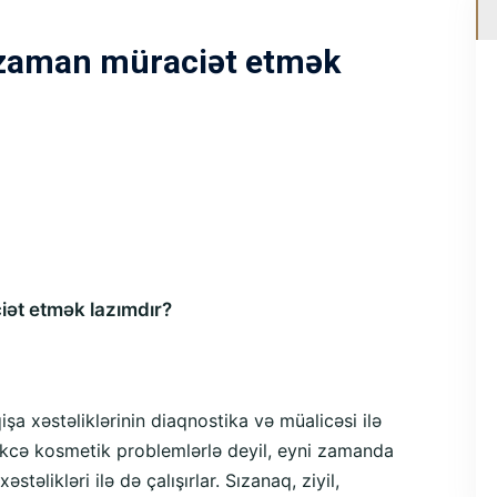
 zaman müraciət etmək
ət etmək lazımdır?
işa xəstəliklərinin diaqnostika və müalicəsi ilə
əkcə kosmetik problemlərlə deyil, eyni zamanda
təlikləri ilə də çalışırlar. Sızanaq, ziyil,