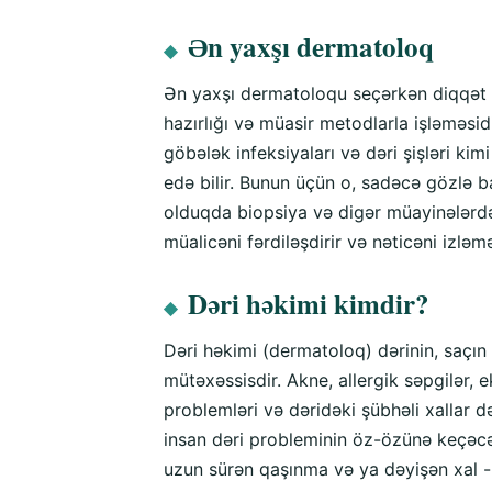
Ən yaxşı dermatoloq
◆
Ən yaxşı dermatoloqu seçərkən diqqət e
hazırlığı və müasir metodlarla işləməsi
göbələk infeksiyaları və dəri şişləri kim
edə bilir. Bunun üçün o, sadəcə gözlə 
olduqda biopsiya və digər müayinələrdə
müalicəni fərdiləşdirir və nəticəni izləm
Dəri həkimi kimdir?
◆
Dəri həkimi (dermatoloq) dərinin, saçın 
mütəxəssisdir. Akne, allergik səpgilər, 
problemləri və dəridəki şübhəli xallar də
insan dəri probleminin öz-özünə keçəcəy
uzun sürən qaşınma və ya dəyişən xal -