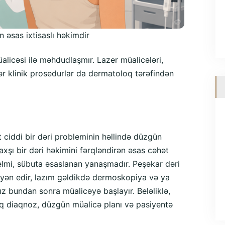
 əsas ixtisaslı həkimdir
licəsi ilə məhdudlaşmır. Lazer müalicələri,
gər klinik prosedurlar da dermatoloq tərəfindən
t ciddi bir dəri probleminin həllində düzgün
şı bir dəri həkimini fərqləndirən əsas cəhət
elmi, sübuta əsaslanan yanaşmadır. Peşəkar dəri
ən edir, lazım gəldikdə dermoskopiya və ya
nız bundan sonra müalicəyə başlayır. Beləliklə,
iq diaqnoz, düzgün müalicə planı və pasiyentə