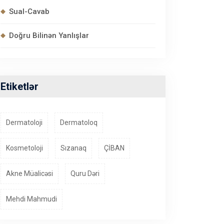
Sual-Cavab
Doğru Bilinən Yanlışlar
Etiketlər
Dermatoloji
Dermatoloq
Kosmetoloji
Sızanaq
ÇİBAN
Akne Müalicəsi
Quru Dəri
Mehdi Mahmudi