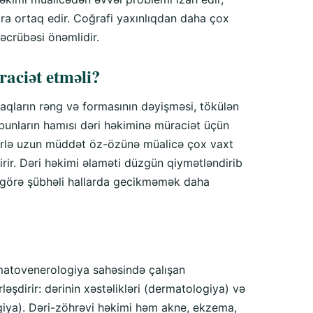
ara ortaq edir. Coğrafi yaxınlıqdan daha çox
əcrübəsi önəmlidir.
aciət etməli?
qların rəng və formasının dəyişməsi, tökülən
bunların hamısı dəri həkiminə müraciət üçün
lərlə uzun müddət öz-özünə müalicə çox vaxt
irir. Dəri həkimi əlaməti düzgün qiymətləndirib
a görə şübhəli hallarda gecikməmək daha
ermatovenerologiya sahəsində çalışan
rləşdirir: dərinin xəstəlikləri (dermatologiya) və
ogiya). Dəri-zöhrəvi həkimi həm akne, ekzema,