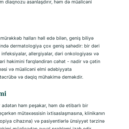
əm diaqnozu asanlaşdırır, həm də müalicəni
ürəkkəb halları həll edə bilən, geniş biliyə
lində dermatologiya çox geniş sahədir: bir dəri
 infeksiyalar, allergiyalar, dəri onkologiyası və
dəri həkimini fərqləndirən cəhət - nadir və çətin
tməsi və müalicəni elmi ədəbiyyata
» təcrübə və dəqiq mühakimə deməkdir.
mi
r adətən həm peşəkar, həm də etibarlı bir
eçərkən mütəxəssisin ixtisaslaşmasına, klinikanın
piya cihazına) və pasiyentlərlə ünsiyyət tərzinə
həkimi müalicədən əvvəl problemi izah edir,