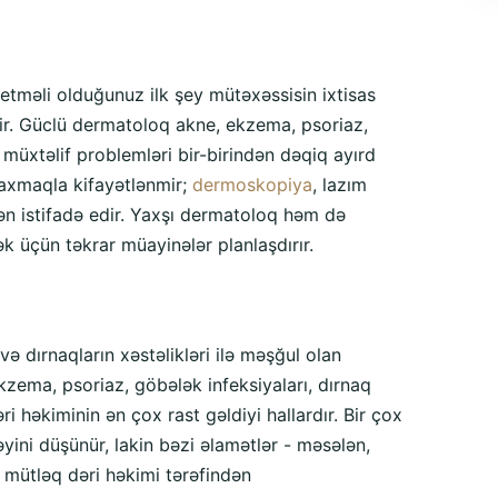
tməli olduğunuz ilk şey mütəxəssisin ixtisas
dir. Güclü dermatoloq akne, ekzema, psoriaz,
i müxtəlif problemləri bir-birindən dəqiq ayırd
baxmaqla kifayətlənmir;
dermoskopiya
, lazım
n istifadə edir. Yaxşı dermatoloq həm də
ək üçün təkrar müayinələr planlaşdırır.
və dırnaqların xəstəlikləri ilə məşğul olan
ekzema, psoriaz, göbələk infeksiyaları, dırnaq
ri həkiminin ən çox rast gəldiyi hallardır. Bir çox
ini düşünür, lakin bəzi əlamətlər - məsələn,
 mütləq dəri həkimi tərəfindən