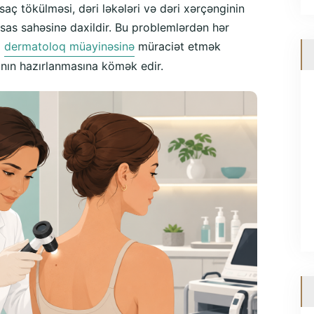
saç tökülməsi, dəri ləkələri və dəri xərçənginin
sas sahəsinə daxildir. Bu problemlərdən hər
a
dermatoloq müayinəsinə
müraciət etmək
nın hazırlanmasına kömək edir.