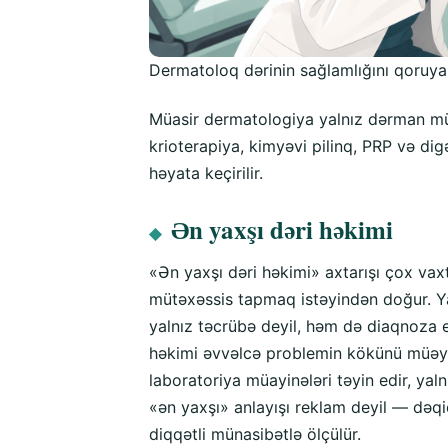
Dermatoloq dərinin sağlamlığını qoruyan
Müasir dermatologiya yalnız dərman müa
krioterapiya, kimyəvi pilinq, PRP və di
həyata keçirilir.
Ən yaxşı dəri həkimi
◆
«Ən yaxşı dəri həkimi» axtarışı çox vax
mütəxəssis tapmaq istəyindən doğur. Yax
yalnız təcrübə deyil, həm də diaqnoza 
həkimi əvvəlcə problemin kökünü müəyy
laboratoriya müayinələri təyin edir, yal
«ən yaxşı» anlayışı reklam deyil — dəq
diqqətli münasibətlə ölçülür.