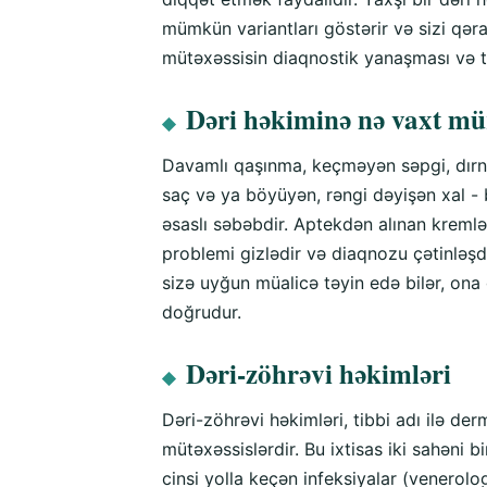
mümkün variantları göstərir və sizi qər
mütəxəssisin diaqnostik yanaşması və t
Dəri həkiminə nə vaxt mür
◆
Davamlı qaşınma, keçməyən səpgi, dırna
saç və ya böyüyən, rəngi dəyişən xal - 
əsaslı səbəbdir. Aptekdən alınan krem
problemi gizlədir və diaqnozu çətinləşd
sizə uyğun müalicə təyin edə bilər, on
doğrudur.
Dəri-zöhrəvi həkimləri
◆
Dəri-zöhrəvi həkimləri, tibbi adı ilə d
mütəxəssislərdir. Bu ixtisas iki sahəni bi
cinsi yolla keçən infeksiyalar (venerol