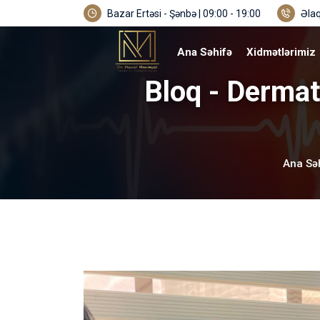
Bazar Ertəsi - Şənbə | 09:00 - 19:00
Əlaq
Ana Səhifə
Xidmətlərimiz
Bloq - Derma
Ana Sə