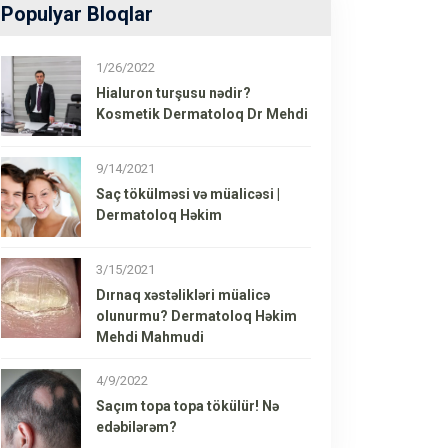
Populyar Bloqlar
1/26/2022
Hialuron turşusu nədir?
Kosmetik Dermatoloq Dr Mehdi
9/14/2021
Saç tökülməsi və müalicəsi |
Dermatoloq Həkim
3/15/2021
Dırnaq xəstəlikləri müalicə
olunurmu? Dermatoloq Həkim
Mehdi Mahmudi
4/9/2022
Saçım topa topa tökülür! Nə
edəbilərəm?