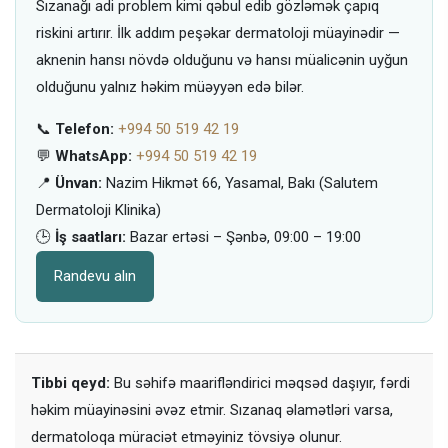
Sızanağı adi problem kimi qəbul edib gözləmək çapıq
riskini artırır. İlk addım peşəkar dermatoloji müayinədir —
aknenin hansı növdə olduğunu və hansı müalicənin uyğun
olduğunu yalnız həkim müəyyən edə bilər.
📞
Telefon:
+994 50 519 42 19
💬
WhatsApp:
+994 50 519 42 19
📍
Ünvan:
Nazim Hikmət 66, Yasamal, Bakı (Salutem
Dermatoloji Klinika)
🕒
İş saatları:
Bazar ertəsi – Şənbə, 09:00 – 19:00
Randevu alın
Tibbi qeyd:
Bu səhifə maarifləndirici məqsəd daşıyır, fərdi
həkim müayinəsini əvəz etmir. Sızanaq əlamətləri varsa,
dermatoloqa müraciət etməyiniz tövsiyə olunur.