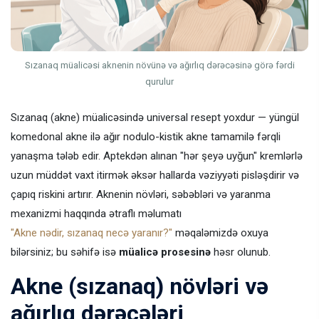
Sızanaq müalicəsi aknenin növünə və ağırlıq dərəcəsinə görə fərdi
qurulur
Sızanaq (akne) müalicəsində universal resept yoxdur — yüngül
komedonal akne ilə ağır nodulo-kistik akne tamamilə fərqli
yanaşma tələb edir. Aptekdən alınan "hər şeyə uyğun" kremlərlə
uzun müddət vaxt itirmək əksər hallarda vəziyyəti pisləşdirir və
çapıq riskini artırır. Aknenin növləri, səbəbləri və yaranma
mexanizmi haqqında ətraflı məlumatı
"Akne nədir, sızanaq necə yaranır?"
məqaləmizdə oxuya
bilərsiniz; bu səhifə isə
müalicə prosesinə
həsr olunub.
Akne (sızanaq) növləri və
ağırlıq dərəcələri