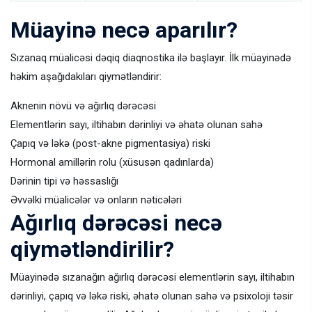
Müayinə necə aparılır?
Sızanaq müalicəsi dəqiq diaqnostika ilə başlayır. İlk müayinədə
həkim aşağıdakıları qiymətləndirir:
Aknenin növü və ağırlıq dərəcəsi
Elementlərin sayı, iltihabın dərinliyi və əhatə olunan sahə
Çapıq və ləkə (post-akne pigmentasiya) riski
Hormonal amillərin rolu (xüsusən qadınlarda)
Dərinin tipi və həssaslığı
Əvvəlki müalicələr və onların nəticələri
Ağırlıq dərəcəsi necə
qiymətləndirilir?
Müayinədə sızanağın ağırlıq dərəcəsi elementlərin sayı, iltihabın
dərinliyi, çapıq və ləkə riski, əhatə olunan sahə və psixoloji təsir