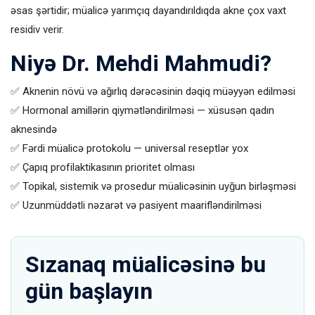
əsas şərtidir; müalicə yarımçıq dayandırıldıqda akne çox vaxt
residiv verir.
Niyə Dr. Mehdi Mahmudi?
✅ Aknenin növü və ağırlıq dərəcəsinin dəqiq müəyyən edilməsi
✅ Hormonal amillərin qiymətləndirilməsi — xüsusən qadın
aknesində
✅ Fərdi müalicə protokolu — universal reseptlər yox
✅ Çapıq profilaktikasının prioritet olması
✅ Topikal, sistemik və prosedur müalicəsinin uyğun birləşməsi
✅ Uzunmüddətli nəzarət və pasiyent maarifləndirilməsi
Sızanaq müalicəsinə bu
gün başlayın