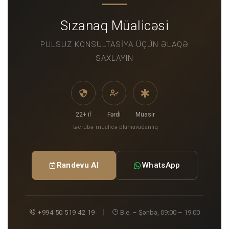
Sızanaq Müalicəsi
PULSUZ KONSULTASIYA ÜÇÜN ƏLAQƏ
SAXLAYIN
22+ il
Fərdi
Müasir
təcrübə
müalicə planı
avadanlıq
Randevu Al
WhatsApp
|
+994 50 519 42 19
B.e. – Şənbə, 09:00 – 19:00