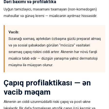
Dəri baxımı və profilaktika
Uyğun təmizləyici, məsaməni tıxamayan (non-komedogen)
məhsullar və günəş kremi — müalicənin ayrılmaz hissəsidir.
Vacib:
Sızanağı sıxmaq, aptekdən özbaşına güclü preparat almaq
və ya sosial şəbəkədən görülən "möcüzə" vasitələri
sınamaq çapıq riskini ciddi artırır. Aknenin hər növü fərqli
müalicə tələb edir — düzgün yanaşma yalnız dermatoloji
müayinə ilə müəyyən olunur.
Çapıq profilaktikası — ən
vacib məqam
Aknenin ən ciddi uzunmüddətli riski çapıq və post-akne
ləkələrdir. Bir dəfə formalaşan atrofik çapıq özü keçmir və