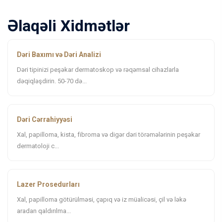
Əlaqəli Xidmətlər
Dəri Baxımı və Dəri Analizi
Dəri tipinizi peşəkar dermatoskop və rəqəmsal cihazlarla
dəqiqləşdirin. 50-70 də...
Dəri Cərrahiyyəsi
Xal, papilloma, kista, fibroma və digər dəri törəmələrinin peşəkar
dermatoloji c...
Lazer Prosedurları
Xal, papilloma götürülməsi, çapıq və iz müalicəsi, çil və ləkə
aradan qaldırılma...