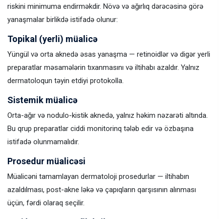
riskini minimuma endirməkdir. Növə və ağırlıq dərəcəsinə görə
yanaşmalar birlikdə istifadə olunur:
Topikal (yerli) müalicə
Yüngül və orta aknedə əsas yanaşma — retinoidlər və digər yerli
preparatlar məsamələrin tıxanmasını və iltihabı azaldır. Yalnız
dermatoloqun təyin etdiyi protokolla.
Sistemik müalicə
Orta-ağır və nodulo-kistik aknedə, yalnız həkim nəzarəti altında.
Bu qrup preparatlar ciddi monitorinq tələb edir və özbaşına
istifadə olunmamalıdır.
Prosedur müalicəsi
Müalicəni tamamlayan dermatoloji prosedurlar — iltihabın
azaldılması, post-akne ləkə və çapıqların qarşısının alınması
üçün, fərdi olaraq seçilir.