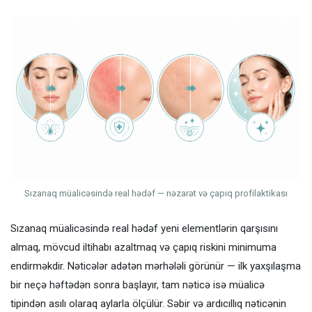
Sızanaq müalicəsində real hədəf — nəzarət və çapıq profilaktikası
Sızanaq müalicəsində real hədəf yeni elementlərin qarşısını
almaq, mövcud iltihabı azaltmaq və çapıq riskini minimuma
endirməkdir. Nəticələr adətən mərhələli görünür — ilk yaxşılaşma
bir neçə həftədən sonra başlayır, tam nəticə isə müalicə
tipindən asılı olaraq aylarla ölçülür. Səbir və ardıcıllıq nəticənin