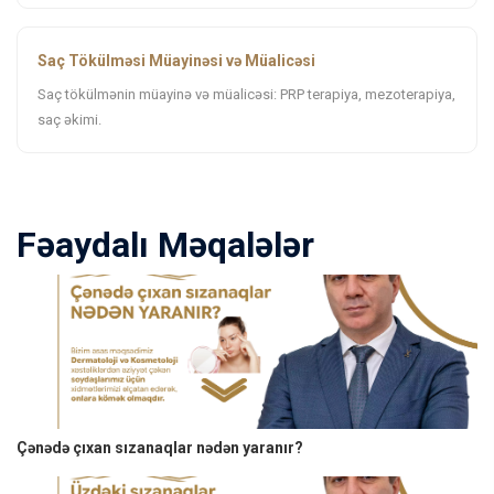
Saç Tökülməsi Müayinəsi və Müalicəsi
Saç tökülmənin müayinə və müalicəsi: PRP terapiya, mezoterapiya,
saç əkimi.
Fəaydalı Məqalələr
Çənədə çıxan sızanaqlar nədən yaranır?