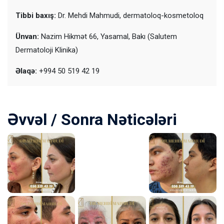
Tibbi baxış:
Dr. Mehdi Mahmudi, dermatoloq-kosmetoloq
Ünvan:
Nazim Hikmət 66, Yasamal, Bakı (Salutem
Dermatoloji Klinika)
Əlaqə:
+994 50 519 42 19
Əvvəl / Sonra Nəticələri