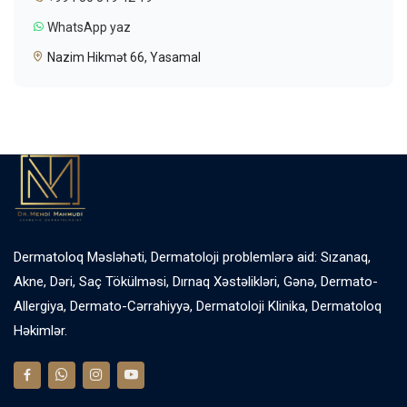
WhatsApp yaz
Nazim Hikmət 66, Yasamal
Dermatoloq Məsləhəti, Dermatoloji problemlərə aid: Sızanaq,
Akne, Dəri, Saç Tökülməsi, Dırnaq Xəstəlikləri, Gənə, Dermato-
Allergiya, Dermato-Cərrahiyyə, Dermatoloji Klinika, Dermatoloq
Həkimlər.