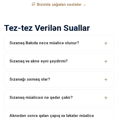
Bizimlə sağalan xəstələr →
Tez-tez Verilən Suallar
Sızanaq Bakıda necə müalicə olunur?
Sızanaq və akne eyni şeydirmi?
Sızanağı sıxmaq olar?
Sızanaq müalicəsi nə qədər çəkir?
Aknedən sonra qalan çapıq və ləkələr müalicə