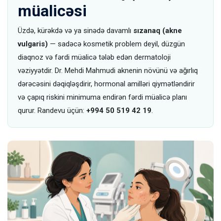
müalicəsi
Üzdə, kürəkdə və ya sinədə davamlı
sızanaq (akne
vulgaris)
— sadəcə kosmetik problem deyil, düzgün
diaqnoz və fərdi müalicə tələb edən dermatoloji
vəziyyətdir. Dr. Mehdi Mahmudi aknenin növünü və ağırlıq
dərəcəsini dəqiqləşdirir, hormonal amilləri qiymətləndirir
və çapıq riskini minimuma endirən fərdi müalicə planı
qurur. Randevu üçün:
+994 50 519 42 19
.