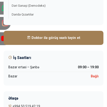
Dəri Gənəşi (Demodeks)
Dəridə Qızartılar
Doktor ilə görüş vaxtı təyin et
İş Saatları
Bazar ertəsi – Şənbə
09:00 – 19:00
Bazar
Bağlı
Əlaqə
+994 50 519 42 19