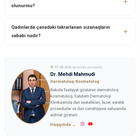
olunurmu?
Qadınlarda çənədəki təkrarlanan sızanaqların
səbəbi nədir?
07.08.2026 tarixində yenilənib
Dr. Mehdi Mahmudi
Dermatoloq-Kosmetoloq
Bakıda fəaliyyət göstərən dermatoloq-
kosmetoloq. Salutem Dermatoloji
Klinikasında dəri xəstəlikləri, lazer, estetik
prosedurlar və dəri cərrahiyyəsi sahəsində
xidmət göstərir.
Haqqımda →