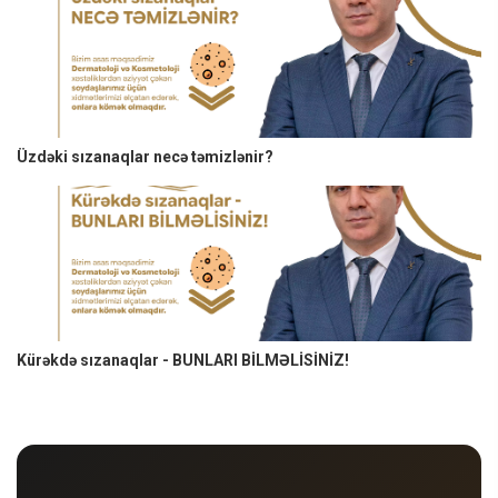
Üzdəki sızanaqlar necə təmizlənir?
Kürəkdə sızanaqlar - BUNLARI BİLMƏLİSİNİZ!