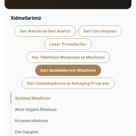
Xidmətlərimiz
Dəri Baxımı və Dəri Analizi
Dəri Cərrahiyyəsi
Lazer Prosedurları
Saç Tökülməsi Müayinəsi və Müalicəsi
Dəri Xəstəliklərinin Müalicəsi
Dəri Cavanlaşdırma və Antiaging Proqramı
Sızanaq Müalicəsi
Akne Vulgaris Müalicəsi
Rozasea Müalicəsi
Dəri Səpgiləri