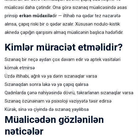
müalicəsi daha çətindir. Ona görə sızanaq müalicəsində əsas
prinsip
erkən müdaxilə
dir — iltihab nə qədər tez nəzarətə
alınsa, çapıq riski bir o qədər azalır. Xüsusən nodulo-kistik
aknedə çapığın qarşısını almaq müalicənin başlıca hədəfidir.
Kimlər müraciət etməlidir?
Sızanaq bir neçə aydan çox davam edir və aptek vasitələri
kömək etmirsə
Üzdə iltihabi, ağrılı və ya dərin sızanaqlar varsa
Sızanaqdan sonra ləkə və ya çapıq qalırsa
Qadınlarda çənə nahiyəsində dövrü, təkrarlanan sızanaqlar varsa
Sızanaq özünəinam və psixoloji vəziyyətə təsir edirsə
Kürək, sinə və çiyində də sızanaq yayılıbsa
Müalicədən gözlənilən
nəticələr