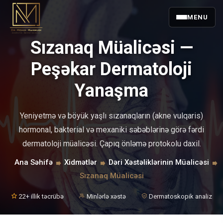
MENU
Sızanaq Müalicəsi —
Peşəkar Dermatoloji
Yanaşma
Yeniyetmə və böyük yaşlı sızanaqların (akne vulqaris)
hormonal, bakterial və mexaniki səbəblərinə görə fərdi
dermatoloji müalicəsi. Çapıq önləmə protokolu daxil.
Ana Səhifə
Xidmətlər
Dəri Xəstəliklərinin Müalicəsi
Sızanaq Müalicəsi
22+ illik təcrübə
Minlərlə xəstə
Dermatoskopik analiz