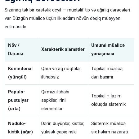
Sızanaq tək bir xəstəlik deyil — müxtəlif tip və ağırlıq dərəcələri
var. Düzgün müalicə üçün ilk addım növün dəqiq müəyyən
edilməsidir:
Növ /
Ümumi müalicə
Xarakterik əlamətlər
Dərəcə
yanaşması
Komedonal
Qara və ağ nöqtələr,
Topikal müalicə,
(yüngül)
iltihabsız
dəri baxımı
Papulo-
Qırmızı iltihabi
Topikal + lazım
pustulyar
səpkilər, irinli
olduqda sistemik
(orta)
elementlər
Nodulo-
Dərin düyünlər, kistlər,
Sistemik müalicə,
kistik (ağır)
yüksək çapıq riski
sıx həkim nəzarəti