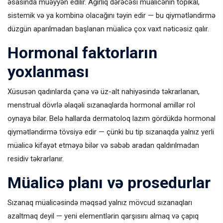
əsasında müəyyən edilir. Ağırlıq dərəcəsi müalicənin topikal,
sistemik və ya kombinə olacağını təyin edir — bu qiymətləndirmə
düzgün aparılmadan başlanan müalicə çox vaxt nəticəsiz qalır.
Hormonal faktorların
yoxlanması
Xüsusən qadınlarda çənə və üz-alt nahiyəsində təkrarlanan,
menstrual dövrlə əlaqəli sızanaqlarda hormonal amillər rol
oynaya bilər. Belə hallarda dermatoloq lazım gördükdə hormonal
qiymətləndirmə tövsiyə edir — çünki bu tip sızanaqda yalnız yerli
müalicə kifayət etməyə bilər və səbəb aradan qaldırılmadan
residiv təkrarlanır.
Müalicə planı və prosedurlar
Sızanaq müalicəsində məqsəd yalnız mövcud sızanaqları
azaltmaq deyil — yeni elementlərin qarşısını almaq və çapıq