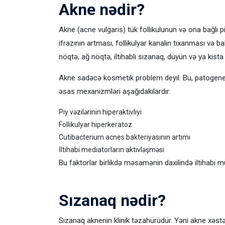
Akne nədir?
Akne (acne vulgaris) tük follikulunun və ona bağlı pi
ifrazının artması, follikulyar kanalın tıxanması və b
nöqtə, ağ nöqtə, iltihablı sızanaq, düyün və ya kista
Akne sadəcə kosmetik problem deyil. Bu, patogenezi ya
əsas mexanizmləri aşağıdakılardır:
Piy vəzilərinin hiperaktivliyi
Follikulyar hiperkeratoz
Cutibacterium acnes bakteriyasının artımı
İltihabi mediatorların aktivləşməsi
Bu faktorlar birlikdə məsamənin daxilində iltihabi m
Sızanaq nədir?
Sızanaq aknenin klinik təzahürüdür. Yəni akne xəstə