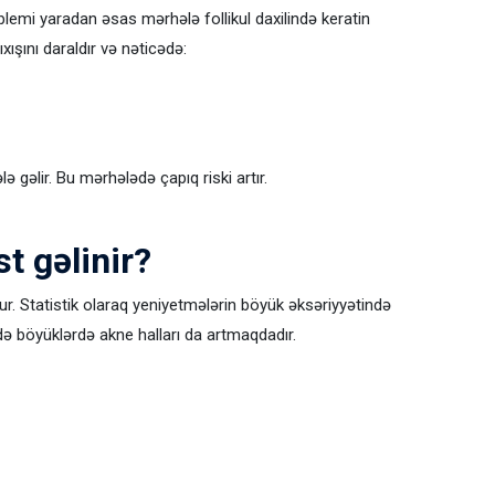
emi yaradan əsas mərhələ follikul daxilində keratin
xışını daraldır və nəticədə:
lə gəlir. Bu mərhələdə çapıq riski artır.
t gəlinir?
. Statistik olaraq yeniyetmələrin böyük əksəriyyətində
ə böyüklərdə akne halları da artmaqdadır.