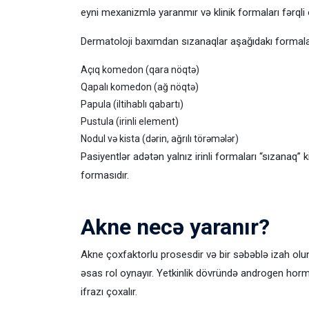
eyni mexanizmlə yaranmır və klinik formaları fərqli o
Dermatoloji baxımdan sızanaqlar aşağıdakı formala
Açıq komedon (qara nöqtə)
Qapalı komedon (ağ nöqtə)
Papula (iltihablı qabartı)
Pustula (irinli element)
Nodul və kista (dərin, ağrılı törəmələr)
Pasiyentlər adətən yalnız irinli formaları “sızanaq”
formasıdır.
Akne necə yaranır?
Akne çoxfaktorlu prosesdir və bir səbəblə izah olun
əsas rol oynayır. Yetkinlik dövründə androgen hormon
ifrazı çoxalır.