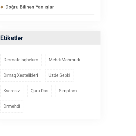
Doğru Bilinən Yanlışlar
Etiketlər
Dermatoloqhekim
Mehdi Mahmudi
Dırnaq Xestelikleri
Uzde Sepki
Kserosiz
Quru Dəri
Simptom
Drmehdi