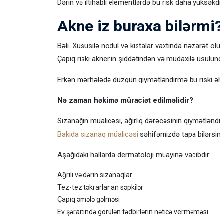
Dərin və iltihablı elementlərdə bu risk daha yüksəkdi
Akne iz buraxa bilərmi
Bəli. Xüsusilə nodul və kistalar vaxtında nəzarət olu
Çapıq riski aknenin şiddətindən və müdaxilə üsulunda
Erkən mərhələdə düzgün qiymətləndirmə bu riski əh
Nə zaman həkimə müraciət edilməlidir?
Sızanağın müalicəsi, ağırlıq dərəcəsinin qiymətləndi
Bakıda sızanaq müalicəsi
səhifəmizdə tapa bilərsin
Aşağıdakı hallarda dermatoloji müayinə vacibdir:
Ağrılı və dərin sızanaqlar
Tez-tez təkrarlanan səpkilər
Çapıq əmələ gəlməsi
Ev şəraitində görülən tədbirlərin nəticə verməməsi