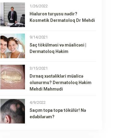
1/26/2022
Hialuron turşusu nədir?
Kosmetik Dermatoloq Dr Mehdi
9/14/2021
Saç tökülməsi və müalicəsi |
Dermatoloq Həkim
3/15/2021
Dırnaq xəstəlikləri müalicə
olunurmu? Dermatoloq Həkim
Mehdi Mahmudi
4/9/2022
Saçım topa topa tökülür! Nə
edəbilərəm?