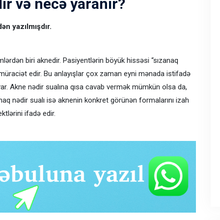
ir və necə yaranır?
n yazılmışdır.
lərdən biri aknedir. Pasiyentlərin böyük hissəsi “sızanaq
la müraciət edir. Bu anlayışlar çox zaman eyni mənada istifadə
 var. Akne nədir sualına qısa cavab vermək mümkün olsa da,
anaq nədir sualı isə aknenin konkret görünən formalarını izah
ktlərini ifadə edir.