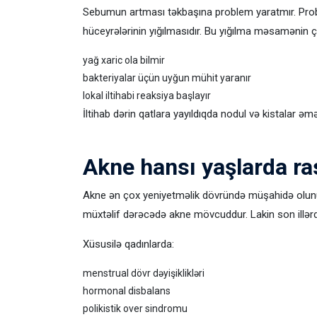
Sebumun artması təkbaşına problem yaratmır. Probl
hüceyrələrinin yığılmasıdır. Bu yığılma məsamənin çı
yağ xaric ola bilmir
bakteriyalar üçün uyğun mühit yaranır
lokal iltihabi reaksiya başlayır
İltihab dərin qatlara yayıldıqda nodul və kistalar əmə
Akne hansı yaşlarda ras
Akne ən çox yeniyetməlik dövründə müşahidə olunur
müxtəlif dərəcədə akne mövcuddur. Lakin son illərd
Xüsusilə qadınlarda:
menstrual dövr dəyişiklikləri
hormonal disbalans
polikistik over sindromu