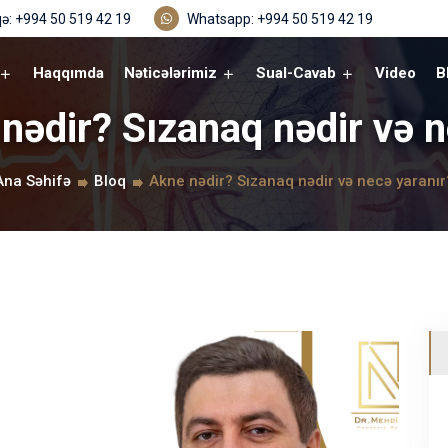
ə: +994 50 519 42 19
Whatsapp: +994 50 519 42 19
Haqqımda
Nəticələrimiz
Sual-Cavab
Video
B
 nədir? Sızanaq nədir və n
Ana Səhifə
Bloq
Akne nədir? Sızanaq nədir və necə yaranır