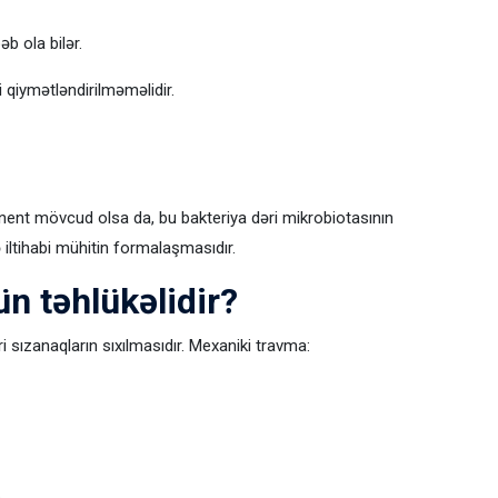
b ola bilər.
qiymətləndirilməməlidir.
onent mövcud olsa da, bu bakteriya dəri mikrobiotasının
iltihabi mühitin formalaşmasıdır.
n təhlükəlidir?
i sızanaqların sıxılmasıdır. Mexaniki travma: