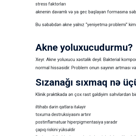
stress faktorları
aknenin davamlı və ya gec başlayan formasına səbə
Bu səbəbdən akne yalnız “yeniyetmə problemi” kimi 
Akne yoluxucudurmu?
Xeyr. Akne yoluxucu xəstəlik deyil. Bakterial komp
normal hissəsidir. Problem onun sayının artması və 
Sızanağı sıxmaq nə üçü
Klinik praktikada ən çox rast gəldiyim səhvlərdən bir
iltihabı dərin qatlara itələyir
toxuma destruksiyasını artırır
postinflamatuar hiperpigmentasiya yaradır
çapıq riskini yüksəldir