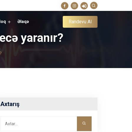
Randevu Al
loq
Əlaqə
ecə yaranır?
?
Axtarış