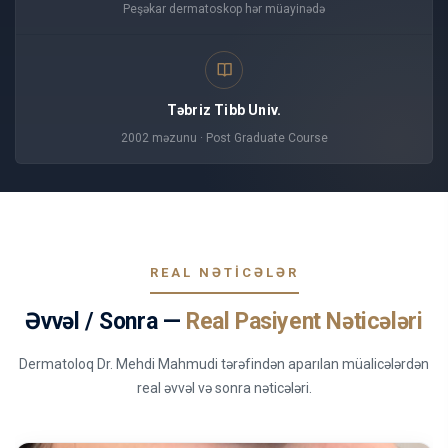
Peşəkar dermatoskop hər müayinədə
Təbriz Tibb Univ.
2002 məzunu · Post Graduate Course
REAL NƏTICƏLƏR
Əvvəl / Sonra —
Real Pasiyent Nəticələri
Dermatoloq Dr. Mehdi Mahmudi tərəfindən aparılan müalicələrdən
real əvvəl və sonra nəticələri.