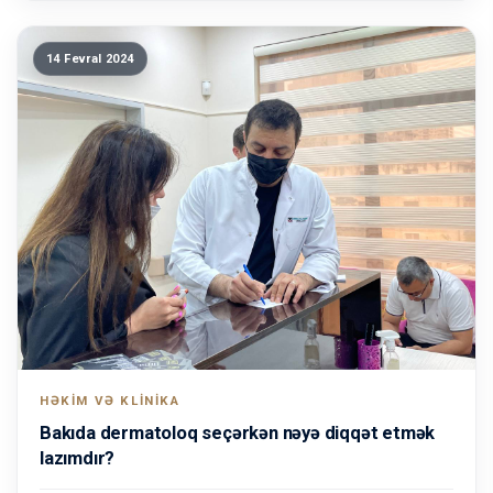
14 Fevral 2024
HƏKIM VƏ KLINIKA
Bakıda dermatoloq seçərkən nəyə diqqət etmək
lazımdır?