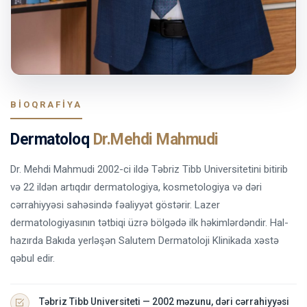
BIOQRAFIYA
Dermatoloq
Dr.Mehdi Mahmudi
Dr. Mehdi Mahmudi 2002-ci ildə Təbriz Tibb Universitetini bitirib
və 22 ildən artıqdır dermatologiya, kosmetologiya və dəri
cərrahiyyəsi sahəsində fəaliyyət göstərir. Lazer
dermatologiyasının tətbiqi üzrə bölgədə ilk həkimlərdəndir. Hal-
hazırda Bakıda yerləşən Salutem Dermatoloji Klinikada xəstə
qəbul edir.
Təbriz Tibb Universiteti — 2002 məzunu, dəri cərrahiyyəsi