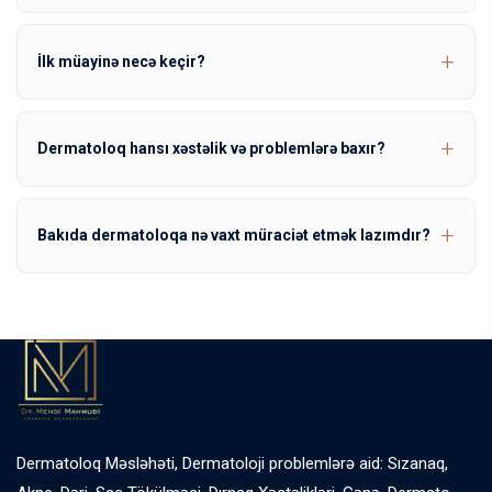
İlk müayinə necə keçir?
Dermatoloq hansı xəstəlik və problemlərə baxır?
Bakıda dermatoloqa nə vaxt müraciət etmək lazımdır?
Dermatoloq Məsləhəti, Dermatoloji problemlərə aid: Sızanaq,