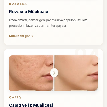
ROZASEA
Rozasea Müalicəsi
Üzdə qızartı, damar genişlənməsi və papulopustuloz
proseslərin lazer və dərman terapiyası.
Müalicəni gör
ÇAPIQ
Çapıq və İz Müalicəsi