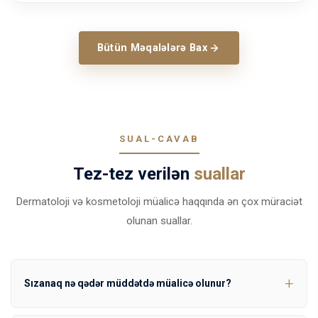
Bütün Məqalələrə Bax
SUAL-CAVAB
Tez-tez verilən
suallar
Dermatoloji və kosmetoloji müalicə haqqında ən çox müraciət
olunan suallar.
Sızanaq nə qədər müddətdə müalicə olunur?