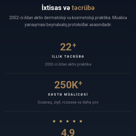
İxtisas və
təcrübə
2002-ci ildən aktiv dermatoloji və kosmetoloji praktika. Müalicə
yanaşması beynəlxalq protokollar əsasındadır.
22
+
İLLIK TƏCRÜBƏ
2002-ci ildən aktiv praktika
250K
+
XƏSTƏ MÜALICƏSI
Sızanaq, ziyil, rozasea və daha çox
★ ★ ★ ★ ★
4.9