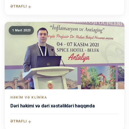
ƏTRAFLI
1 Mart 2023
HƏKIM VƏ KLINIKA
Dəri həkimi və dəri xəstəlikləri haqqında
ƏTRAFLI