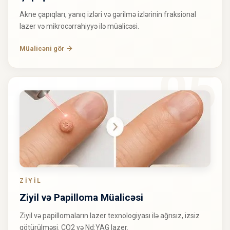
Akne çapıqları, yanıq izləri və gərilmə izlərinin fraksional
lazer və mikrocərrahiyyə ilə müalicəsi.
Müalicəni gör
ZİYİL
Ziyil və Papilloma Müalicəsi
Ziyil və papillomaların lazer texnologiyası ilə ağrısız, izsiz
götürülməsi. CO2 və Nd:YAG lazer.