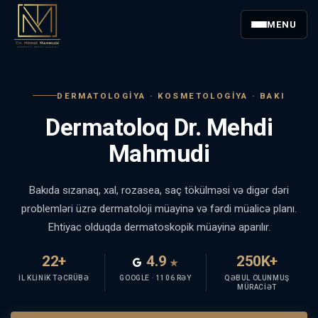
MENU
DERMATOLOGIYA · KOSMETOLOGIYA · BAKI
Dermatoloq Dr. Mehdi
Mahmudi
Bakıda sızanaq, xal, rozasea, saç tökülməsi və digər dəri
problemləri üzrə dermatoloji müayinə və fərdi müalicə planı.
Ehtiyac olduqda dermatoskopik müayinə aparılır.
22+
4.9
250K+
★
İL KLINIK TƏCRÜBƏ
GOOGLE · 1106 RƏY
QƏBUL OLUNMUŞ
MÜRACIƏT