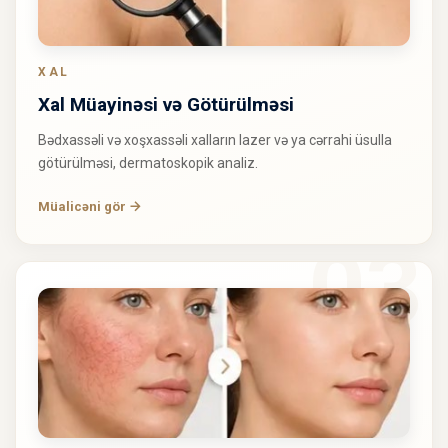
XAL
Xal Müayinəsi və Götürülməsi
Bədxassəli və xoşxassəli xalların lazer və ya cərrahi üsulla
götürülməsi, dermatoskopik analiz.
Müalicəni gör