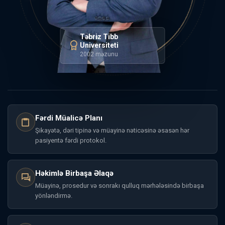
Təbriz Tibb
Universiteti
2002 məzunu
Fərdi Müalicə Planı
Şikayətə, dəri tipinə və müayinə nəticəsinə əsasən hər
pasiyentə fərdi protokol.
Həkimlə Birbaşa Əlaqə
Müayinə, prosedur və sonrakı qulluq mərhələsində birbaşa
yönləndirmə.