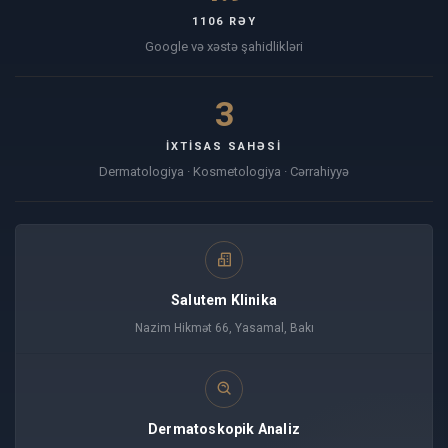
1106 RƏY
Google və xəstə şahidlikləri
3
İXTISAS SAHƏSI
Dermatologiya · Kosmetologiya · Cərrahiyyə
Salutem Klinika
Nazim Hikmət 66, Yasamal, Bakı
Dermatoskopik Analiz