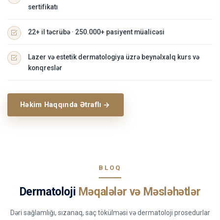
sertifikatı
22+ il təcrübə · 250.000+ pasiyent müalicəsi
Lazer və estetik dermatologiya üzrə beynəlxalq kurs və
konqreslər
Həkim Haqqında Ətraflı
BLOQ
Dermatoloji
Məqalələr və Məsləhətlər
Dəri sağlamlığı, sızanaq, saç tökülməsi və dermatoloji prosedurlar