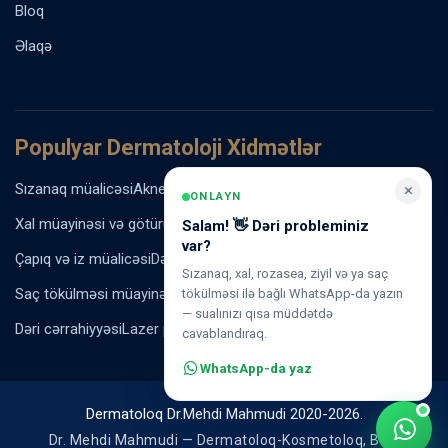
Bloq
Əlaqə
Populyar Dermatoloji Xidmətlər
×
Sızanaq müalicəsi
Akne vulgaris müalicəsi
Rozasea müalicəsi
ONLAYN
Xal müayinəsi və götürülməsi
Ziyil və papilloma müalicəsi
Salam! 👋 Dəri probleminiz
var?
Çapıq və iz müalicəsi
Dəri ləkələrinin müalicəsi
Sızanaq, xal, rozasea, ziyil və ya saç
Saç tökülməsi müayinəsi
Dəri xəstəliklərinin müalicəsi
tökülməsi ilə bağlı WhatsApp-da yazın
— sualınızı qısa müddətdə
Dəri cərrahiyyəsi
Lazer prosedurları
Antiaging proqramı
cavablandıraq.
WhatsApp-da yaz
Dermatoloq Dr.Mehdi Mahmudi 2020-2026.
Dr. Mehdi Mahmudi — Dermatoloq-Kosmetoloq, Bakı