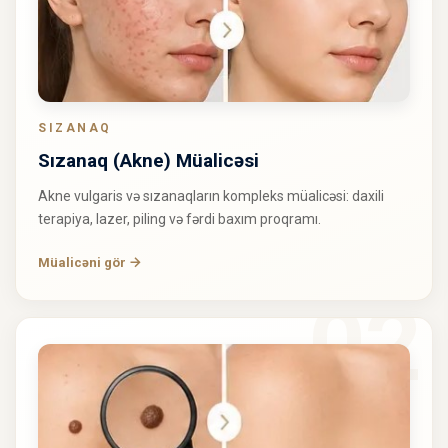
SIZANAQ
Sızanaq (Akne) Müalicəsi
Akne vulgaris və sızanaqların kompleks müalicəsi: daxili
terapiya, lazer, piling və fərdi baxım proqramı.
Müalicəni gör