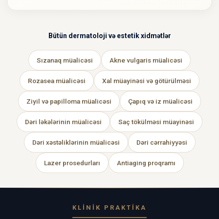
Bütün dermatoloji və estetik xidmətlər
Sızanaq müalicəsi
Akne vulgaris müalicəsi
Rozasea müalicəsi
Xal müayinəsi və götürülməsi
Ziyil və papilloma müalicəsi
Çapıq və iz müalicəsi
Dəri ləkələrinin müalicəsi
Saç tökülməsi müayinəsi
Dəri xəstəliklərinin müalicəsi
Dəri cərrahiyyəsi
Lazer prosedurları
Antiaging proqramı
KLINIK PRAKTIKA