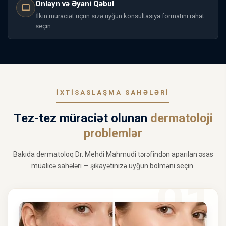
Onlayn və Əyani Qəbul
İlkin müraciət üçün sizə uyğun konsultasiya formatını rahat
seçin.
İXTISASLAŞMA SAHƏLƏRI
Tez-tez müraciət olunan
dermatoloji
problemlər
Bakıda dermatoloq Dr. Mehdi Mahmudi tərəfindən aparılan əsas
müalicə sahələri — şikayətinizə uyğun bölməni seçin.