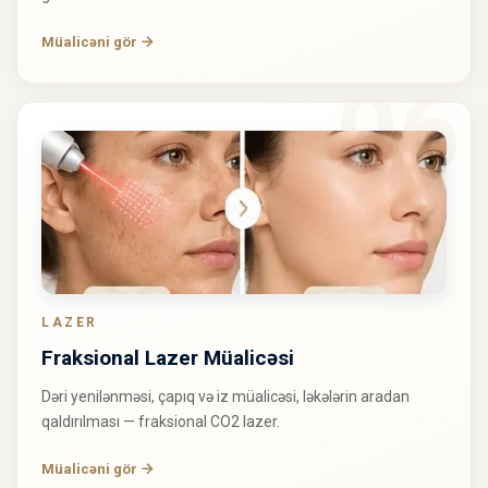
Müalicəni gör
LAZER
Fraksional Lazer Müalicəsi
Dəri yenilənməsi, çapıq və iz müalicəsi, ləkələrin aradan
qaldırılması — fraksional CO2 lazer.
Müalicəni gör