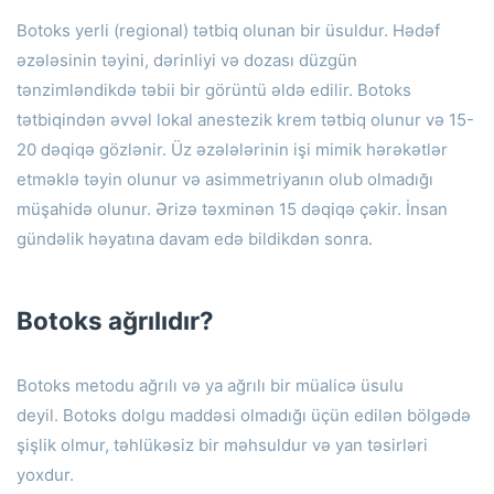
Botoks yerli (regional) tətbiq olunan bir üsuldur.
Hədəf
əzələsinin təyini, dərinliyi və dozası düzgün
tənzimləndikdə təbii bir görüntü əldə edilir.
Botoks
tətbiqindən əvvəl lokal anestezik krem ​​tətbiq olunur və 15-
20 dəqiqə gözlənir.
Üz əzələlərinin işi mimik hərəkətlər
etməklə təyin olunur və asimmetriyanın olub olmadığı
müşahidə olunur.
Ərizə təxminən 15 dəqiqə çəkir.
İnsan
gündəlik həyatına davam edə bildikdən sonra.
Botoks ağrılıdır?
Botoks metodu ağrılı və ya ağrılı bir müalicə üsulu
deyil.
Botoks dolgu maddəsi olmadığı üçün edilən bölgədə
şişlik olmur, təhlükəsiz bir məhsuldur və yan təsirləri
yoxdur.