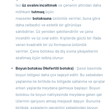
tez
üz ovalını incəltmək
və çənənin altından daha
möhkəm
tutmaq
üçün
masseter
botoksuna
üstünlük verirlər, buna görə
daha cəlbedici və estetik bir görünüşə
sahibdirlər.
Üz yenidən şəkilləndirilir və çənə
incəldilir və üz oval edilir.
Kişilərdə güclü bir ifadə
verən kvadratik bir üz formasına üstünlük
verirlər.
Çənə botoksu da diş sıxma şikayətlərini
azaltmaq üçün tətbiq olunur.
Boyun botoksu (Nefertiti botoks)
: Şəxsi baxımda
boyun bölgəsi daha çox laqeyd edilir.
Bu səbəbdən
yaşlanma ilə birlikdə bu bölgədə sallanma və qırışlar
erkən yaşlarda meydana gəlməyə başlayır.
Boyun
botoksu ilə boyun nahiyəsində meydana gələn qat
izlərinin qarşısını almaq məqsədi daşıyır.
Bununla
birlikdə, əzələlərin gərginliyi səbəbindən boyun