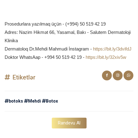
Prosedurlara yazılmaq üçün - (+994) 50 519 42 19
Adres: Nazim Hikmət 66, Yasamal, Bakı - Salutem Dermatoloji
Klinika
Dermatoloq Dr.Mehdi Mahmudi
İnstagram -
https://bit.ly/3dvifdJ
Doktor WhatsAap - +994 50 519 42 19 -
https://bit.ly/32xiv5w
Etiketlər
botoks
Mehdi
Botox
Randevu Al