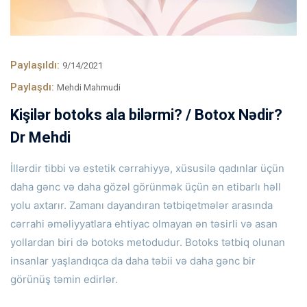
Paylaşıldı:
9/14/2021
Paylaşdı:
Mehdi Mahmudi
Kişilər botoks ala bilərmi? / Botox Nədir?
Dr Mehdi
İllərdir tibbi və estetik cərrahiyyə, xüsusilə qadınlar üçün
daha gənc və daha gözəl görünmək üçün ən etibarlı həll
yolu axtarır.
Zamanı dayandıran tətbiqetmələr arasında
cərrahi əməliyyatlara ehtiyac olmayan ən təsirli və asan
yollardan biri də botoks metodudur.
Botoks tətbiq olunan
insanlar yaşlandıqca da daha təbii və daha gənc bir
görünüş təmin edirlər.