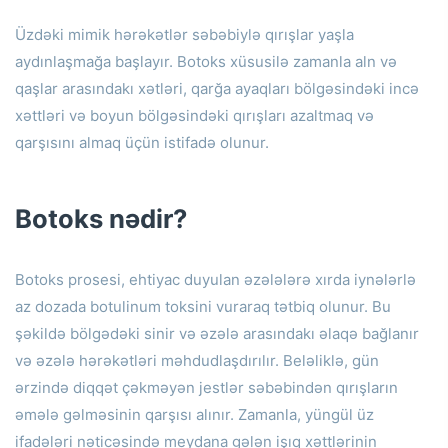
Üzdəki mimik hərəkətlər səbəbiylə qırışlar yaşla
aydınlaşmağa başlayır.
Botoks xüsusilə zamanla aln və
qaşlar arasındakı xətləri, qarğa ayaqları bölgəsindəki incə
xəttləri və boyun bölgəsindəki qırışları azaltmaq və
qarşısını almaq üçün istifadə olunur.
Botoks nədir?
Botoks prosesi, ehtiyac duyulan əzələlərə xırda iynələrlə
az dozada botulinum toksini vuraraq tətbiq olunur.
Bu
şəkildə bölgədəki sinir və əzələ arasındakı əlaqə bağlanır
və əzələ hərəkətləri məhdudlaşdırılır.
Beləliklə, gün
ərzində diqqət çəkməyən jestlər səbəbindən qırışların
əmələ gəlməsinin qarşısı alınır.
Zamanla, yüngül üz
ifadələri nəticəsində meydana gələn işıq xəttlərinin