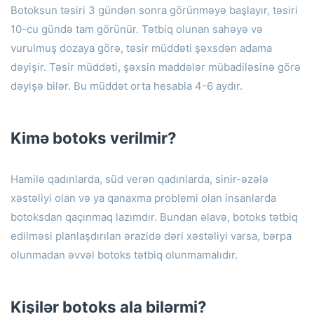
Botoksun təsiri 3 gündən sonra görünməyə başlayır, təsiri
10-cu gündə tam görünür.
Tətbiq olunan sahəyə və
vurulmuş dozaya görə, təsir müddəti şəxsdən adama
dəyişir.
Təsir müddəti, şəxsin maddələr mübadiləsinə görə
dəyişə bilər.
Bu müddət orta hesabla 4-6 aydır.
Kimə botoks verilmir?
Hamilə qadınlarda, süd verən qadınlarda, sinir-əzələ
xəstəliyi olan və ya qanaxma problemi olan insanlarda
botoksdan qaçınmaq lazımdır.
Bundan əlavə, botoks tətbiq
edilməsi planlaşdırılan ərazidə dəri xəstəliyi varsa, bərpa
olunmadan əvvəl botoks tətbiq olunmamalıdır.
Kişilər botoks ala bilərmi?