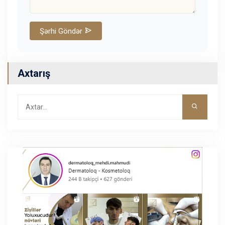
Şərhi Göndər
Axtarış