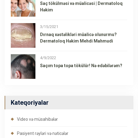
Saç tökülməsi və müalicəsi | Dermatoloq
Həkim
3/15/2021
Dırnaq xəstəlikləri müalicə olunurmu?
Dermatoloq Həkim Mehdi Mahmudi
4/9/2022
Saçım topa topa tökülür! Nə edəbilərəm?
Kateqoriyalar
Video və müsahibələr
Pasiyent rəyləri və nəticələr