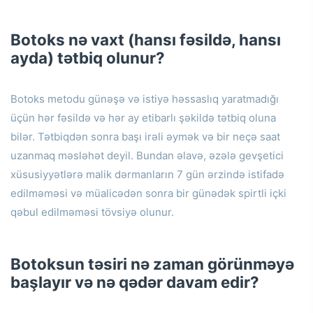
Botoks nə vaxt (hansı fəsildə, hansı
ayda) tətbiq olunur?
Botoks metodu günəşə və istiyə həssaslıq yaratmadığı
üçün hər fəsildə və hər ay etibarlı şəkildə tətbiq oluna
bilər.
Tətbiqdən sonra başı irəli əymək və bir neçə saat
uzanmaq məsləhət deyil.
Bundan əlavə, əzələ gevşetici
xüsusiyyətlərə malik dərmanların 7 gün ərzində istifadə
edilməməsi və müalicədən sonra bir günədək spirtli içki
qəbul edilməməsi tövsiyə olunur.
Botoksun təsiri nə zaman görünməyə
başlayır və nə qədər davam edir?