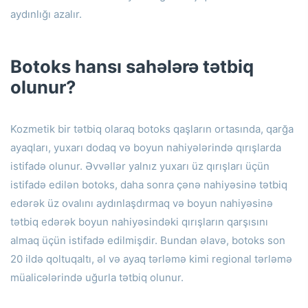
aydınlığı azalır.
Botoks hansı sahələrə tətbiq
olunur?
Kozmetik bir tətbiq olaraq botoks qaşların ortasında, qarğa
ayaqları, yuxarı dodaq və boyun nahiyələrində qırışlarda
istifadə olunur.
Əvvəllər yalnız yuxarı üz qırışları üçün
istifadə edilən botoks, daha sonra çənə nahiyəsinə tətbiq
edərək üz ovalını aydınlaşdırmaq və boyun nahiyəsinə
tətbiq edərək boyun nahiyəsindəki qırışların qarşısını
almaq üçün istifadə edilmişdir.
Bundan əlavə, botoks son
20 ildə qoltuqaltı, əl və ayaq tərləmə kimi regional tərləmə
müalicələrində uğurla tətbiq olunur.