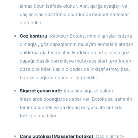
almaq üçün istifadə olunur.
Alın, qarğa ayaqları və
qaşlar arasında tətbiq olunduqda müsbət nəticələr
əldə edilir.
Göz konturu
botoksu
:
Botoks, mimik qırışlar istisna
olmaqla
,
göz qapaqlarının mülayim enməsini aradan
qaldırmaqda təsirli olur.
Həddindən artıq asma göz
qapağı plastik cərrahiyyə mütəxəssisləri tərəfindən
düzəldilə bilər.
Lakin o qədər də inkişaf etməyibsə,
botoksla uğurlu nəticələr əldə edilir.
Siqaret çəkən xətt:
Xüsusilə siqaret çəkən
insanlarda dodaqlarda xətlər var.
Botoks bu sahənin
təmiri üçün tək və ya dodaq dolğusu ilə birlikdə
tətbiq oluna bilər.
Çənə botoksu (Masseter botoks):
Qadınlar tez-