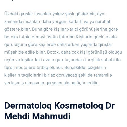
Üzdəki qırışlar insanları yalnız yaşlı göstərmir, eyni
zamanda insanları daha yorğun, kədərli və ya narahat
göstərə bilər.
Buna görə kişilər xarici görünüşlərinə görə
botoks tətbiq etməyi üstün tuturlar.
Kişilərin güclü əzələ
quruluşuna görə kişilərdə daha erkən yaşlarda qırışlar
müşahidə edilə bilər.
Botox, daha çox kişi görünüşü olduğu
üçün və kişilərdəki əzələ quruluşundakı fərqlilik səbəbi ilə
fərqli nöqtələrə tətbiq olunur.
Bu şəkildə, cizgilərin
kişilərin təqlidlərini bir az qoruyacaq şəkildə tamamilə
yerləşmiş olmasının qarşısını almaq üçün edilir.
Dermatoloq Kosmetoloq Dr
Mehdi Mahmudi