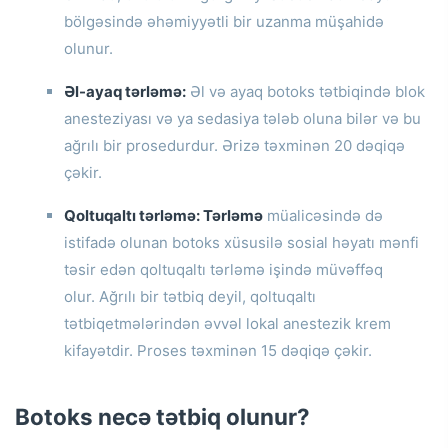
bölgəsində əhəmiyyətli bir uzanma müşahidə
olunur.
Əl-ayaq tərləmə:
Əl və ayaq botoks tətbiqində blok
anesteziyası və ya sedasiya tələb oluna bilər və bu
ağrılı bir prosedurdur.
Ərizə təxminən 20 dəqiqə
çəkir.
Qoltuqaltı tərləmə: Tərləmə
müalicəsində də
istifadə olunan botoks xüsusilə sosial həyatı mənfi
təsir edən qoltuqaltı tərləmə işində müvəffəq
olur.
Ağrılı bir tətbiq deyil, qoltuqaltı
tətbiqetmələrindən əvvəl lokal anestezik krem ​​
kifayətdir.
Proses təxminən 15 dəqiqə çəkir.
Botoks necə tətbiq olunur?