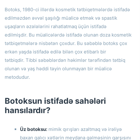
Botoks, 1980-ci illərdə kosmetik tətbiqetmələrdə istifadə
edilməzdən əvvəl şaşılığı müalicə etmək və spastik
uşaqların əzələlərini rahatlatmaq üçün istifadə
edilmişdir.
Bu müalicələrdə istifadə olunan doza kosmetik
tətbiqetmələrə nisbətən çoxdur.
Bu səbəblə botoks çox
erkən yaşda istifadə edilə bilən çox etibarlı bir
tətbiqdir.
Tibbi səbəblərdən həkimlər tərəfindən tətbiq
olunan və yaş həddi təyin olunmayan bir müalicə
metodudur.
Botoksun istifadə sahələri
hansılardır?
Üz botoksu:
mimik qırışları azaltmaq və irəliyə
baxan qalıcı xətlərin meydana gəlməsinin qarşısını