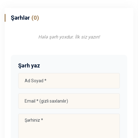
Şərhlər
(0)
Hələ şərh yoxdur. İlk siz yazın!
Şərh yaz