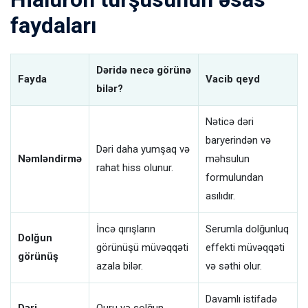
faydaları
Dəridə necə görünə
Fayda
Vacib qeyd
bilər?
Nəticə dəri
baryerindən və
Dəri daha yumşaq və
Nəmləndirmə
məhsulun
rahat hiss olunur.
formulundan
asılıdır.
İncə qırışların
Serumla dolğunluq
Dolğun
görünüşü müvəqqəti
effekti müvəqqəti
görünüş
azala bilər.
və səthi olur.
Davamlı istifadə