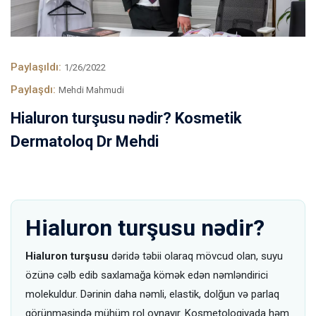
Paylaşıldı:
1/26/2022
Paylaşdı:
Mehdi Mahmudi
Hialuron turşusu nədir? Kosmetik
Dermatoloq Dr Mehdi
Hialuron turşusu nədir?
Hialuron turşusu
dəridə təbii olaraq mövcud olan, suyu
özünə cəlb edib saxlamağa kömək edən nəmləndirici
molekuldur. Dərinin daha nəmli, elastik, dolğun və parlaq
görünməsində mühüm rol oynayır. Kosmetologiyada həm