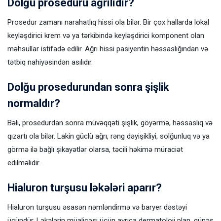
Dolğu proseduru ağrılıdır?
Prosedur zamanı narahatlıq hissi ola bilər. Bir çox hallarda lokal
keyləşdirici krem və ya tərkibində keyləşdirici komponent olan
məhsullar istifadə edilir. Ağrı hissi pasiyentin həssaslığından və
tətbiq nahiyəsindən asılıdır.
Dolğu prosedurundan sonra şişlik
normaldır?
Bəli, prosedurdan sonra müvəqqəti şişlik, göyərmə, həssaslıq və
qızartı ola bilər. Lakin güclü ağrı, rəng dəyişikliyi, solğunluq və ya
görmə ilə bağlı şikayətlər olarsa, təcili həkimə müraciət
edilməlidir.
Hialuron turşusu ləkələri aparır?
Hialuron turşusu əsasən nəmləndirmə və baryer dəstəyi
üçündür. Ləkələrin müalicəsi üçün ayrıca dermatoloji plan, günəş