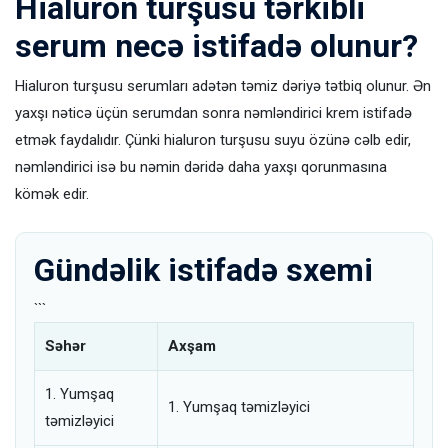
Hialuron turşusu tərkibli
serum necə istifadə olunur?
Hialuron turşusu serumları adətən təmiz dəriyə tətbiq olunur. Ən
yaxşı nəticə üçün serumdan sonra nəmləndirici krem istifadə
etmək faydalıdır. Çünki hialuron turşusu suyu özünə cəlb edir,
nəmləndirici isə bu nəmin dəridə daha yaxşı qorunmasına
kömək edir.
Gündəlik istifadə sxemi
```
Səhər
Axşam
1. Yumşaq
1. Yumşaq təmizləyici
təmizləyici