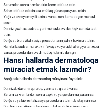
Serumdan sonra nəmləndirici krem istifadə edin.
Səhər istifadə edirsinizsə, mütləq günəş qoruyucu çəkin.
Yağlı və akneyə meyilli dəriniz varsa, non-komedogen məhsul
seçin.
Dəriniz çox həssasdırsa, yeni məhsulu əvvəlcə kiçik sahədə test
edin.
Dolğu və biorevitalizasiya prosedurlarını yalnız həkimə etdirin.
Hamiləlik, südvermə, aktiv infeksiya və ya ciddi allergiya tarixçəsi
varsa, prosedurdan əvvəl mütləq həkimlə danışın.
Hansı hallarda dermatoloqa
müraciət etmək lazımdır?
Aşağıdakı hallarda dermatoloq müayinəsi faydalıdır:
Dərinizdə davamlı quruluq, yanma və qızartı varsa
Serum və kremlərdən sonra səpki və ya qıcıqlanma yaranırsa
Dolğu və ya biorevitalizasiya proseduru etdirmək istəyirsinizsə
Dəri tipinizə uyğun məhsul seçməkdə çətinlik çəkirsinizsə