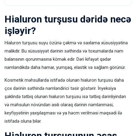
Hialuron turşusu dəridə necə
işləyir?
Hialuron turşusu suyu özünə çəkmə və saxlama xüsusiyyətinə
malikdir. Bu xüsusiyyət dərinin səthində və toxumalarda nəm
balansının qorunmasına kömək edir. Dəri kifayət qədər
nəmləndikdə daha hamar, yumşaq, elastik və sağlam görünür.
Kosmetik məhsullarda istifadə olunan hialuron turşusu daha
çox dərinin səthində nəmləndirici təsir göstərir. İnyeksiya
şəklində tətbiq olunan hialuron turşusu isə tətbiq dərinliyindən
və məhsulun növündən asılı olaraq dərinin nəmlənməsi,
keyfiyyətinin yaxşılaşması və ya həcm verilməsi məqsədi ilə
istifadə oluna bilər.
Hialuron turşusunun əsas