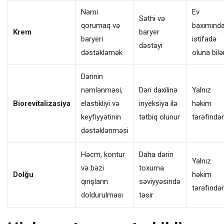
Nəmi
Ev
Səthi və
qorumaq və
baxımınd
Krem
baryer
baryeri
istifadə
dəstəyi
dəstəkləmək
oluna bilə
Dərinin
nəmlənməsi,
Dəri daxilinə
Yalnız
Biorevitalizasiya
elastikliyi və
inyeksiya ilə
həkim
keyfiyyətinin
tətbiq olunur
tərəfində
dəstəklənməsi
Həcm, kontur
Daha dərin
Yalnız
və bəzi
toxuma
Dolğu
həkim
qırışların
səviyyəsində
tərəfində
doldurulması
təsir