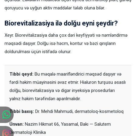
qoruyucu və uyğun aktiv maddələr tələb oluna bilər.
Biorevitalizasiya ilə dolğu eyni şeydir?
Xeyr. Biorevitalizasiya daha çox dəri keyfiyyəti və nəmləndirmə
məqsədi daşıyır. Dolğu isə həcm, kontur və bəzi qırışların
doldurulması üçün istifadə olunur.
Tibbi qeyd:
Bu məqalə maarifləndirici məqsəd daşıyır və
fərdi həkim müayinəsini əvəz etmir. Hialuron turşusu əsaslı
dolğu, biorevitalizasiya və digər inyeksiya prosedurları
yalnız həkim tərəfindən aparılmalıdır.
Tibbi baxış:
Dr. Mehdi Mahmudi, dermatoloq-kosmetoloq
Ünvan:
Nazim Hikmət 66, Yasamal, Bakı — Salutem
Dermatoloji Klinika