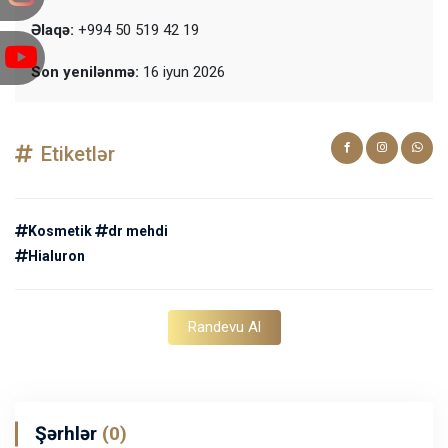
Əlaqə:
+994 50 519 42 19
Son yenilənmə:
16 iyun 2026
Etiketlər
Kosmetik
dr mehdi
Hialuron
Randevu Al
Şərhlər
(0)