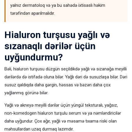
yalnız dermatoloq və ya bu sahədə ixtisaslı həkim
tərəfindən aparılmalıdır.
Hialuron turşusu yağlı və
sızanaqlı dərilər üçün
uyğundurmu?
Bəli, hialuron turşusu düzgün seçildikdə yağlı və sızanağa meyilli
dərilərdə də istifadə oluna bilər. Yağlı dəri də susuzlaşa bilər. Dəri
susuz qaldıqda daha gərgin, həssas və bəzən daha çox
yağlanmış görünə bilər.
Yağlı və akneyə meyilli dərilər üçün yüngül teksturalı, yağsız,
non-komedogen hialuron turşulu serum və ya nəmləndiricilər
daha uyğundur. Çox ağır, yağlı və məsamə tıxama riski olan
məhsullardan uzaq durmaq lazımdır.