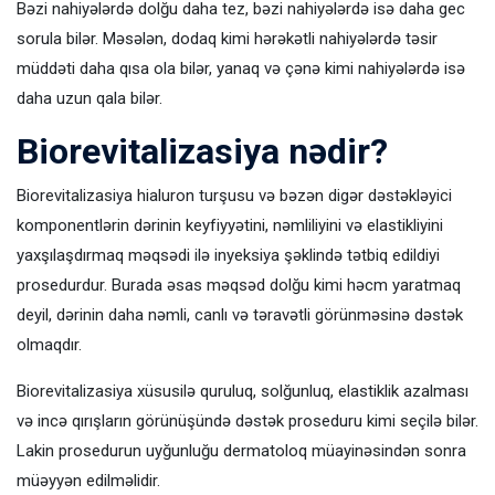
Bəzi nahiyələrdə dolğu daha tez, bəzi nahiyələrdə isə daha gec
sorula bilər. Məsələn, dodaq kimi hərəkətli nahiyələrdə təsir
müddəti daha qısa ola bilər, yanaq və çənə kimi nahiyələrdə isə
daha uzun qala bilər.
Biorevitalizasiya nədir?
Biorevitalizasiya hialuron turşusu və bəzən digər dəstəkləyici
komponentlərin dərinin keyfiyyətini, nəmliliyini və elastikliyini
yaxşılaşdırmaq məqsədi ilə inyeksiya şəklində tətbiq edildiyi
prosedurdur. Burada əsas məqsəd dolğu kimi həcm yaratmaq
deyil, dərinin daha nəmli, canlı və təravətli görünməsinə dəstək
olmaqdır.
Biorevitalizasiya xüsusilə quruluq, solğunluq, elastiklik azalması
və incə qırışların görünüşündə dəstək proseduru kimi seçilə bilər.
Lakin prosedurun uyğunluğu dermatoloq müayinəsindən sonra
müəyyən edilməlidir.