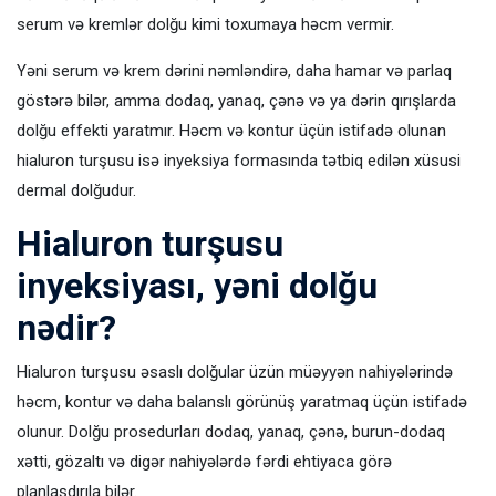
serum və kremlər dolğu kimi toxumaya həcm vermir.
Yəni serum və krem dərini nəmləndirə, daha hamar və parlaq
göstərə bilər, amma dodaq, yanaq, çənə və ya dərin qırışlarda
dolğu effekti yaratmır. Həcm və kontur üçün istifadə olunan
hialuron turşusu isə inyeksiya formasında tətbiq edilən xüsusi
dermal dolğudur.
Hialuron turşusu
inyeksiyası, yəni dolğu
nədir?
Hialuron turşusu əsaslı dolğular üzün müəyyən nahiyələrində
həcm, kontur və daha balanslı görünüş yaratmaq üçün istifadə
olunur. Dolğu prosedurları dodaq, yanaq, çənə, burun-dodaq
xətti, gözaltı və digər nahiyələrdə fərdi ehtiyaca görə
planlaşdırıla bilər.