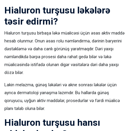
Hialuron turşusu ləkələrə
təsir edirmi?
Hialuron turşusu birbaşa ləkə müalicəsi üçün əsas aktiv maddə
hesab olunmur. Onun əsas rolu nəmləndirmə, dərinin baryerini
dəstəkləmə və daha canlı görünüş yaratmaqdır. Dəri yaxşı
nəmləndikdə bərpa prosesi daha rahat gedə bilər və ləkə
müalicəsində istifadə olunan digər vasitələrə dəri daha yaxşı
dözə bilər.
Lakin melazma, günəş ləkələri və akne sonrası ləkələr üçün
ayrıca dermatoloji yanaşma lazımdır. Bu hallarda günəş
qoruyucu, uyğun aktiv maddələr, prosedurlar və fərdi müalicə
planı tələb oluna bilər.
Hialuron turşusu hansı