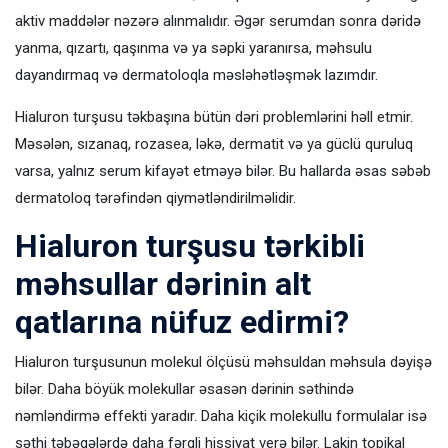
aktiv maddələr nəzərə alınmalıdır. Əgər serumdan sonra dəridə
yanma, qızartı, qaşınma və ya səpki yaranırsa, məhsulu
dayandırmaq və dermatoloqla məsləhətləşmək lazımdır.
Hialuron turşusu təkbaşına bütün dəri problemlərini həll etmir.
Məsələn, sızanaq, rozasea, ləkə, dermatit və ya güclü quruluq
varsa, yalnız serum kifayət etməyə bilər. Bu hallarda əsas səbəb
dermatoloq tərəfindən qiymətləndirilməlidir.
Hialuron turşusu tərkibli
məhsullar dərinin alt
qatlarına nüfuz edirmi?
Hialuron turşusunun molekul ölçüsü məhsuldan məhsula dəyişə
bilər. Daha böyük molekullar əsasən dərinin səthində
nəmləndirmə effekti yaradır. Daha kiçik molekullu formulalar isə
səthi təbəqələrdə daha fərqli hissiyat verə bilər. Lakin topikal