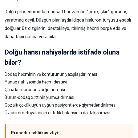
Dolğu prosedurunda məqsəd hər zaman “çox şişkin” görünüş
yaratmaq deyil. Düzgün planlaşdırıldıqda hialuron turşusu əsaslı
dolğular üz cizgilərini dəstəkləyə, itirilmiş həcmi bərpa edə və
daha təbii nəticə verə bilər.
Dolğu hansı nahiyələrdə istifadə oluna
bilər?
Dodaq həcminin və konturunun yaxşılaşdırılması
Yanaq nahiyəsində həcm dəstəyi
Çənə konturunun vurğulanması
Burun-dodaq xəttinin yumşaldılması
Gözaltı çöküklüyün uyğun pasiyentlərdə qiymətləndirilməsi
Üz asimmetriyalarının estetik balansının dəstəklənməsi
Prosedur təhlükəsizliyi: