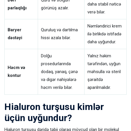
Dəri
Quru və solğun
daha stabil nəticə
parlaqlığı
görünüş azalır.
verə bilər.
Nəmləndirici krem
Baryer
Quruluq və dartılma
ilə birlikdə istifadə
dəstəyi
hissi azala bilər.
daha uyğundur.
Dolğu
Yalnız həkim
prosedurlarında
tərəfindən, uyğun
Həcm və
dodaq, yanaq, çənə
məhsulla və steril
kontur
və digər nahiyələrə
şəraitdə
həcm verilə bilər.
aparılmalıdır.
Hialuron turşusu kimlər
üçün uyğundur?
Hialuron turşusu dəridə təbii olaraq mövcud olan bir molekul