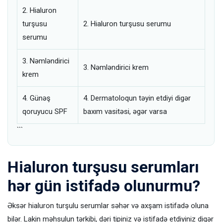
2. Hialuron
turşusu
2. Hialuron turşusu serumu
serumu
3. Nəmləndirici
3. Nəmləndirici krem
krem
4. Günəş
4. Dermatoloqun təyin etdiyi digər
qoruyucu SPF
baxım vasitəsi, əgər varsa
```
Hialuron turşusu serumları
hər gün istifadə olunurmu?
Əksər hialuron turşulu serumlar səhər və axşam istifadə oluna
bilər. Lakin məhsulun tərkibi, dəri tipiniz və istifadə etdiyiniz digər