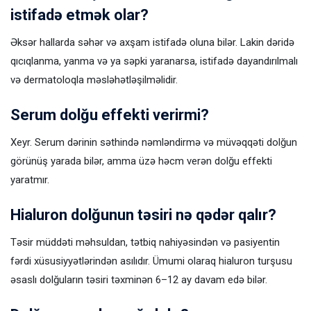
istifadə etmək olar?
Əksər hallarda səhər və axşam istifadə oluna bilər. Lakin dəridə
qıcıqlanma, yanma və ya səpki yaranarsa, istifadə dayandırılmalı
və dermatoloqla məsləhətləşilməlidir.
Serum dolğu effekti verirmi?
Xeyr. Serum dərinin səthində nəmləndirmə və müvəqqəti dolğun
görünüş yarada bilər, amma üzə həcm verən dolğu effekti
yaratmır.
Hialuron dolğunun təsiri nə qədər qalır?
Təsir müddəti məhsuldan, tətbiq nahiyəsindən və pasiyentin
fərdi xüsusiyyətlərindən asılıdır. Ümumi olaraq hialuron turşusu
əsaslı dolğuların təsiri təxminən 6–12 ay davam edə bilər.