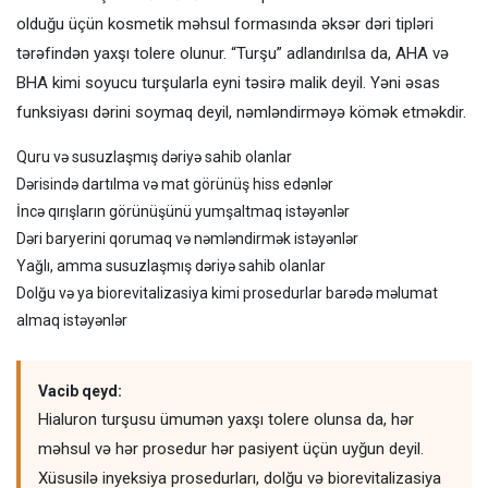
olduğu üçün kosmetik məhsul formasında əksər dəri tipləri
tərəfindən yaxşı tolere olunur. “Turşu” adlandırılsa da, AHA və
BHA kimi soyucu turşularla eyni təsirə malik deyil. Yəni əsas
funksiyası dərini soymaq deyil, nəmləndirməyə kömək etməkdir.
Quru və susuzlaşmış dəriyə sahib olanlar
Dərisində dartılma və mat görünüş hiss edənlər
İncə qırışların görünüşünü yumşaltmaq istəyənlər
Dəri baryerini qorumaq və nəmləndirmək istəyənlər
Yağlı, amma susuzlaşmış dəriyə sahib olanlar
Dolğu və ya biorevitalizasiya kimi prosedurlar barədə məlumat
almaq istəyənlər
Vacib qeyd:
Hialuron turşusu ümumən yaxşı tolere olunsa da, hər
məhsul və hər prosedur hər pasiyent üçün uyğun deyil.
Xüsusilə inyeksiya prosedurları, dolğu və biorevitalizasiya