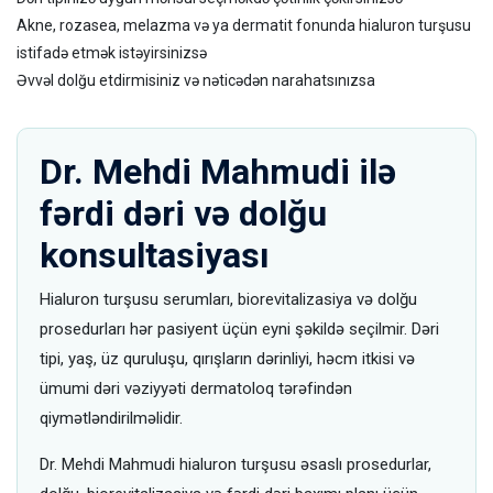
Akne, rozasea, melazma və ya dermatit fonunda hialuron turşusu
istifadə etmək istəyirsinizsə
Əvvəl dolğu etdirmisiniz və nəticədən narahatsınızsa
Dr. Mehdi Mahmudi ilə
fərdi dəri və dolğu
konsultasiyası
Hialuron turşusu serumları, biorevitalizasiya və dolğu
prosedurları hər pasiyent üçün eyni şəkildə seçilmir. Dəri
tipi, yaş, üz quruluşu, qırışların dərinliyi, həcm itkisi və
ümumi dəri vəziyyəti dermatoloq tərəfindən
qiymətləndirilməlidir.
Dr. Mehdi Mahmudi hialuron turşusu əsaslı prosedurlar,