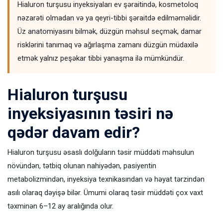
Hialuron turşusu inyeksiyaları ev şəraitində, kosmetoloq
nəzarəti olmadan və ya qeyri-tibbi şəraitdə edilməməlidir.
Üz anatomiyasını bilmək, düzgün məhsul seçmək, damar
risklərini tanımaq və ağırlaşma zamanı düzgün müdaxilə
etmək yalnız peşəkar tibbi yanaşma ilə mümkündür.
Hialuron turşusu
inyeksiyasının təsiri nə
qədər davam edir?
Hialuron turşusu əsaslı dolğuların təsir müddəti məhsulun
növündən, tətbiq olunan nahiyədən, pasiyentin
metabolizmindən, inyeksiya texnikasından və həyat tərzindən
asılı olaraq dəyişə bilər. Ümumi olaraq təsir müddəti çox vaxt
təxminən 6–12 ay aralığında olur.