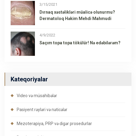
3/15/2021
Dırnaq xəstəlikləri müalicə olunurmu?
Dermatoloq Həkim Mehdi Mahmudi
4/9/2022
Saçım topa topa tökülür! Nə edəbilərəm?
Kateqoriyalar
Video və müsahibələr
Pasiyent rəyləri və nəticələr
Mezoterapiya, PRP və digər prosedurlar