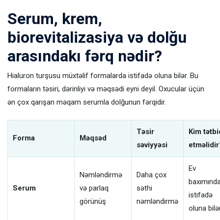
Serum, krem,
biorevitalizasiya və dolğu
arasındakı fərq nədir?
Hialuron turşusu müxtəlif formalarda istifadə oluna bilər. Bu
formaların təsiri, dərinliyi və məqsədi eyni deyil. Oxucular üçün
ən çox qarışan məqam serumla dolğunun fərqidir.
Təsir
Kim tətbi
Forma
Məqsəd
səviyyəsi
etməlidir
Ev
Nəmləndirmə
Daha çox
baxımınd
Serum
və parlaq
səthi
istifadə
görünüş
nəmləndirmə
oluna bilə