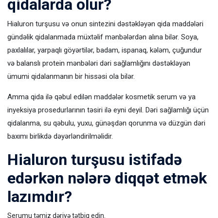
qidalarda olur?
Hialuron turşusu və onun sintezini dəstəkləyən qida maddələri
gündəlik qidalanmada müxtəlif mənbələrdən alına bilər. Soya,
paxlalılar, yarpaqlı göyərtilər, badam, ispanaq, kələm, çuğundur
və balanslı protein mənbələri dəri sağlamlığını dəstəkləyən
ümumi qidalanmanın bir hissəsi ola bilər.
Amma qida ilə qəbul edilən maddələr kosmetik serum və ya
inyeksiya prosedurlarının təsiri ilə eyni deyil. Dəri sağlamlığı üçün
qidalanma, su qəbulu, yuxu, günəşdən qorunma və düzgün dəri
baxımı birlikdə dəyərləndirilməlidir.
Hialuron turşusu istifadə
edərkən nələrə diqqət etmək
lazımdır?
Serumu təmiz dəriyə tətbiq edin.