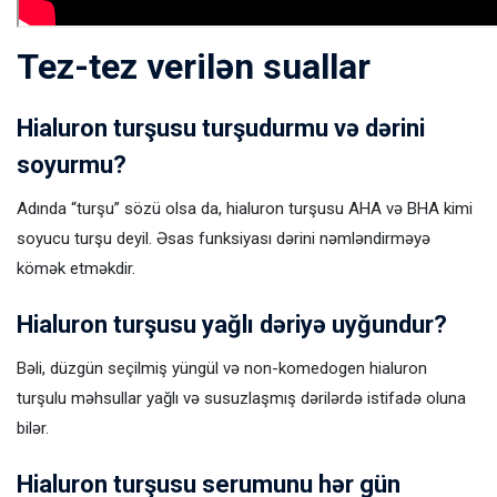
Tez-tez verilən suallar
Hialuron turşusu turşudurmu və dərini
soyurmu?
Adında “turşu” sözü olsa da, hialuron turşusu AHA və BHA kimi
soyucu turşu deyil. Əsas funksiyası dərini nəmləndirməyə
kömək etməkdir.
Hialuron turşusu yağlı dəriyə uyğundur?
Bəli, düzgün seçilmiş yüngül və non-komedogen hialuron
turşulu məhsullar yağlı və susuzlaşmış dərilərdə istifadə oluna
bilər.
Hialuron turşusu serumunu hər gün