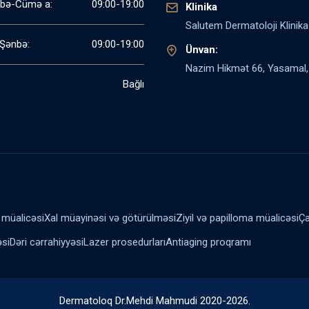
bə-Cümə a:
09:00-19:00
Klinika
Salutem Dermatoloji Klinika
Şənbə:
09:00-19:00
Ünvan:
Nazim Hikmət 66, Yasamal,
Bağlı
müalicəsi
Xal müayinəsi və götürülməsi
Ziyil və papilloma müalicəsi
Ça
əsi
Dəri cərrahiyyəsi
Lazer prosedurları
Antiaging proqramı
Dermatoloq Dr.Mehdi Mahmudi 2020-2026.