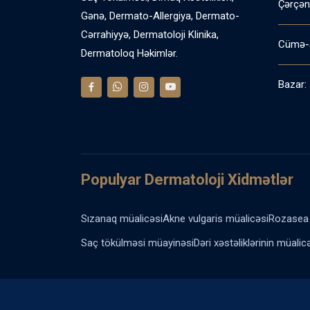
Çərçən
Gənə, Dermato-Allergiya, Dermato-
Cərrahiyyə, Dermatoloji Klinika,
Cümə-
Dermatoloq Həkimlər.
Bazar:
Populyar Dermatoloji Xidmətlər
Sızanaq müalicəsi
Akne vulgaris müalicəsi
Rozasea 
Saç tökülməsi müayinəsi
Dəri xəstəliklərinin müalic