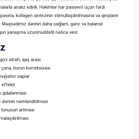
arla analiz edirik. Həkimlər hər pasiyent üçün fərdi
asına, kollagen sintezinin stimullaşdırılmasına və qırışların
. Məqsədimiz dərinin daha sağlam, gənc və balanslı
gün yanaşma uzunmüddətli nəticə verir.
iz
 göz ətrafı, qaş arası
 çənə, burun korreksiyası
imulyator saplər
 effekti
in qidalanması
ə dərinin nəmləndirilməsi
və tonusun artması
malaşdırılması