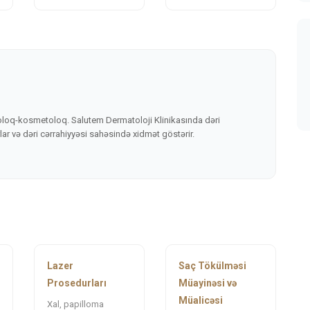
oloq-kosmetoloq. Salutem Dermatoloji Klinikasında dəri
rlar və dəri cərrahiyyəsi sahəsində xidmət göstərir.
Lazer
Saç Tökülməsi
Prosedurları
Müayinəsi və
Müalicəsi
Xal, papilloma