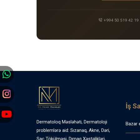
+994 50 519 42 19
İş S
Dermatoloq Məsləhəti, Dermatoloji
Bazar 
problemlərə aid: Sızanaq, Akne, Dəri,
Saç Tökülməsi, Dırnaq Xəstəlikləri,