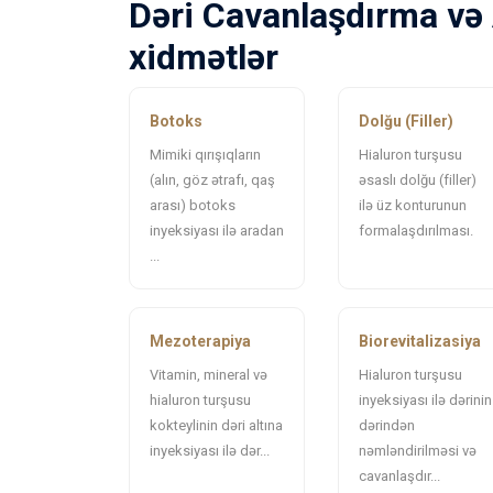
Dəri Cavanlaşdırma və
xidmətlər
Botoks
Dolğu (Filler)
Mimiki qırışıqların
Hialuron turşusu
(alın, göz ətrafı, qaş
əsaslı dolğu (filler)
arası) botoks
ilə üz konturunun
inyeksiyası ilə aradan
formalaşdırılması.
...
Mezoterapiya
Biorevitalizasiya
Vitamin, mineral və
Hialuron turşusu
hialuron turşusu
inyeksiyası ilə dərinin
kokteylinin dəri altına
dərindən
inyeksiyası ilə dər...
nəmləndirilməsi və
cavanlaşdır...