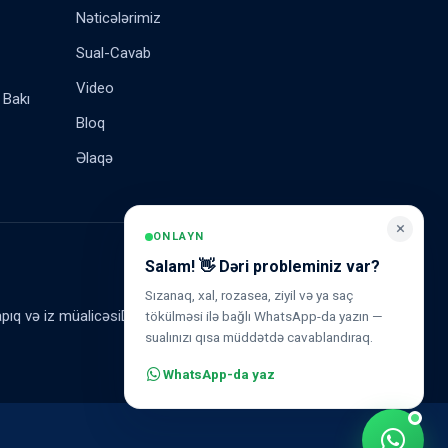
Nəticələrimiz
Sual-Cavab
Video
 Bakı
Bloq
Əlaqə
×
ONLAYN
Salam! 👋 Dəri probleminiz var?
Sızanaq, xal, rozasea, ziyil və ya saç
pıq və iz müalicəsi
Dəri ləkələrinin müalicəsi
tökülməsi ilə bağlı WhatsApp-da yazın —
sualınızı qısa müddətdə cavablandıraq.
WhatsApp-da yaz