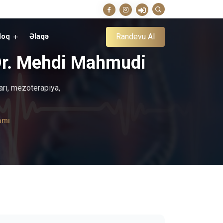
Randevu Al
loq
Əlaqə
 Dr. Mehdi Mahmudi
ları, mezoterapiya,
amı