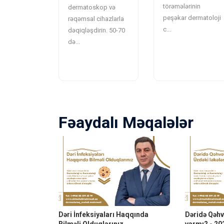
törəmələrinin
dermatoskop və
peşəkar dermatoloji
rəqəmsal cihazlarla
c...
dəqiqləşdirin. 50-70
də...
Fəaydalı Məqalələr
Dəri İnfeksiyaları Haqqında
Dəridə Qəhvə