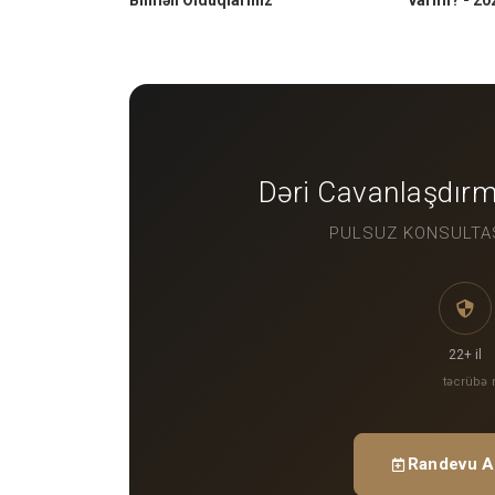
Bilməli Olduqlarınız
varmı? - 20
Dəri Cavanlaşdırm
PULSUZ KONSULTA
22+ il
təcrübə
Randevu A