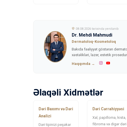
08.08.2026 tarixində yenilənib
Dr. Mehdi Mahmudi
Dermatoloq-Kosmetoloq
Bakıda fəaliyyət göstərən dermat
xəstəlikləri, lazer, estetik prosedu
Haqqımda →
Əlaqəli Xidmətlər
Dəri Baxımı və Dəri
Dəri Cərrahiyyəsi
Analizi
Xal, papilloma, kista,
fibroma və digər dəri
Dəri tipinizi peşəkar