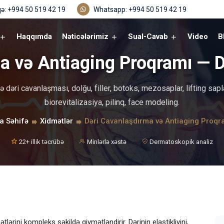
ə: +994 50 519 42 19
Whatsapp: +994 50 519 42 19
Haqqımda
Nəticələrimiz
Sual-Cavab
Video
B
a və Antiaging Proqramı —
ə dəri cavanlaşması, dolğu, filler, botoks, mezosaplar, lifting sap
biorevitalizasiya, pilinq, face modeling.
a Səhifə
Xidmətlər
Dəri Cavanlaşdırma və Antiaging Proqr
22+ illik təcrübə
Minlərlə xəstə
Dermatoskopik analiz
ərini kompleks şəkildə qiymətləndirir. Dərinin elastikliyini,