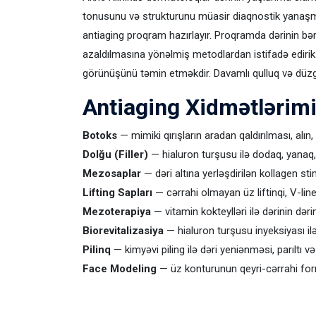
tonusunu və strukturunu müasir diaqnostik yanaşmal
antiaging proqram hazırlayır. Proqramda dərinin bərp
azaldılmasına yönəlmiş metodlardan istifadə edirik
görünüşünü təmin etməkdir. Davamlı qulluq və düz
Antiaging Xidmətlərim
Botoks
— mimiki qırışların aradan qaldırılması, alın,
Dolğu (Filler)
— hialuron turşusu ilə dodaq, yanaq,
Mezosaplar
— dəri altına yerləşdirilən kollagen st
Lifting Sapları
— cərrahi olmayan üz liftinqi, V-line
Mezoterapiya
— vitamin kokteylləri ilə dərinin dər
Biorevitalizasiya
— hialuron turşusu inyeksiyası il
Pilinq
— kimyəvi piling ilə dəri yeniənməsi, parıltı 
Face Modeling
— üz konturunun qeyri-cərrahi for