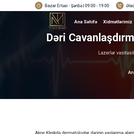
Bazar Ertəsi - Şənbə | 09:00 - 19:00
Əlaq
Ana Səhifə
Xidmətlərimiz
Dəri Cavanlaşdırm
Lazerlər vasitəsil
An
Akne Klinikdə dermatoloqlar dərinin yaşlanma əlamətl