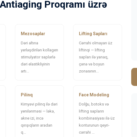
 Antiaging Proqramı üzrə
Mezosaplar
Lifting Sapları
Dəri altına
Cərrahi olmayan üz
yerləşdirilən kollagen
liftinqi — lifting
stimulyator saplərlə
sapları ilə yanaq,
dəri elastikliyinin
çənə və boyun
artı...
zonasının...
Pilinq
Face Modeling
Kimyəvi pilinq ilə dəri
Dolğu, botoks və
yenilənməsi — ləkə,
lifting sapların
akne izi, incə
kombinasiyası ilə üz
qırışıqların aradan
konturunun qeyri-
q...
cərrahi ...