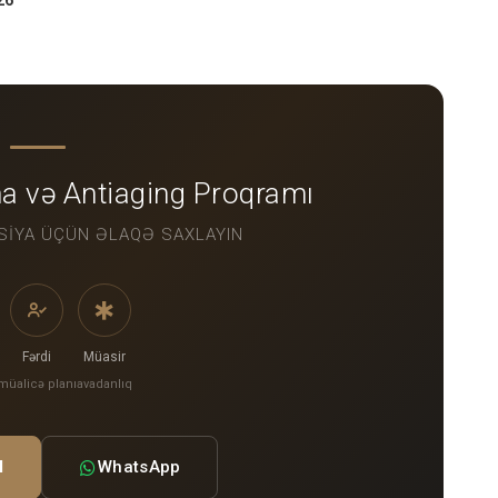
26
a və Antiaging Proqramı
SIYA ÜÇÜN ƏLAQƏ SAXLAYIN
Fərdi
Müasir
müalicə planı
avadanlıq
l
WhatsApp