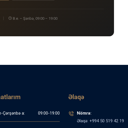
|
B.e. – Şənbə, 09:00 – 19:00
aatlarım
Əlaqə
e-Çərşənbə a:
09:00-19:00
Nömrə:
Əlaqə: +994 50 519 42 19