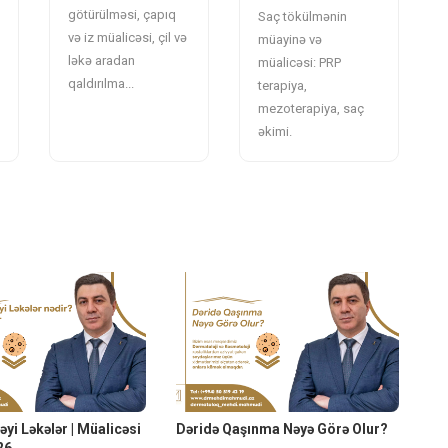
götürülməsi, çapıq
Saç tökülmənin
və iz müalicəsi, çil və
müayinə və
ləkə aradan
müalicəsi: PRP
qaldırılma...
terapiya,
mezoterapiya, saç
əkimi.
yi Ləkələr | Müalicəsi
Dəridə Qaşınma Nəyə Görə Olur?