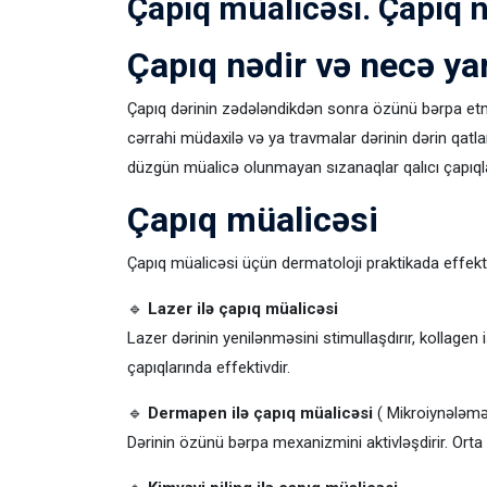
Çapıq müalicəsi. Çapıq 
Çapıq nədir və necə ya
Çapıq dərinin zədələndikdən sonra özünü bərpa etmə 
cərrahi müdaxilə və ya travmalar dərinin dərin qatla
düzgün müalicə olunmayan sızanaqlar qalıcı çapıql
Çapıq müalicəsi
Çapıq müalicəsi üçün dermatoloji praktikada effekti
🔹
Lazer ilə çapıq müalicəsi
Lazer dərinin yenilənməsini stimullaşdırır, kollagen is
çapıqlarında effektivdir.
🔹
Dermapen ilə çapıq müalicəsi
( Mikroiynələmə
Dərinin özünü bərpa mexanizmini aktivləşdirir. Orta 