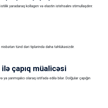
stilik yaradaraq kollagen və elastin istehsalını stimullaşdırır.
 nisbətən tünd dəri tiplərində daha təhlükəsizdir.
) ilə çapıq müalicəsi
 ya yarımqalıcı olaraq istifadə edilə bilər. Dolğular çapığın