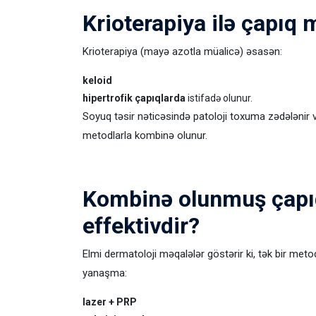
Krioterapiya ilə çapıq 
Krioterapiya (mayə azotla müalicə) əsasən:
keloid
hipertrofik çapıqlarda
istifadə olunur.
Soyuq təsir nəticəsində patoloji toxuma zədələnir və 
metodlarla kombinə olunur.
Kombinə olunmuş çapıq
effektivdir?
Elmi dermatoloji məqalələr göstərir ki, tək bir met
yanaşma:
lazer + PRP