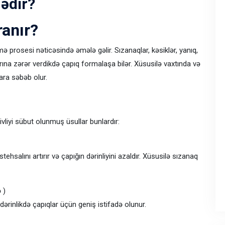
nədir?
ranır?
prosesi nəticəsində əmələ gəlir. Sızanaqlar, kəsiklər, yanıq,
rına zərər verdikdə çapıq formalaşa bilər. Xüsusilə vaxtında və
ara səbəb olur.
vliyi sübut olunmuş üsullar bunlardır:
tehsalını artırır və çapığın dərinliyini azaldır. Xüsusilə sızanaq
 )
dərinlikdə çapıqlar üçün geniş istifadə olunur.