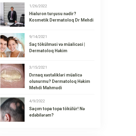
1/26/2022
Hialuron turşusu nədir?
Kosmetik Dermatoloq Dr Mehdi
9/14/2021
Saç tökülməsi və müalicəsi |
Dermatoloq Həkim
3/15/2021
Dırnaq xəstəlikləri müalicə
olunurmu? Dermatoloq Həkim
Mehdi Mahmudi
4/9/2022
Saçım topa topa tökülür! Nə
edəbilərəm?