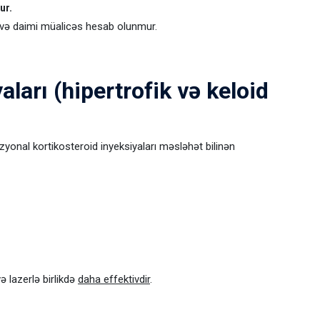
ur.
 və daimi müalicəs hesab olunmur.
aları (hipertrofik və keloid
ezyonal kortikosteroid inyeksiyaları məsləhət bilinən
ə lazerlə birlikdə
daha effektivdir
.