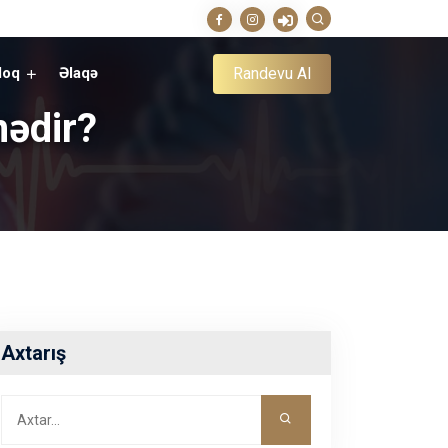
Randevu Al
loq
Əlaqə
nədir?
Axtarış