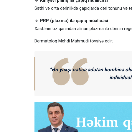
🔹
Kimyəvi pilinq ilə çapıq müalicəsi
Səthi və orta dərinlikdə çapıqlarda dəri tonunu və tek
🔹
PRP (plazma) ilə çapıq müalicəsi
Xəstənin öz qanından alınan plazma ilə dərinin regen
Dermatoloq Mehdi Mahmudi tövsiyə edir:
“Ən yaxşı nəticə adətən kombinə olun
individual