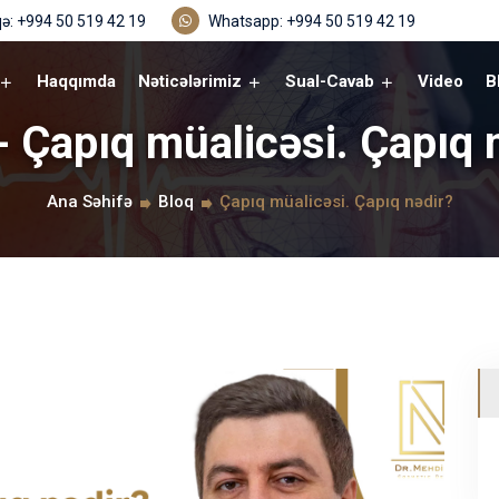
ə: +994 50 519 42 19
Whatsapp: +994 50 519 42 19
Haqqımda
Nəticələrimiz
Sual-Cavab
Video
B
- Çapıq müalicəsi. Çapıq 
Ana Səhifə
Bloq
Çapıq müalicəsi. Çapıq nədir?