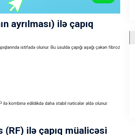
n ayrılması) ilə çapıq
ıqlarında istifadə olunur. Bu üsulda çapığı aşağı çəkən fibroz
P ilə kombinə edildikdə daha stabil nəticələr əldə olunur.
 (RF) ilə çapıq müalicəsi