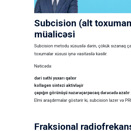
Subcision (alt toxumanı
müalicəsi
Subcision metodu xüsusilə dərin, çökük sızanaq çap
toxumalar xüsusi iynə vasitəsilə kəsilir.
Nəticədə:
dəri səthi yuxarı qalxır
kollagen sintezi aktivləşir
çapığın görünüşü nəzərəçarpacaq dərəcədə azalır
Elmi araşdırmalar göstərir ki, subcision lazer və PR
Fraksional radiofrekans