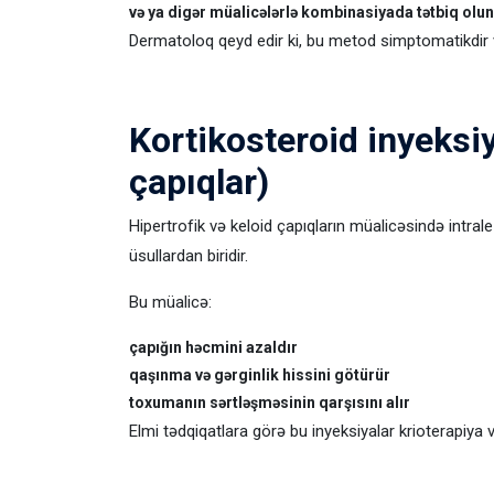
və ya digər müalicələrlə kombinasiyada tətbiq olun
Dermatoloq qeyd edir ki, bu metod simptomatikdir
Kortikosteroid inyeksiy
çapıqlar)
Hipertrofik və keloid çapıqların müalicəsində intral
üsullardan biridir.
Bu müalicə:
çapığın həcmini azaldır
qaşınma və gərginlik hissini götürür
toxumanın sərtləşməsinin qarşısını alır
Elmi tədqiqatlara görə bu inyeksiyalar krioterapiya v