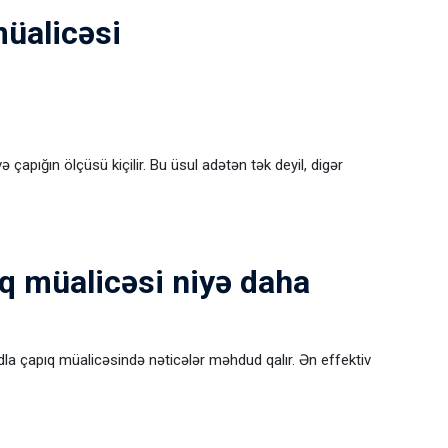
müalicəsi
çapığın ölçüsü kiçilir. Bu üsul adətən tək deyil, digər
 müalicəsi niyə daha
odla çapıq müalicəsində nəticələr məhdud qalır. Ən effektiv