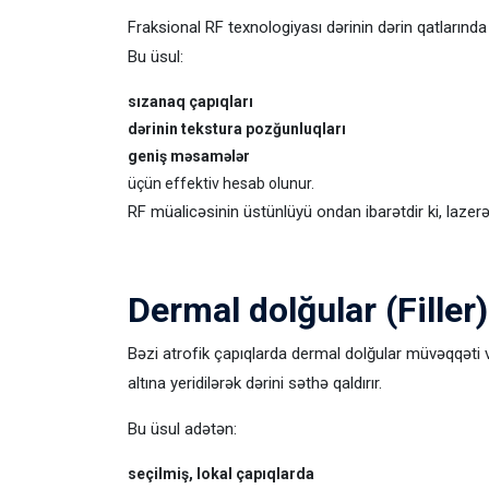
Fraksional RF texnologiyası dərinin dərin qatlarında i
Bu üsul:
sızanaq çapıqları
dərinin tekstura pozğunluqları
geniş məsamələr
üçün effektiv hesab olunur.
RF müalicəsinin üstünlüyü ondan ibarətdir ki, lazerə
Dermal dolğular (Filler
Bəzi atrofik çapıqlarda dermal dolğular müvəqqəti və
altına yeridilərək dərini səthə qaldırır.
Bu üsul adətən:
seçilmiş, lokal çapıqlarda