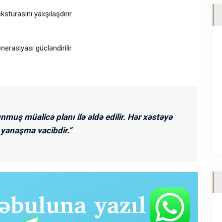
sturasını yaxşılaşdırır.
erasiyası gücləndirilir.
muş müalicə planı ilə əldə edilir. Hər xəstəyə
 yanaşma vacibdir.”