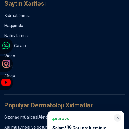
Saytın Xəritəsi
Xidmətlərimiz
Haqqımda
Nəticələrimiz
Sual-Cavab
Video
Bloq
Əlaqə
Populyar Dermatoloji Xidmətlər
Sızanaq müalicəsi
Akne vulgaris müalicəsi
Rozasea müalicəsi
×
ONLAYN
Xal müayinəsi və götürülməsi
Ziyil və papilloma müalicəsi
Salam! 👋 Dəri probleminiz