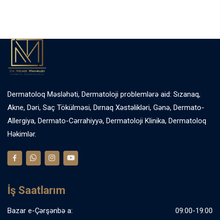
Dermatoloq Məsləhəti, Dermatoloji problemlərə aid: Sızanaq,
Akne, Dəri, Saç Tökülməsi, Dırnaq Xəstəlikləri, Gənə, Dermato-
Allergiya, Dermato-Cərrahiyyə, Dermatoloji Klinika, Dermatoloq
Həkimlər.
İş Saatlarım
Bazar e-Çərşənbə a:
09:00-19:00