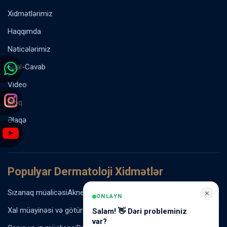
Xidmətlərimiz
Haqqımda
Nəticələrimiz
Sual-Cavab
Video
Bloq
Əlaqə
Populyar Dermatoloji Xidmətlər
Sızanaq müalicəsi
Akne vulgaris müalicəsi
Rozasea müalicəsi
×
ONLAYN
Xal müayinəsi və götürülməsi
Ziyil və papilloma müalicəsi
Salam! 👋 Dəri probleminiz
var?