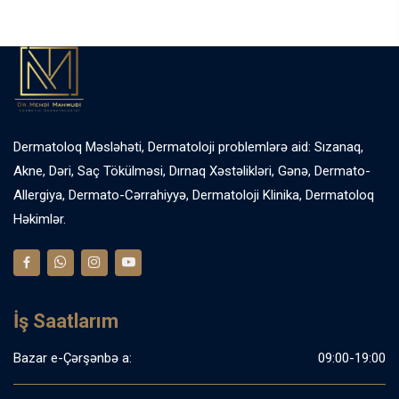
Dermatoloq Məsləhəti, Dermatoloji problemlərə aid: Sızanaq,
Akne, Dəri, Saç Tökülməsi, Dırnaq Xəstəlikləri, Gənə, Dermato-
Allergiya, Dermato-Cərrahiyyə, Dermatoloji Klinika, Dermatoloq
Həkimlər.
İş Saatlarım
Bazar e-Çərşənbə a:
09:00-19:00