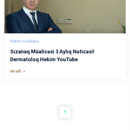
Həkim və klinika
Sızanaq Müalicəsi 3 Aylıq Nəticəsi!
Dermatoloq Hekim YouTube
Ətraflı
1