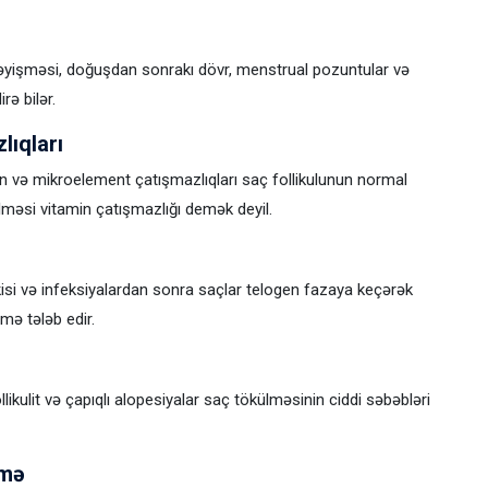
dəyişməsi, doğuşdan sonrakı dövr, menstrual pozuntular və
rə bilər.
lıqları
n və mikroelement çatışmazlıqları saç follikulunun normal
lməsi vitamin çatışmazlığı demək deyil.
itkisi və infeksiyalardan sonra saçlar telogen fazaya keçərək
mə tələb edir.
llikulit və çapıqlı alopesiyalar saç tökülməsinin ciddi səbəbləri
nmə