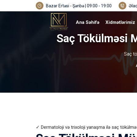
Bazar Ertəsi - Şənbə | 09:00 - 19:00
Əlaq
Ana Səhifə
Xidmətlərimiz
Saç Tökülməsi M
Saç tö
✓ Dermatoloji və trixoloji yanaşma ilə saç tökülmə