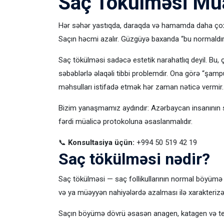
Saç Tökülməsi Müa
Hər səhər yastıqda, daraqda və hamamda daha çox sa
Saçın həcmi azalır. Güzgüyə baxanda “bu normaldır, 
Saç tökülməsi sadəcə estetik narahatlıq deyil. Bu, ç
səbəblərlə əlaqəli tibbi problemdir. Ona görə “şam
məhsulları istifadə etmək hər zaman nəticə vermir.
Bizim yanaşmamız aydındır: Azərbaycan insanının s
fərdi müalicə protokoluna əsaslanmalıdır.
📞
Konsultasiya üçün:
+994 50 519 42 19
Saç tökülməsi nədir?
Saç tökülməsi — saç follikullarının normal böyümə
və ya müəyyən nahiyələrdə azalması ilə xarakterizə o
Saçın böyümə dövrü əsasən anagen, katagen və tel