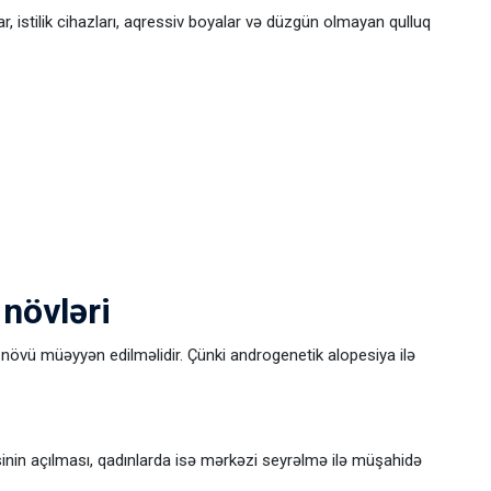
r, istilik cihazları, aqressiv boyalar və düzgün olmayan qulluq
növləri
növü müəyyən edilməlidir. Çünki androgenetik alopesiya ilə
əsinin açılması, qadınlarda isə mərkəzi seyrəlmə ilə müşahidə