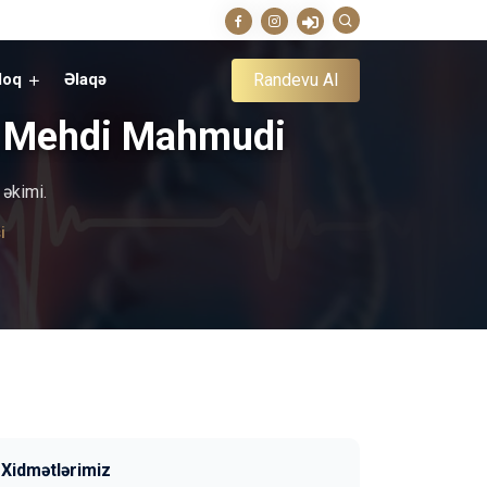
Randevu Al
loq
Əlaqə
r. Mehdi Mahmudi
 əkimi.
i
Xidmətlərimiz