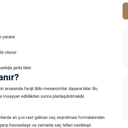
 yaranır.
də olunur.
slıqla gedə bilər.
anır?
in arxasında fərqli tibbi mexanizmlər dayana bilər. Bu
müəyyən edildikdən sonra planlaşdırılmalıdır.
nlarda ən çox rast gəlinən saç seyrəlməsi formalarından
 qarşı həssaslaşır və zamanla saç telləri nazikləşir.