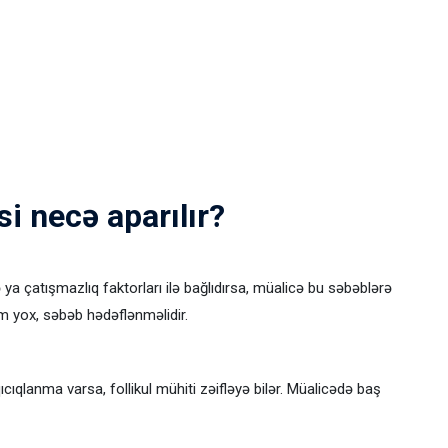
i necə aparılır?
ya çatışmazlıq faktorları ilə bağlıdırsa, müalicə bu səbəblərə
m yox, səbəb hədəflənməlidir.
cıqlanma varsa, follikul mühiti zəifləyə bilər. Müalicədə baş