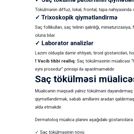
Tökülmənin diffuz, lokal, frontal, təpə nahiyəsind
✓ Trixoskopik qiymətləndirmə
Saç follikulları, saç telinin qalınlığı, miniaturizasiya,
oluna bilər.
✓ Laborator analizlər
Lazım olduqda dəmir ehtiyatı, tiroid göstəriciləri, hor
❗
Vacib tibbi reallıq:
Saç tökülməsinin müalicəsi “
eyni prosedur” prinsipi ilə aparılmamalıdır.
Saç tökülməsi müalicə
Müalicənin məqsədi yalnız tökülməni dayandırmaq de
qiymətləndirmək, səbəb amillərini aradan qaldırm
əldə etməkdir.
Dermatoloq müalicə planını aşağıdakı göstəricilərə
✓ Saç tökülməsinin növü