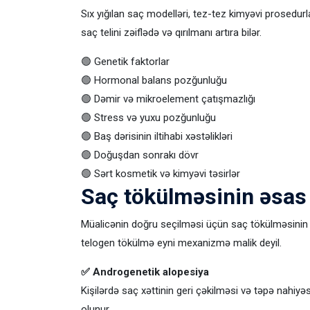
Sıx yığılan saç modelləri, tez-tez kimyəvi prosedurla
saç telini zəiflədə və qırılmanı artıra bilər.
🟢 Genetik faktorlar
🟢 Hormonal balans pozğunluğu
🟢 Dəmir və mikroelement çatışmazlığı
🟢 Stress və yuxu pozğunluğu
🟢 Baş dərisinin iltihabi xəstəlikləri
🟢 Doğuşdan sonrakı dövr
🟢 Sərt kosmetik və kimyəvi təsirlər
Saç tökülməsinin əsas 
Müalicənin doğru seçilməsi üçün saç tökülməsinin 
telogen tökülmə eyni mexanizmə malik deyil.
✅ Androgenetik alopesiya
Kişilərdə saç xəttinin geri çəkilməsi və təpə nahiy
olunur.