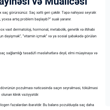
yinəsi və Müalicəsi
ç görürsünüz. Saç xətti geri çəkilir. Təpə nahiyəsi seyrəlir.
yoxsa artıq problem başlayıb?” sualı yaranır.
ox vaxt dermatoloji, hormonal, metabolik, genetik və iltihabi
pun dəyişmək”, “vitamin içmək” və ya sosial şəbəkədə görülən
aç sağlamlığı təsadüfi məsləhətlərə deyil, elmi müayinəyə və
 dövrünün pozulması nəticəsində saçın seyrəlməsi, tökülməsi
lunan klinik vəziyyətdir.
ogen fazalardan ibarətdir. Bu balans pozulduqda saç daha