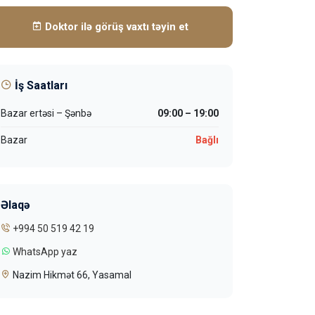
Doktor ilə görüş vaxtı təyin et
İş Saatları
Bazar ertəsi – Şənbə
09:00 – 19:00
Bazar
Bağlı
Əlaqə
+994 50 519 42 19
WhatsApp yaz
Nazim Hikmət 66, Yasamal