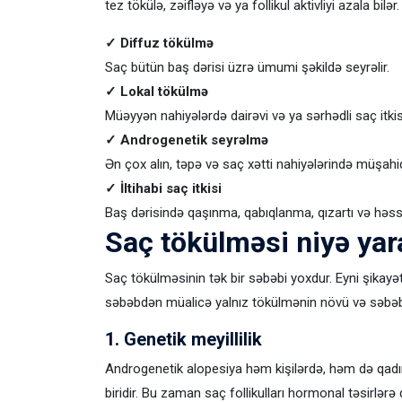
tez tökülə, zəifləyə və ya follikul aktivliyi azala bilər.
✓ Diffuz tökülmə
Saç bütün baş dərisi üzrə ümumi şəkildə seyrəlir.
✓ Lokal tökülmə
Müəyyən nahiyələrdə dairəvi və ya sərhədli saç itkisi
✓ Androgenetik seyrəlmə
Ən çox alın, təpə və saç xətti nahiyələrində müşahi
✓ İltihabi saç itkisi
Baş dərisində qaşınma, qabıqlanma, qızartı və həssa
Saç tökülməsi niyə yar
Saç tökülməsinin tək bir səbəbi yoxdur. Eyni şikayət
səbəbdən müalicə yalnız tökülmənin növü və səbəbi 
1. Genetik meyillilik
Androgenetik alopesiya həm kişilərdə, həm də qadı
biridir. Bu zaman saç follikulları hormonal təsirlərə