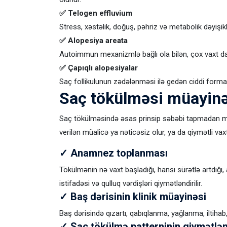
✅ Telogen effluvium
Stress, xəstəlik, doğuş, pəhriz və metabolik dəyişi
✅ Alopesiya areata
Autoimmun mexanizmlə bağlı ola bilən, çox vaxt dair
✅ Çapıqlı alopesiyalar
Saç follikulunun zədələnməsi ilə gedən ciddi formad
Saç tökülməsi müayinəs
Saç tökülməsində əsas prinsip səbəbi tapmadan 
verilən müalicə ya nəticəsiz olur, ya da qiymətli vaxt it
✓ Anamnez toplanması
Tökülmənin nə vaxt başladığı, hansı sürətlə artdığı, 
istifadəsi və qulluq vərdişləri qiymətləndirilir.
✓ Baş dərisinin klinik müayinəsi
Baş dərisində qızartı, qabıqlanma, yağlanma, iltihab, fo
✓ Saç tökülmə patterninin qiymətlən