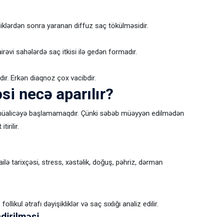
kliklərdən sonra yaranan diffuz saç tökülməsidir.
əvi sahələrdə saç itkisi ilə gedən formadır.
ır. Erkən diaqnoz çox vacibdir.
i necə aparılır?
müalicəyə başlamamaqdır. Çünki səbəb müəyyən edilmədən
irilir.
ailə tarixçəsi, stress, xəstəlik, doğuş, pəhriz, dərman
llikul ətrafı dəyişikliklər və saç sıxlığı analiz edilir.
dirilməsi