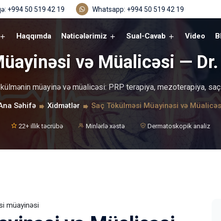
ə: +994 50 519 42 19
Whatsapp: +994 50 519 42 19
Haqqımda
Nəticələrimiz
Sual-Cavab
Video
B
üayinəsi və Müalicəsi — D
külmənin müayinə və müalicəsi: PRP terapiya, mezoterapiya, saç
Ana Səhifə
Xidmətlər
Saç Tökülməsi Müayinəsi və Müalicəs
22+ illik təcrübə
Minlərlə xəstə
Dermatoskopik analiz
si müayinəsi