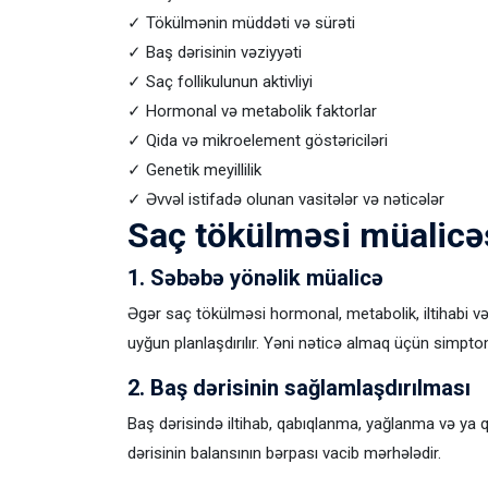
✓ Tökülmənin müddəti və sürəti
✓ Baş dərisinin vəziyyəti
✓ Saç follikulunun aktivliyi
✓ Hormonal və metabolik faktorlar
✓ Qida və mikroelement göstəriciləri
✓ Genetik meyillilik
✓ Əvvəl istifadə olunan vasitələr və nəticələr
Saç tökülməsi müalicəs
1. Səbəbə yönəlik müalicə
Əgər saç tökülməsi hormonal, metabolik, iltihabi və 
uyğun planlaşdırılır. Yəni nəticə almaq üçün simpto
2. Baş dərisinin sağlamlaşdırılması
Baş dərisində iltihab, qabıqlanma, yağlanma və ya qı
dərisinin balansının bərpası vacib mərhələdir.