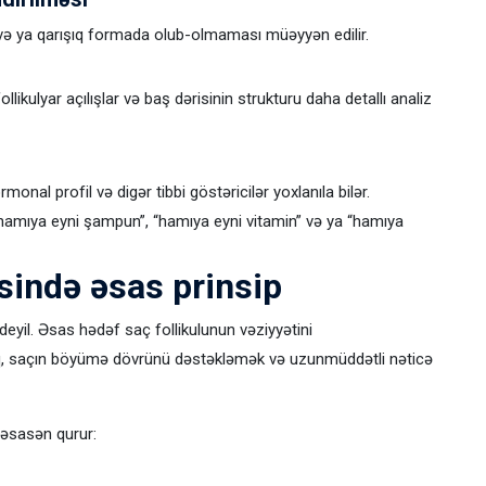
ə və ya qarışıq formada olub-olmaması müəyyən edilir.
 follikulyar açılışlar və baş dərisinin strukturu daha detallı analiz
monal profil və digər tibbi göstəricilər yoxlanıla bilər.
hamıya eyni şampun”, “hamıya eyni vitamin” və ya “hamıya
sində əsas prinsip
yil. Əsas hədəf saç follikulunun vəziyyətini
aq, saçın böyümə dövrünü dəstəkləmək və uzunmüddətli nəticə
 əsasən qurur: