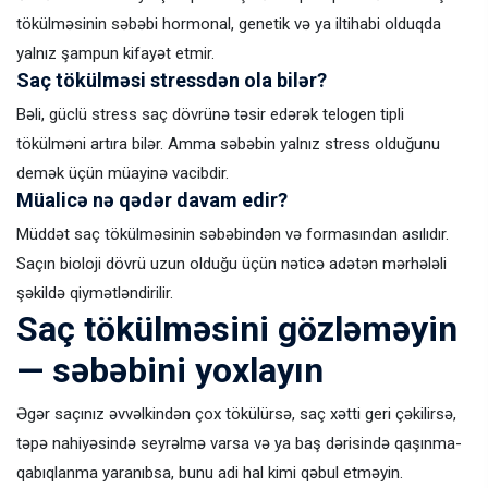
tökülməsinin səbəbi hormonal, genetik və ya iltihabi olduqda
yalnız şampun kifayət etmir.
Saç tökülməsi stressdən ola bilər?
Bəli, güclü stress saç dövrünə təsir edərək telogen tipli
tökülməni artıra bilər. Amma səbəbin yalnız stress olduğunu
demək üçün müayinə vacibdir.
Müalicə nə qədər davam edir?
Müddət saç tökülməsinin səbəbindən və formasından asılıdır.
Saçın bioloji dövrü uzun olduğu üçün nəticə adətən mərhələli
şəkildə qiymətləndirilir.
Saç tökülməsini gözləməyin
— səbəbini yoxlayın
Əgər saçınız əvvəlkindən çox tökülürsə, saç xətti geri çəkilirsə,
təpə nahiyəsində seyrəlmə varsa və ya baş dərisində qaşınma-
qabıqlanma yaranıbsa, bunu adi hal kimi qəbul etməyin.