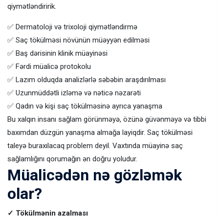
qiymətləndiririk.
✅ Dermatoloji və trixoloji qiymətləndirmə
✅ Saç tökülməsi növünün müəyyən edilməsi
✅ Baş dərisinin klinik müayinəsi
✅ Fərdi müalicə protokolu
✅ Lazım olduqda analizlərlə səbəbin araşdırılması
✅ Uzunmüddətli izləmə və nəticə nəzarəti
✅ Qadın və kişi saç tökülməsinə ayrıca yanaşma
Bu xalqın insanı sağlam görünməyə, özünə güvənməyə və tibbi
baxımdan düzgün yanaşma almağa layiqdir. Saç tökülməsi
taleyə buraxılacaq problem deyil. Vaxtında müayinə saç
sağlamlığını qorumağın ən doğru yoludur.
Müalicədən nə gözləmək
olar?
✓ Tökülmənin azalması