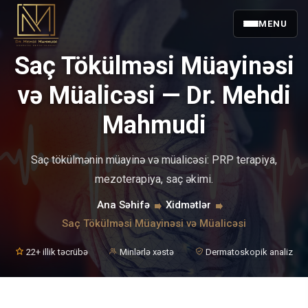
MENU
Saç Tökülməsi Müayinəsi
və Müalicəsi — Dr. Mehdi
Mahmudi
Saç tökülmənin müayinə və müalicəsi: PRP terapiya,
mezoterapiya, saç əkimi.
Ana Səhifə
Xidmətlər
Saç Tökülməsi Müayinəsi və Müalicəsi
22+ illik təcrübə
Minlərlə xəstə
Dermatoskopik analiz