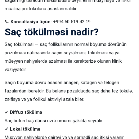
sağlamlığı təsadüfi məsləhətlərə deyil, elmi müayinəyə və fərdi
müalicə protokoluna əsaslanmalıdır.
📞
Konsultasiya üçün:
+994 50 519 42 19
Saç tökülməsi nədir?
Saç tökülməsi — saç follikullarının normal böyümə dövrünün
pozulması nəticəsində saçın seyrəlməsi, tökülməsi və ya
müəyyən nahiyələrdə azalması ilə xarakterizə olunan klinik
vəziyyətdir.
Saçın böyümə dövrü əsasən anagen, katagen və telogen
fazalardan ibarətdir. Bu balans pozulduqda saç daha tez tökülə,
zəifləyə və ya follikul aktivliyi azala bilər.
✓ Diffuz tökülmə
Saç bütün baş dərisi üzrə ümumi şəkildə seyrəlir.
✓ Lokal tökülmə
Müəyyən nahiyələrdə dairəvi və ya sərhədli saç itkisi yaranır.