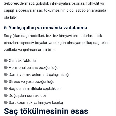
Seboreik dermatit, göbələk infeksiyaları, psoriaz, follikulit və
çapıqlı alopesiyalar saç tökülməsinin ciddi səbəbləri arasında
ola bilər.
6. Yanlış qulluq və mexaniki zədələnmə
Sıx yığılan saç modelləri, tez-tez kimyəvi prosedurlar, istilik
cihazları, aqressiv boyalar və düzgün olmayan qulluq saç telini
zəiflədə və qırılmanı artıra bilər.
🟢 Genetik faktorlar
🟢 Hormonal balans pozğunluğu
🟢 Dəmir və mikroelement çatışmazlığı
🟢 Stress və yuxu pozğunluğu
🟢 Baş dərisinin iltihabi xəstəlikləri
🟢 Doğuşdan sonrakı dövr
🟢 Sərt kosmetik və kimyəvi təsirlər
Saç tökülməsinin əsas