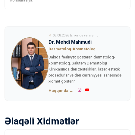
konsultasiya.
08.08.2026 tarixində yenilənib
Dr. Mehdi Mahmudi
Dermatoloq-Kosmetoloq
Bakıda fəaliyyət göstərən dermatoloq-
kosmetoloq. Salutem Dermatoloji
Klinikasında dəri xəstəlikləri, lazer, estetik
prosedurlar və dəri cərrahiyyəsi sahəsində
xidmət göstərir.
Haqqımda →
Əlaqəli Xidmətlər