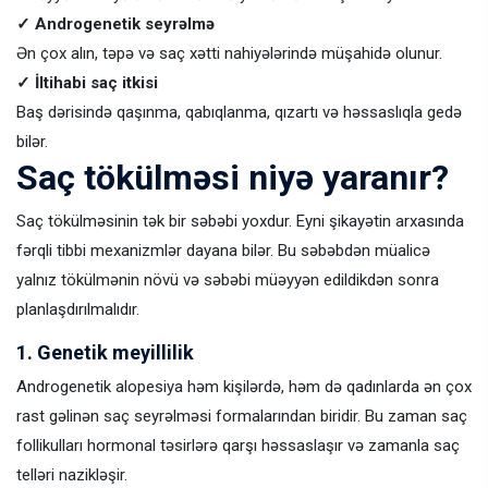
✓ Androgenetik seyrəlmə
Ən çox alın, təpə və saç xətti nahiyələrində müşahidə olunur.
✓ İltihabi saç itkisi
Baş dərisində qaşınma, qabıqlanma, qızartı və həssaslıqla gedə
bilər.
Saç tökülməsi niyə yaranır?
Saç tökülməsinin tək bir səbəbi yoxdur. Eyni şikayətin arxasında
fərqli tibbi mexanizmlər dayana bilər. Bu səbəbdən müalicə
yalnız tökülmənin növü və səbəbi müəyyən edildikdən sonra
planlaşdırılmalıdır.
1. Genetik meyillilik
Androgenetik alopesiya həm kişilərdə, həm də qadınlarda ən çox
rast gəlinən saç seyrəlməsi formalarından biridir. Bu zaman saç
follikulları hormonal təsirlərə qarşı həssaslaşır və zamanla saç
telləri nazikləşir.