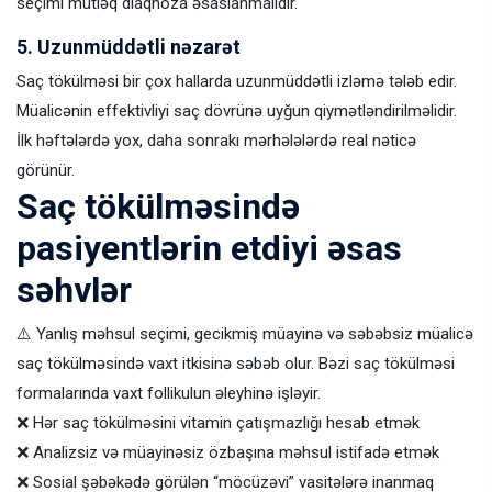
seçimi mütləq diaqnoza əsaslanmalıdır.
5. Uzunmüddətli nəzarət
Saç tökülməsi bir çox hallarda uzunmüddətli izləmə tələb edir.
Müalicənin effektivliyi saç dövrünə uyğun qiymətləndirilməlidir.
İlk həftələrdə yox, daha sonrakı mərhələlərdə real nəticə
görünür.
Saç tökülməsində
pasiyentlərin etdiyi əsas
səhvlər
⚠️ Yanlış məhsul seçimi, gecikmiş müayinə və səbəbsiz müalicə
saç tökülməsində vaxt itkisinə səbəb olur. Bəzi saç tökülməsi
formalarında vaxt follikulun əleyhinə işləyir.
❌ Hər saç tökülməsini vitamin çatışmazlığı hesab etmək
❌ Analizsiz və müayinəsiz özbaşına məhsul istifadə etmək
❌ Sosial şəbəkədə görülən “möcüzəvi” vasitələrə inanmaq