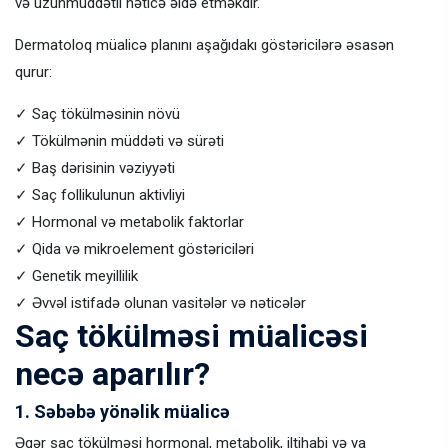
və uzunmüddətli nəticə əldə etməkdir.
Dermatoloq müalicə planını aşağıdakı göstəricilərə əsasən
qurur:
✓ Saç tökülməsinin növü
✓ Tökülmənin müddəti və sürəti
✓ Baş dərisinin vəziyyəti
✓ Saç follikulunun aktivliyi
✓ Hormonal və metabolik faktorlar
✓ Qida və mikroelement göstəriciləri
✓ Genetik meyillilik
✓ Əvvəl istifadə olunan vasitələr və nəticələr
Saç tökülməsi müalicəsi
necə aparılır?
1. Səbəbə yönəlik müalicə
Əgər saç tökülməsi hormonal, metabolik, iltihabi və ya