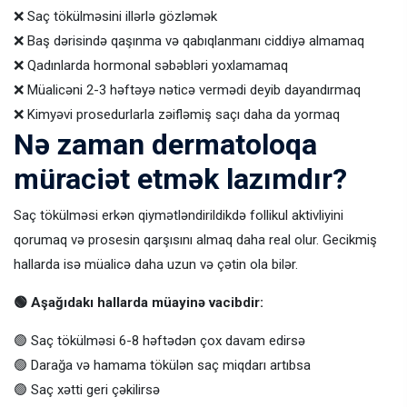
❌ Saç tökülməsini illərlə gözləmək
❌ Baş dərisində qaşınma və qabıqlanmanı ciddiyə almamaq
❌ Qadınlarda hormonal səbəbləri yoxlamamaq
❌ Müalicəni 2-3 həftəyə nəticə vermədi deyib dayandırmaq
❌ Kimyəvi prosedurlarla zəifləmiş saçı daha da yormaq
Nə zaman dermatoloqa
müraciət etmək lazımdır?
Saç tökülməsi erkən qiymətləndirildikdə follikul aktivliyini
qorumaq və prosesin qarşısını almaq daha real olur. Gecikmiş
hallarda isə müalicə daha uzun və çətin ola bilər.
🟢 Aşağıdakı hallarda müayinə vacibdir:
🟢 Saç tökülməsi 6-8 həftədən çox davam edirsə
🟢 Darağa və hamama tökülən saç miqdarı artıbsa
🟢 Saç xətti geri çəkilirsə