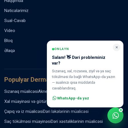
Haqqımda
Nəticələrimiz
Sual-Cavab
Video
Bloq
×
ONLAYN
Əlaqə
Salam! 👋 Dəri probleminiz
var?
Sızanaq, xal, rozasea, ziyil və ya saç
tökülməsi ilə bağlı WhatsApp-da yazın
Populyar Dermatoloji Xidmətlər
— sualınızı qısa müddətdə
cavablandıraq.
Sızanaq müalicəsi
Akne vulgaris müalicəsi
Rozasea müalicəsi
WhatsApp-da yaz
Xal müayinəsi və götürülməsi
Ziyil və papilloma müalicəsi
Çapıq və iz müalicəsi
Dəri ləkələrinin müalicəsi
Saç tökülməsi müayinəsi
Dəri xəstəliklərinin müalicəsi