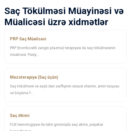
Saç Tökülməsi Müayinəsi və
Müalicəsi üzrə xidmətlər
PRP Saç Müalicəsi
PRP (trombositli zəngin plazma) terapiyası ilə saç tökülməsinin
müalicəsi. Pasiy...
Mezoterapiya (Saç üçün)
Saç tökülməsi və saçlı dəri zəifliyinin xüsusi vitamin, amin turşusu
və böyümə f...
Saç Əkimi
FUE texnologiyası ilə təbii görünüşlü saç əkimi, peşəkar