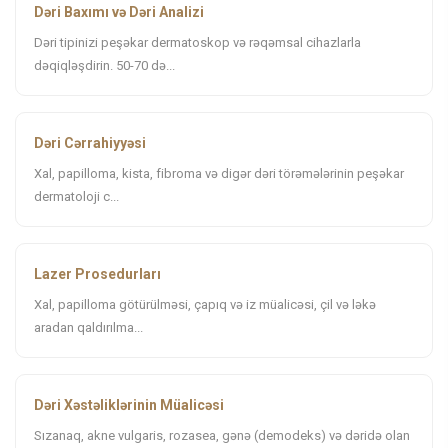
Dəri Baxımı və Dəri Analizi
Dəri tipinizi peşəkar dermatoskop və rəqəmsal cihazlarla
dəqiqləşdirin. 50-70 də...
Dəri Cərrahiyyəsi
Xal, papilloma, kista, fibroma və digər dəri törəmələrinin peşəkar
dermatoloji c...
Lazer Prosedurları
Xal, papilloma götürülməsi, çapıq və iz müalicəsi, çil və ləkə
aradan qaldırılma...
Dəri Xəstəliklərinin Müalicəsi
Sızanaq, akne vulgaris, rozasea, gənə (demodeks) və dəridə olan