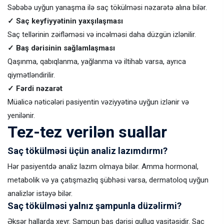
Səbəbə uyğun yanaşma ilə saç tökülməsi nəzarətə alına bilər.
✓ Saç keyfiyyətinin yaxşılaşması
Saç tellərinin zəifləməsi və incəlməsi daha düzgün izlənilir.
✓ Baş dərisinin sağlamlaşması
Qaşınma, qabıqlanma, yağlanma və iltihab varsa, ayrıca
qiymətləndirilir.
✓ Fərdi nəzarət
Müalicə nəticələri pasiyentin vəziyyətinə uyğun izlənir və
yenilənir.
Tez-tez verilən suallar
Saç tökülməsi üçün analiz lazımdırmı?
Hər pasiyentdə analiz lazım olmaya bilər. Amma hormonal,
metabolik və ya çatışmazlıq şübhəsi varsa, dermatoloq uyğun
analizlər istəyə bilər.
Saç tökülməsi yalnız şampunla düzəlirmi?
Əksər hallarda xeyr. Şampun baş dərisi qulluq vasitəsidir. Saç