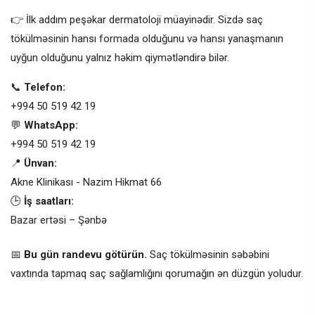
👉 İlk addım peşəkar dermatoloji müayinədir. Sizdə saç
tökülməsinin hansı formada olduğunu və hansı yanaşmanın
uyğun olduğunu yalnız həkim qiymətləndirə bilər.
📞
Telefon:
+994 50 519 42 19
💬
WhatsApp:
+994 50 519 42 19
📍
Ünvan:
Akne Klinikası - Nazim Hikmat 66
🕒
İş saatları:
Bazar ertəsi – Şənbə
📅
Bu gün randevu götürün.
Saç tökülməsinin səbəbini
vaxtında tapmaq saç sağlamlığını qorumağın ən düzgün yoludur.