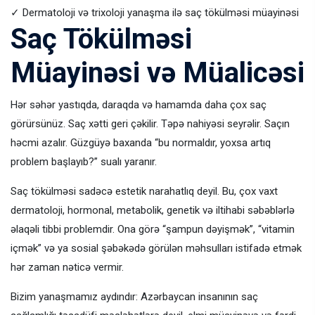
✓ Dermatoloji və trixoloji yanaşma ilə saç tökülməsi müayinəsi
Saç Tökülməsi
Müayinəsi və Müalicəsi
Hər səhər yastıqda, daraqda və hamamda daha çox saç
görürsünüz. Saç xətti geri çəkilir. Təpə nahiyəsi seyrəlir. Saçın
həcmi azalır. Güzgüyə baxanda “bu normaldır, yoxsa artıq
problem başlayıb?” sualı yaranır.
Saç tökülməsi sadəcə estetik narahatlıq deyil. Bu, çox vaxt
dermatoloji, hormonal, metabolik, genetik və iltihabi səbəblərlə
əlaqəli tibbi problemdir. Ona görə “şampun dəyişmək”, “vitamin
içmək” və ya sosial şəbəkədə görülən məhsulları istifadə etmək
hər zaman nəticə vermir.
Bizim yanaşmamız aydındır: Azərbaycan insanının saç