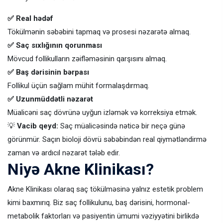
✅ Real hədəf
Tökülmənin səbəbini tapmaq və prosesi nəzarətə almaq.
✅ Saç sıxlığının qorunması
Mövcud follikulların zəifləməsinin qarşısını almaq.
✅ Baş dərisinin bərpası
Follikul üçün sağlam mühit formalaşdırmaq.
✅ Uzunmüddətli nəzarət
Müalicəni saç dövrünə uyğun izləmək və korreksiya etmək.
💡
Vacib qeyd:
Saç müalicəsində nəticə bir neçə günə
görünmür. Saçın bioloji dövrü səbəbindən real qiymətləndirmə
zaman və ardıcıl nəzarət tələb edir.
Niyə Akne Klinikası?
Akne Klinikası olaraq saç tökülməsinə yalnız estetik problem
kimi baxmırıq. Biz saç follikulunu, baş dərisini, hormonal-
metabolik faktorları və pasiyentin ümumi vəziyyətini birlikdə