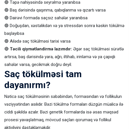
🟢 Təpə nahiyəsində seyrəlmə yaranıbsa
🟢 Baş dərisində qaşınma, qabıqlanma və qızartı varsa
🟢 Dairəvi formada saçsız sahələr yaranıbsa
🟢 Doğuşdan, xəstəlikdən və ya stressdən sonra kəskin tökülmə
başlayıbsa
🟢 Ailədə saç tökülməsi tarixi varsa
🔴
Təcili qiymətləndirmə lazımdır:
Əgər saç tökülməsi sürətlə
artırsa, baş dərisində yara, ağrı, iltihab, irinləmə və ya çapıqlı
sahələr varsa, gecikmək doğru deyil.
Saç tökülməsi tam
dayanırmı?
Nəticə saç tökülməsinin səbəbindən, formasından və follikulun
vəziyyətindən asılıdır. Bəzi tökülmə formaları düzgün müalicə ilə
ciddi şəkildə azalır. Bəzi genetik formalarda isə əsas məqsəd
prosesi yavaşlatmaq, mövcud saçları qorumaq və follikul
aktivliyini dəstəkləməkdir.