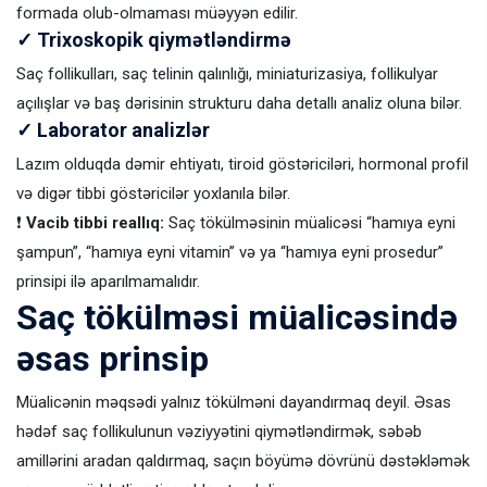
formada olub-olmaması müəyyən edilir.
✓ Trixoskopik qiymətləndirmə
Saç follikulları, saç telinin qalınlığı, miniaturizasiya, follikulyar
açılışlar və baş dərisinin strukturu daha detallı analiz oluna bilər.
✓ Laborator analizlər
Lazım olduqda dəmir ehtiyatı, tiroid göstəriciləri, hormonal profil
və digər tibbi göstəricilər yoxlanıla bilər.
❗
Vacib tibbi reallıq:
Saç tökülməsinin müalicəsi “hamıya eyni
şampun”, “hamıya eyni vitamin” və ya “hamıya eyni prosedur”
prinsipi ilə aparılmamalıdır.
Saç tökülməsi müalicəsində
əsas prinsip
Müalicənin məqsədi yalnız tökülməni dayandırmaq deyil. Əsas
hədəf saç follikulunun vəziyyətini qiymətləndirmək, səbəb
amillərini aradan qaldırmaq, saçın böyümə dövrünü dəstəkləmək