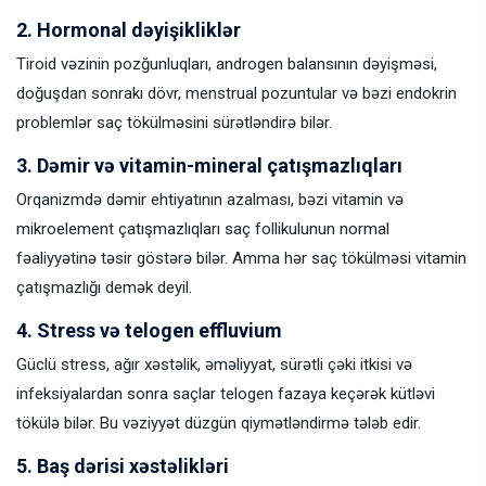
2. Hormonal dəyişikliklər
Tiroid vəzinin pozğunluqları, androgen balansının dəyişməsi,
doğuşdan sonrakı dövr, menstrual pozuntular və bəzi endokrin
problemlər saç tökülməsini sürətləndirə bilər.
3. Dəmir və vitamin-mineral çatışmazlıqları
Orqanizmdə dəmir ehtiyatının azalması, bəzi vitamin və
mikroelement çatışmazlıqları saç follikulunun normal
fəaliyyətinə təsir göstərə bilər. Amma hər saç tökülməsi vitamin
çatışmazlığı demək deyil.
4. Stress və telogen effluvium
Güclü stress, ağır xəstəlik, əməliyyat, sürətli çəki itkisi və
infeksiyalardan sonra saçlar telogen fazaya keçərək kütləvi
tökülə bilər. Bu vəziyyət düzgün qiymətləndirmə tələb edir.
5. Baş dərisi xəstəlikləri