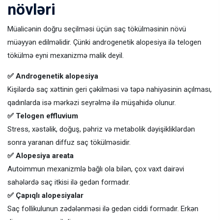
növləri
Müalicənin doğru seçilməsi üçün saç tökülməsinin növü
müəyyən edilməlidir. Çünki androgenetik alopesiya ilə telogen
tökülmə eyni mexanizmə malik deyil.
✅ Androgenetik alopesiya
Kişilərdə saç xəttinin geri çəkilməsi və təpə nahiyəsinin açılması,
qadınlarda isə mərkəzi seyrəlmə ilə müşahidə olunur.
✅ Telogen effluvium
Stress, xəstəlik, doğuş, pəhriz və metabolik dəyişikliklərdən
sonra yaranan diffuz saç tökülməsidir.
✅ Alopesiya areata
Autoimmun mexanizmlə bağlı ola bilən, çox vaxt dairəvi
sahələrdə saç itkisi ilə gedən formadır.
✅ Çapıqlı alopesiyalar
Saç follikulunun zədələnməsi ilə gedən ciddi formadır. Erkən