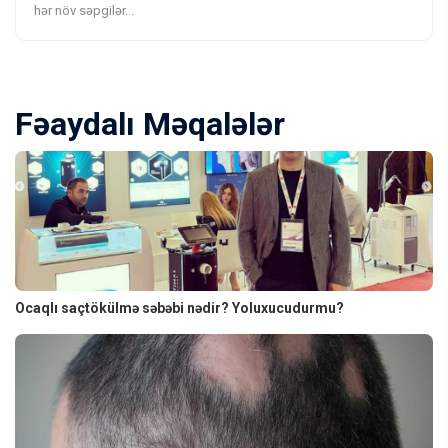
hər növ səpgilər...
Fəaydalı Məqalələr
Ocaqlı saçtökülmə səbəbi nədir? Yoluxucudurmu?