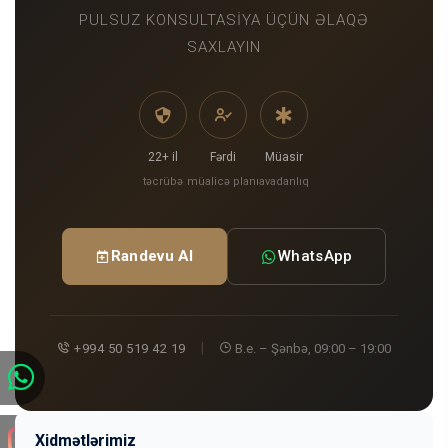
PULSUZ KONSULTASIYA ÜÇÜN ƏLAQƏ
SAXLAYIN
22+ il
Fərdi
Müasir
təcrübə
müalicə planı
avadanlıq
Randevu Al
WhatsApp
|
+994 50 519 42 19
B.e. – Şənbə, 09:00 – 19:00
Xidmətlərimiz