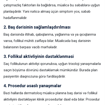
çatışmazlıq faktorları ilə bağlıdırsa, müalicə bu səbəblərə uyğun
planlaşdırılır. Yəni nəticə almaq üçün simptom yox, səbəb
hədəflənməlidir.
2. Baş dərisinin sağlamlaşdırılması
Baş dərisində iltihab, qabıqlanma, yağlanma və ya qıcıqlanma
varsa, follikul mühiti zəifləyə bilər. Müalicədə baş dərisinin
balansının bərpası vacib mərhələdir.
3. Follikul aktivliyinin dəstəklənməsi
Saç follikulunun aktivliyi qorunubsa, uyğun trixoloji yanaşmalarla
saçın böyümə dövrünü dəstəkləmək mümkündür. Burada plan
pasiyentin diaqnozuna görə fərdiləşdirilir.
4. Prosedur əsaslı yanaşmalar
Bəzi hallarda dermatoloq müalicə planına baş dərisi və follikul
aktivliyini dəstəkləyən klinik prosedurlar daxil edə bilər. Prosedur