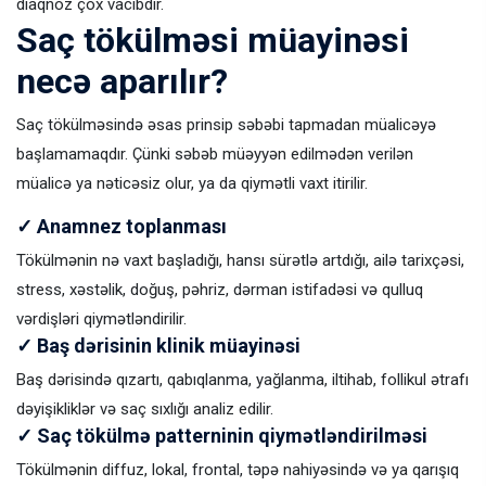
diaqnoz çox vacibdir.
Saç tökülməsi müayinəsi
necə aparılır?
Saç tökülməsində əsas prinsip səbəbi tapmadan müalicəyə
başlamamaqdır. Çünki səbəb müəyyən edilmədən verilən
müalicə ya nəticəsiz olur, ya da qiymətli vaxt itirilir.
✓ Anamnez toplanması
Tökülmənin nə vaxt başladığı, hansı sürətlə artdığı, ailə tarixçəsi,
stress, xəstəlik, doğuş, pəhriz, dərman istifadəsi və qulluq
vərdişləri qiymətləndirilir.
✓ Baş dərisinin klinik müayinəsi
Baş dərisində qızartı, qabıqlanma, yağlanma, iltihab, follikul ətrafı
dəyişikliklər və saç sıxlığı analiz edilir.
✓ Saç tökülmə patterninin qiymətləndirilməsi
Tökülmənin diffuz, lokal, frontal, təpə nahiyəsində və ya qarışıq