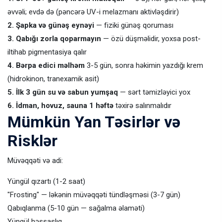
əvvəli; evdə də (pəncərə UV-i melazmanı aktivləşdirir)
2. Şapka və günəş eynəyi
— fiziki günəş qoruması
3. Qabığı zorla qoparmayın
— özü düşməlidir, yoxsa post-
iltihab pigmentasiya qalır
4. Bərpa edici məlhəm
3-5 gün, sonra həkimin yazdığı krem
(hidrokinon, tranexamik asit)
5. İlk 3 gün su və sabun yumşaq
— sərt təmizləyici yox
6. İdman, hovuz, sauna 1 həftə
təxirə salınmalıdır
Mümkün Yan Təsirlər və
Risklər
Müvəqqəti və adi:
Yüngül qızartı (1-2 saat)
"Frosting" — ləkənin müvəqqəti tündləşməsi (3-7 gün)
Qabıqlanma (5-10 gün — sağalma əlaməti)
Yüngül həssaslıq