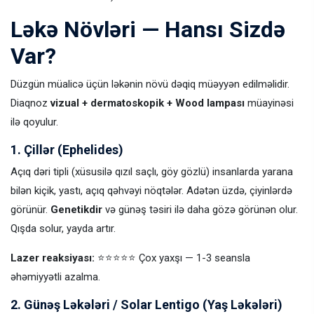
Ləkə Növləri — Hansı Sizdə
Var?
Düzgün müalicə üçün ləkənin növü dəqiq müəyyən edilməlidir.
Diaqnoz
vizual + dermatoskopik + Wood lampası
müayinəsi
ilə qoyulur.
1. Çillər (Ephelides)
Açıq dəri tipli (xüsusilə qızıl saçlı, göy gözlü) insanlarda yarana
bilən kiçik, yastı, açıq qəhvəyi nöqtələr. Adətən üzdə, çiyinlərdə
görünür.
Genetikdir
və günəş təsiri ilə daha gözə görünən olur.
Qışda solur, yayda artır.
Lazer reaksiyası:
⭐⭐⭐⭐⭐ Çox yaxşı — 1-3 seansla
əhəmiyyətli azalma.
2. Günəş Ləkələri / Solar Lentigo (Yaş Ləkələri)