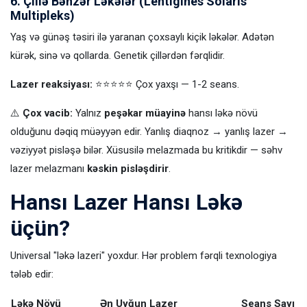
6. Çillə Bənzər Ləkələr (Lentigines Solaris
Multipleks)
Yaş və günəş təsiri ilə yaranan çoxsaylı kiçik ləkələr. Adətən
kürək, sinə və qollarda. Genetik çillərdən fərqlidir.
Lazer reaksiyası:
⭐⭐⭐⭐⭐ Çox yaxşı — 1-2 seans.
⚠️
Çox vacib:
Yalnız
peşəkar müayinə
hansı ləkə növü
olduğunu dəqiq müəyyən edir. Yanlış diaqnoz → yanlış lazer →
vəziyyət pisləşə bilər. Xüsusilə melazmada bu kritikdir — səhv
lazer melazmanı
kəskin pisləşdirir
.
Hansı Lazer Hansı Ləkə
üçün?
Universal "ləkə lazeri" yoxdur. Hər problem fərqli texnologiya
tələb edir:
Ləkə Növü
Ən Uyğun Lazer
Seans Sayı