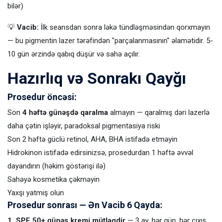
bilər)
💡
Vacib:
İlk seansdan sonra ləkə tündləşməsindən qorxmayın
— bu pigmentin lazer tərəfindən "parçalanmasının" əlamətidir. 5-
10 gün ərzində qabıq düşür və sahə açılır.
Hazırlıq və Sonrakı Qayğı
Prosedur öncəsi:
Son
4 həftə günəşdə qaralma
almayın — qaralmış dəri lazerlə
daha çətin işləyir, paradoksal pigmentasiya riski
Son 2 həftə güclü retinol, AHA, BHA istifadə etməyin
Hidrokinon istifadə edirsinizsə, prosedurdan 1 həftə əvvəl
dayandırın (həkim göstərişi ilə)
Sahəyə kosmetika çəkməyin
Yaxşı yatmış olun
Prosedur sonrası — Ən Vacib 6 Qayda:
1. SPF 50+ günəş kremi mütləqdir
— 3 ay, hər gün, hər çıxış