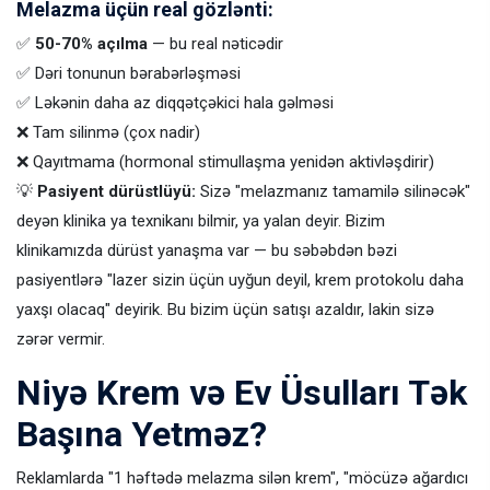
Melazma üçün real gözlənti:
✅
50-70% açılma
— bu real nəticədir
✅ Dəri tonunun bərabərləşməsi
✅ Ləkənin daha az diqqətçəkici hala gəlməsi
❌ Tam silinmə (çox nadir)
❌ Qayıtmama (hormonal stimullaşma yenidən aktivləşdirir)
💡
Pasiyent dürüstlüyü:
Sizə "melazmanız tamamilə silinəcək"
deyən klinika ya texnikanı bilmir, ya yalan deyir. Bizim
klinikamızda dürüst yanaşma var — bu səbəbdən bəzi
pasiyentlərə "lazer sizin üçün uyğun deyil, krem protokolu daha
yaxşı olacaq" deyirik. Bu bizim üçün satışı azaldır, lakin sizə
zərər vermir.
Niyə Krem və Ev Üsulları Tək
Başına Yetməz?
Reklamlarda "1 həftədə melazma silən krem", "möcüzə ağardıcı