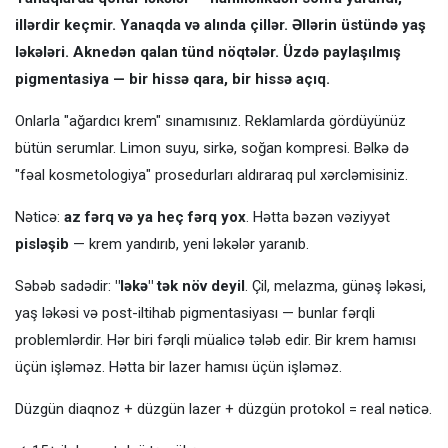
illərdir keçmir. Yanaqda və alında çillər. Əllərin üstündə yaş
ləkələri. Aknedən qalan tünd nöqtələr. Üzdə paylaşılmış
pigmentasiya — bir hissə qara, bir hissə açıq.
Onlarla "ağardıcı krem" sınamısınız. Reklamlarda gördüyünüz
bütün serumlar. Limon suyu, sirkə, soğan kompresi. Bəlkə də
"fəal kosmetologiya" prosedurları aldıraraq pul xərcləmisiniz.
Nəticə:
az fərq və ya heç fərq yox
. Hətta bəzən vəziyyət
pisləşib
— krem yandırıb, yeni ləkələr yaranıb.
Səbəb sadədir:
"ləkə" tək növ deyil
. Çil, melazma, günəş ləkəsi,
yaş ləkəsi və post-iltihab pigmentasiyası — bunlar fərqli
problemlərdir. Hər biri fərqli müalicə tələb edir. Bir krem hamısı
üçün işləməz. Hətta bir lazer hamısı üçün işləməz.
Düzgün diaqnoz + düzgün lazer + düzgün protokol = real nəticə.