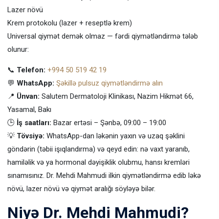
Lazer növü
Krem protokolu (lazer + reseptlə krem)
Universal qiymət demək olmaz — fərdi qiymətləndirmə tələb
olunur:
📞
Telefon:
+994 50 519 42 19
💬
WhatsApp:
Şəkillə pulsuz qiymətləndirmə alın
📍
Ünvan:
Salutem Dermatoloji Klinikası, Nazim Hikmət 66,
Yasamal, Bakı
🕒
İş saatları:
Bazar ertəsi – Şənbə, 09:00 – 19:00
💡
Tövsiyə:
WhatsApp-dan ləkənin yaxın və uzaq şəklini
göndərin (təbii işıqlandırma) və qeyd edin: nə vaxt yaranıb,
hamiləlik və ya hormonal dəyişiklik olubmu, hansı kremləri
sınamısınız. Dr. Mehdi Mahmudi ilkin qiymətləndirmə edib ləkə
növü, lazer növü və qiymət aralığı söyləyə bilər.
Niyə Dr. Mehdi Mahmudi?