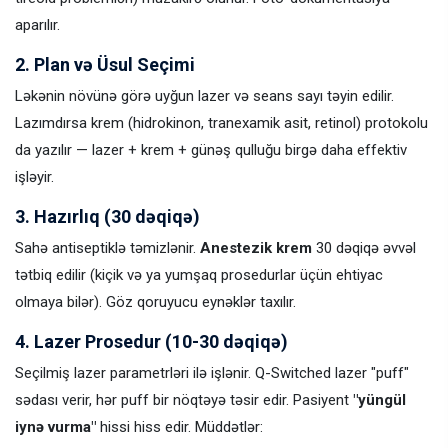
aparılır.
2. Plan və Üsul Seçimi
Ləkənin növünə görə uyğun lazer və seans sayı təyin edilir.
Lazımdırsa krem (hidrokinon, tranexamik asit, retinol) protokolu
da yazılır — lazer + krem + günəş qulluğu birgə daha effektiv
işləyir.
3. Hazırlıq (30 dəqiqə)
Sahə antiseptiklə təmizlənir.
Anestezik krem
30 dəqiqə əvvəl
tətbiq edilir (kiçik və ya yumşaq prosedurlar üçün ehtiyac
olmaya bilər). Göz qoruyucu eynəklər taxılır.
4. Lazer Prosedur (10-30 dəqiqə)
Seçilmiş lazer parametrləri ilə işlənir. Q-Switched lazer "puff"
sədası verir, hər puff bir nöqtəyə təsir edir. Pasiyent
"yüngül
iynə vurma"
hissi hiss edir. Müddətlər: