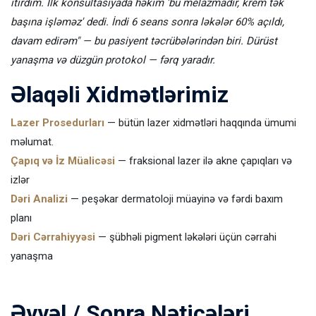
itirdim. İlk konsultasiyada həkim 'bu melazmadır, krem tək
başına işləməz' dedi. İndi 6 seans sonra ləkələr 60% açıldı,
davam edirəm" — bu pasiyent təcrübələrindən biri. Dürüst
yanaşma və düzgün protokol — fərq yaradır.
Əlaqəli Xidmətlərimiz
Lazer Prosedurları
— bütün lazer xidmətləri haqqında ümumi
məlumat.
Çapıq və İz Müalicəsi
— fraksional lazer ilə akne çapıqları və
izlər
Dəri Analizi
— peşəkar dermatoloji müayinə və fərdi baxım
planı
Dəri Cərrahiyyəsi
— şübhəli pigment ləkələri üçün cərrahi
yanaşma
Əvvəl / Sonra Nəticələri