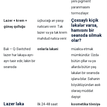
yeni pigment
yaranmasını
tormozlayır.
Çoxsaylı kiçik
Lazer + krem +
üçbucağı ən yaxşı
ləkələr varsa,
günəş qulluğu
nəticəni verir. Tək
hamısını bir
lazer və ya tək krem
seansda silmək
məhdud nəticə verir.
olar?
Bəli — Q-Switched
onlarla ləkəni
müalicə etmək
lazer hər ləkəyə ayrı-
mümkündür. Üzdə
ayrı təsir edir, lakin bir
bütün çillər və ya
seansda
əllərdə bütün yaş
ləkələri bir seansda
işlənə bilər. Sahənin
böyüklüyündən asılı
olaraq müddət
dəyişir.
Lazer ləkə
İlk 24-48 saat
kosmetika tövsiyə