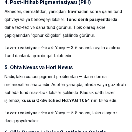
4. Post-İltihab Pigmentasiyası (PİH)
Aknedən, dermatitdən, yanıqdan, travmadan sonra qalan tünd
qəhvəyi və ya bənövşəyi ləkələr.
Tünd dərili pasiyentlərdə
daha tez-tez və daha tünd görünür. Tipik olaraq akne
çapıqlarından "qonur kölgələr" şəklində görünür.
Lazer reaksiyası:
⭐⭐⭐⭐ Yaxşı — 3-6 seansla aydın azalma.
Tünd dərilərdə çox diqqət tələb edir.
5. Ohta Nevus və Hori Nevus
Nadir, lakin xüsusi pigment problemləri — dərin dərmal
melanositləri əhatə edir. Adətən yanaqda, alında və ya gözətrafı
sahədə tünd mavi-boz ləkələr şəklində. Klassik səthi lazer
işləməz,
xüsusi Q-Switched Nd:YAG 1064 nm
tələb edir.
Lazer reaksiyası:
⭐⭐⭐⭐ Yaxşı — 5-8 seans, lakin diaqnoz
dəqiq qoyulmalıdır.