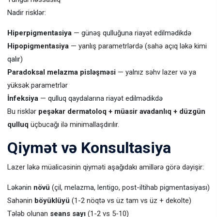
Nadir risklər:
Hiperpigmentasiya
— günəş qulluğuna riayət edilmədikdə
Hipopigmentasiya
— yanlış parametrlərdə (sahə açıq ləkə kimi
qalır)
Paradoksal melazma pisləşməsi
— yalnız səhv lazer və ya
yüksək parametrlər
İnfeksiya
— qulluq qaydalarına riayət edilmədikdə
Bu risklər
peşəkar dermatoloq + müasir avadanlıq + düzgün
qulluq
üçbucağı ilə minimallaşdırılır.
Qiymət və Konsultasiya
Lazer ləkə müalicəsinin qiyməti aşağıdakı amillərə görə dəyişir:
Ləkənin
növü
(çil, melazma, lentigo, post-iltihab pigmentasiyası)
Sahənin
böyüklüyü
(1-2 nöqtə vs üz tam vs üz + dekolte)
Tələb olunan
seans sayı
(1-2 vs 5-10)