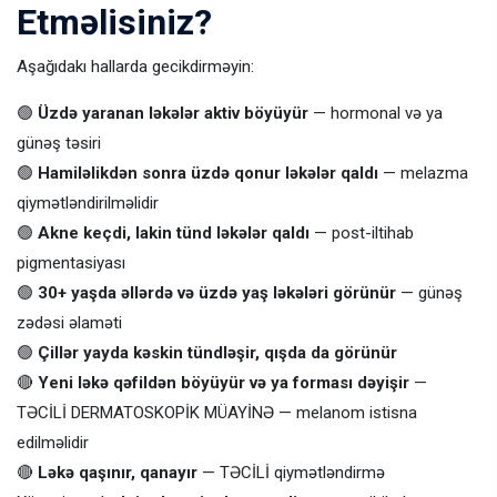
Etməlisiniz?
Aşağıdakı hallarda gecikdirməyin:
🟢
Üzdə yaranan ləkələr aktiv böyüyür
— hormonal və ya
günəş təsiri
🟢
Hamiləlikdən sonra üzdə qonur ləkələr qaldı
— melazma
qiymətləndirilməlidir
🟢
Akne keçdi, lakin tünd ləkələr qaldı
— post-iltihab
pigmentasiyası
🟢
30+ yaşda əllərdə və üzdə yaş ləkələri görünür
— günəş
zədəsi əlaməti
🟢
Çillər yayda kəskin tündləşir, qışda da görünür
🔴
Yeni ləkə qəfildən böyüyür və ya forması dəyişir
—
TƏCİLİ DERMATOSKOPİK MÜAYİNƏ — melanom istisna
edilməlidir
🔴
Ləkə qaşınır, qanayır
— TƏCİLİ qiymətləndirmə