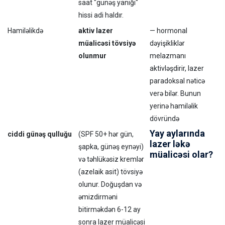
saat "günəş yanığı"
hissi adi haldır.
Hamiləlikdə
aktiv lazer
— hormonal
müalicəsi tövsiyə
dəyişikliklər
olunmur
melazmanı
aktivləşdirir, lazer
paradoksal nəticə
verə bilər. Bunun
yerinə hamiləlik
dövründə
Yay aylarında
ciddi günəş qulluğu
(SPF 50+ hər gün,
lazer ləkə
şapka, günəş eynəyi)
müalicəsi olar?
və təhlükəsiz kremlər
(azelaik asit) tövsiyə
olunur. Doğuşdan və
əmizdirməni
bitirməkdən 6-12 ay
sonra lazer müalicəsi