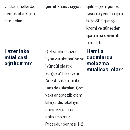
və əksər hallarda
genetik xüsusiyyət
qalır — yeni günəş
demək olar ki yox
təsiri ilə yenidən çıxa
olur. Lakin
bilər. SPF günəş
kremi və günəşdən
qorunma davamlı
olmalıdır.
Lazer ləkə
Hamilə
Q-Switched lazer
müalicəsi
qadınlarda
"iynə vurulması" və ya
ağrılıdırmı?
melazma
"yüngül elastik
müalicəsi olar?
vurğusu" hissi verir.
Anestezik krem ilə
tam dözüləbilən. Çox
vaxt anestezik krem
kifayətdir, lokal iynə
anesteziyasına
ehtiyac olmur.
Prosedur sonrası 1-2