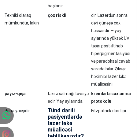
başlanır.
Texniki olaraq
çox riskli
dir. Lazerdən sonra
mümkündür, lakin
dəri günəşə çox
həssasdır — yay
aylarında yüksək UV
təsiri post-iltihab
hiperpigmentasiyası
və paradoksal cavab
yarada bilər. Əksər
həkimlər lazer ləkə
müalicəsini
payız-qışa
təxirə salmağı tövsiyə
kremlərlə saxlanma
edir. Yay aylarında
protokolu
Tünd dərili
daha yaxşıdır.
Fitzpatrick dəri tipi
pasiyentlərdə
lazer ləkə
müalicəsi
təhlükəsizdir?