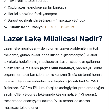
✓ 15+ il dermatoloji təcrübə
✓ Çoxlu lazer texnologiyası bir klinikada
✓ Hər ləkə növünə fərdi yanaşma
✓ Dürüst gözlənti idarəetməsi — "möcüzə vəd" yox
📞 Pulsuz konsultasiya:
+994 50 519 42 19
Lazer Ləkə Müalicəsi Nədir?
Lazer ləkə müalicəsi — dəri pigmentasiya problemlərinin (çil,
melazma, günəş ləkəsi, post-iltihab pigmentasiyası) xüsusi
lazerlərlə hədəflənmiş müalicəsidir. Lazer şüası dəri qatlarına
nüfuz edir və
melanin pigmentini
hədəfləyir, parçalayır. Sonra
orqanizmin təbii təmizlənmə mexanizmi (limfa sistemi) həmin
pigmenti tədricən sahədən uzaqlaşdırır. Q-Switched Nd:YAG,
fraksional CO2 və IPL kimi fərqli texnologiyalar problemə uyğun
seçilir. Çillər və günəş ləkələrində kəskin nəticə (1-3 seans),
melazmada əhəmiyyətli açılma (5-10 seans, saxlanma
müalicəsi tələb olunur).