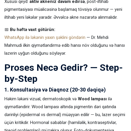
Xüsusi qeyd:
aktiv akneniz davam edirsə
, post-iltihab
pigmentasiyası müalicəsinə başlamaq tövsiyə olunmur — yeni
iltihab yeni ləkələr yaradır. Əvvəlcə akne nəzarətə alınmalıdır.
📅
Bu həftə vaxt götürün:
WhatsApp ilə ləkənin yaxın şəklini göndərin
— Dr. Mehdi
Mahmudi ilkin qiymətləndirmə edib hansı növ olduğunu və hansı
lazerin uyğun olduğunu söyləyər.
Proses Necə Gedir? — Step-
by-Step
1. Konsultasiya və Diaqnoz (20-30 dəqiqə)
Həkim ləkəni vizual, dermatoskopik və
Wood lampası
ilə
qiymətləndirir. Wood lampası altında pigmentin dəri qatında
dərinliyi (epidermal vs dermal) müəyyən edilir — bu, lazer seçimi
üçün kritikdir. Hormonal səbəblər (hamiləlik, kontraseptivlər,
tireoid problemləri) müzakirə olunur. Foto-dokumentasiya