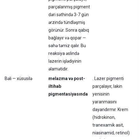
parçalanmış pigment
dəri səthində 3-7 gün
ərzində tündləşmiş
görünür. Sonra qabıq
bağlayır və qopar —
sahə təmiz qalır. Bu
reaksiya əslində
lazerin işlədiyinin
əlamətidir.
Bəli — xüsusilə
melazma və post-
. Lazer pigmenti
iltihab
parçalayır, lakin
pigmentasiyasında
yenisinin
yaranmasını
dayandırmır. Krem
(hidrokinon,
tranexamik asit,
niasinamid, retinol)