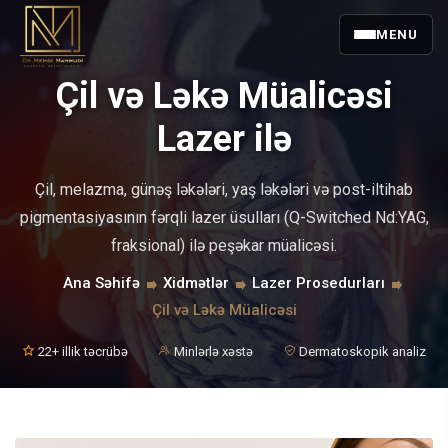
MENU
Çil və Ləkə Müalicəsi
Lazer ilə
Çil, melazma, günəş ləkələri, yaş ləkələri və post-iltihab
pigmentasiyasının fərqli lazer üsulları (Q-Switched Nd:YAG,
fraksional) ilə peşəkar müalicəsi.
Ana Səhifə
Xidmətlər
Lazer Prosedurları
Çil və Ləkə Müalicəsi
22+ illik təcrübə
Minlərlə xəstə
Dermatoskopik analiz