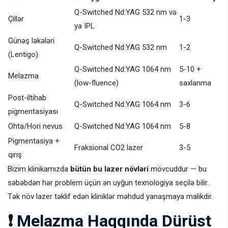
Q-Switched Nd:YAG 532 nm və
Çillər
1-3
ya IPL
Günəş ləkələri
Q-Switched Nd:YAG 532 nm
1-2
(Lentigo)
Q-Switched Nd:YAG 1064 nm
5-10 +
Melazma
(low-fluence)
saxlanma
Post-iltihab
Q-Switched Nd:YAG 1064 nm
3-6
pigmentasiyası
Ohta/Hori nevus
Q-Switched Nd:YAG 1064 nm
5-8
Pigmentasiya +
Fraksional CO2 lazer
3-5
qırış
Bizim klinikamızda
bütün bu lazer növləri
mövcuddur — bu
səbəbdən hər problem üçün ən uyğun texnologiya seçilə bilir.
Tək növ lazer təklif edən kliniklər məhdud yanaşmaya malikdir.
❗ Melazma Haqqında Dürüst