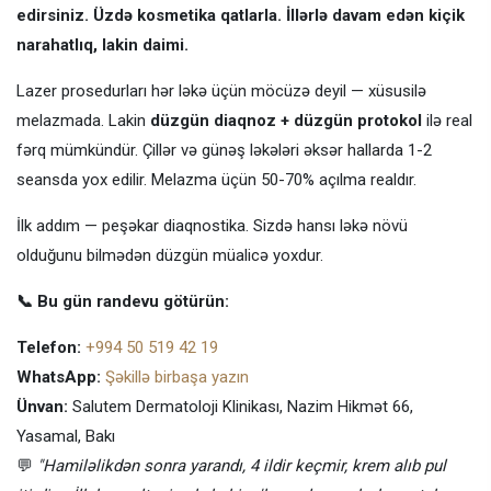
edirsiniz. Üzdə kosmetika qatlarla. İllərlə davam edən kiçik
narahatlıq, lakin daimi.
Lazer prosedurları hər ləkə üçün möcüzə deyil — xüsusilə
melazmada. Lakin
düzgün diaqnoz + düzgün protokol
ilə real
fərq mümkündür. Çillər və günəş ləkələri əksər hallarda 1-2
seansda yox edilir. Melazma üçün 50-70% açılma realdır.
İlk addım — peşəkar diaqnostika. Sizdə hansı ləkə növü
olduğunu bilmədən düzgün müalicə yoxdur.
📞 Bu gün randevu götürün:
Telefon:
+994 50 519 42 19
WhatsApp:
Şəkillə birbaşa yazın
Ünvan:
Salutem Dermatoloji Klinikası, Nazim Hikmət 66,
Yasamal, Bakı
💬
"Hamiləlikdən sonra yarandı, 4 ildir keçmir, krem alıb pul