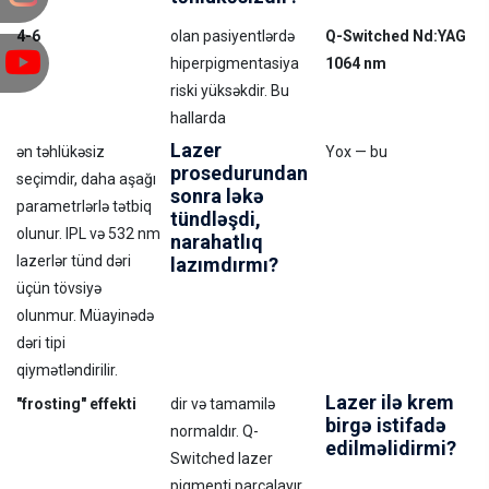
4-6
olan pasiyentlərdə
Q-Switched Nd:YAG
hiperpigmentasiya
1064 nm
riski yüksəkdir. Bu
hallarda
Lazer
ən təhlükəsiz
Yox — bu
prosedurundan
seçimdir, daha aşağı
sonra ləkə
parametrlərlə tətbiq
tündləşdi,
olunur. IPL və 532 nm
narahatlıq
lazerlər tünd dəri
lazımdırmı?
üçün tövsiyə
olunmur. Müayinədə
dəri tipi
qiymətləndirilir.
Lazer ilə krem
"frosting" effekti
dir və tamamilə
birgə istifadə
normaldır. Q-
edilməlidirmi?
Switched lazer
pigmenti parçalayır,