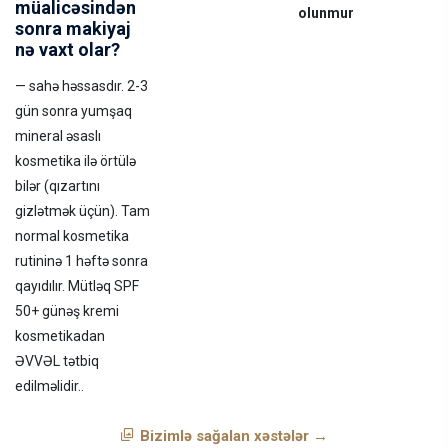
müalicəsindən
olunmur
sonra makiyaj
nə vaxt olar?
— sahə həssasdır. 2-3
gün sonra yumşaq
mineral əsaslı
kosmetika ilə örtülə
bilər (qızartını
gizlətmək üçün). Tam
normal kosmetika
rutininə 1 həftə sonra
qayıdılır. Mütləq SPF
50+ günəş kremi
kosmetikadan
ƏVVƏL tətbiq
edilməlidir..
Bizimlə sağalan xəstələr →