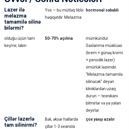
Lazer ilə
Yox — bu mütləq tibbi
hormonal səbəbli
melazma
həqiqətdir. Melazma
tamamilə silinə
bilərmi?
olduğu üçün tam
50-70% açılma
mümkündür.
keçmir, lakin
Saxlanma müalicəsi
(krem + günəş kremi
+ periodik lazer)
ömürlük lazımdır.
"Melazma tamamilə
silinəcək" deyən
kliniklərdən uzaq
durun — texnikanı
bilmirlər və ya yalan
deyirlər.
Çillər lazerlə
Bəli, əksər hallarda
çox yaxşı azalır
tam silinirmi?
çillər 1-3 seansla