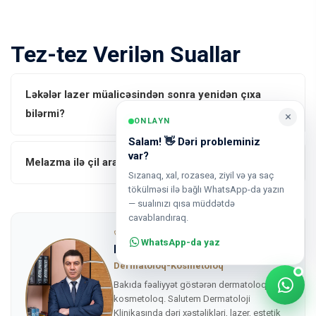
Tez-tez Verilən Suallar
Ləkələr lazer müalicəsindən sonra yenidən çıxa
bilərmi?
×
ONLAYN
Salam! 👋 Dəri probleminiz
var?
Melazma ilə çil arasında fərq nədir?
Sızanaq, xal, rozasea, ziyil və ya saç
tökülməsi ilə bağlı WhatsApp-da yazın
— sualınızı qısa müddətdə
cavablandıraq.
09.08.2026 tarixində yenilənib
WhatsApp-da yaz
Dr. Mehdi Mahmudi
Dermatoloq-Kosmetoloq
Bakıda fəaliyyət göstərən dermatoloq-
kosmetoloq. Salutem Dermatoloji
Klinikasında dəri xəstəlikləri, lazer, estetik