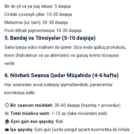
Bir-iki çil və ya yaş ləkəsi: 5 dəqiqə
Üzdəki çoxsaylı çillər: 15-20 dəqiqə
Melazma (üz tam): 20-30 dəqiqə
Post-iltihab pigmentasiya: 10-20 dəqiqə
5. Bandaj və Tövsiyələr (5-10 dəqiqə)
Sahə bərpa edici məlhəm ilə işlənir. Sizə evdə qulluq protokolu,
krem (hidrokinon və ya alternativ) və günəş kremi tövsiyəsi
verilir.
6. Növbəti Seansa Qədər Müşahidə (4-6 həftə)
Hər seansdan əvvəl irəliləyiş qiymətləndirilir, parametrlər
korreksiya edilir.
⏱
Bir seansın müddəti:
30-60 dəqiqə (hazırlıq + prosedur)
📅
Total müalicə vaxtı:
1-12 ay (ləkə növündən asılı)
🏠
Eyni gün evə qayıdış:
Bəli
💼
İşə qayıdış:
Eyni gün (üzdə yüngül qızartı kosmetika ilə örtülə