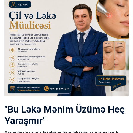
"Bu Ləkə Mənim Üzümə Heç
Yaraşmır"
Yanaqlarda qonur ləkələr — hamiləlikdən sonra yarandı,