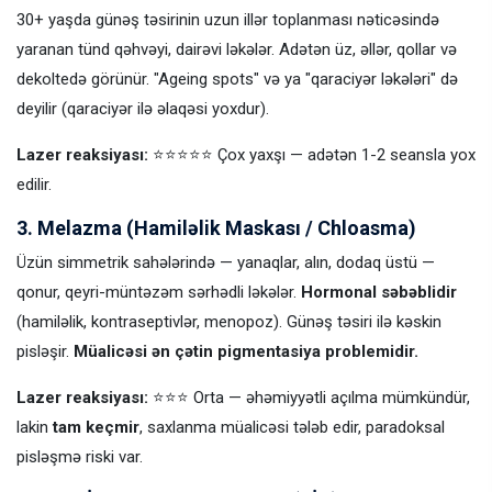
30+ yaşda günəş təsirinin uzun illər toplanması nəticəsində
yaranan tünd qəhvəyi, dairəvi ləkələr. Adətən üz, əllər, qollar və
dekoltedə görünür. "Ageing spots" və ya "qaraciyər ləkələri" də
deyilir (qaraciyər ilə əlaqəsi yoxdur).
Lazer reaksiyası:
⭐⭐⭐⭐⭐ Çox yaxşı — adətən 1-2 seansla yox
edilir.
3. Melazma (Hamiləlik Maskası / Chloasma)
Üzün simmetrik sahələrində — yanaqlar, alın, dodaq üstü —
qonur, qeyri-müntəzəm sərhədli ləkələr.
Hormonal səbəblidir
(hamiləlik, kontraseptivlər, menopoz). Günəş təsiri ilə kəskin
pisləşir.
Müalicəsi ən çətin pigmentasiya problemidir.
Lazer reaksiyası:
⭐⭐⭐ Orta — əhəmiyyətli açılma mümkündür,
lakin
tam keçmir
, saxlanma müalicəsi tələb edir, paradoksal
pisləşmə riski var.