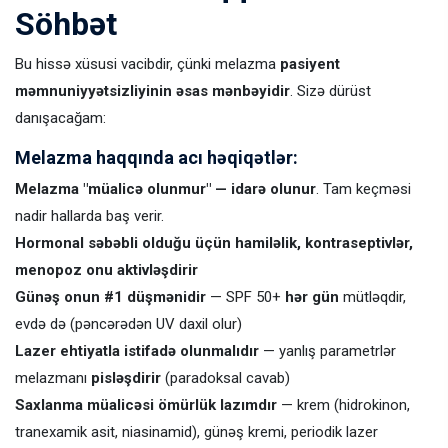
Söhbət
Bu hissə xüsusi vacibdir, çünki melazma
pasiyent
məmnuniyyətsizliyinin əsas mənbəyidir
. Sizə dürüst
danışacağam:
Melazma haqqında acı həqiqətlər:
Melazma "müalicə olunmur" — idarə olunur
. Tam keçməsi
nadir hallarda baş verir.
Hormonal səbəbli olduğu üçün hamiləlik, kontraseptivlər,
menopoz onu aktivləşdirir
Günəş onun #1 düşmənidir
— SPF 50+
hər gün
mütləqdir,
evdə də (pəncərədən UV daxil olur)
Lazer ehtiyatla istifadə olunmalıdır
— yanlış parametrlər
melazmanı
pisləşdirir
(paradoksal cavab)
Saxlanma müalicəsi ömürlük lazımdır
— krem (hidrokinon,
tranexamik asit, niasinamid), günəş kremi, periodik lazer