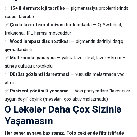
✅
15+ il dermatoloji təcrübə
— pigmentasiya problemlərində
xüsusi təcrübə
✅
Çoxlu lazer texnologiyası bir klinikada
— Q-Switched,
fraksional, IPL hamısı mövcuddur
✅
Wood lampası diaqnostikası
— pigmentin dərinliyi dəqiq
qiymətləndirilir
✅
Multi-modal yanaşma
— yalnız lazer deyil, lazer + krem +
günəş qulluğu protokolu
✅
Dürüst gözlənti idarəetməsi
— xüsusilə melazmada vəd
etmir
✅
Pasiyent yönümlü yanaşma
— bəzi pasiyentlərə "lazer sizə
uyğun deyil" deyirik (məsələn, çox aktiv melazmada)
O Ləkələr Daha Çox Sizinlə
Yaşamasın
Hər səhər aynaya baxırsınız. Foto çəkiləndə filtr istifadə