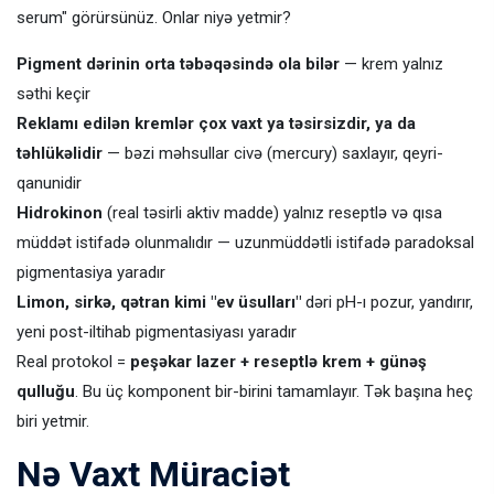
serum" görürsünüz. Onlar niyə yetmir?
Pigment dərinin orta təbəqəsində ola bilər
— krem yalnız
səthi keçir
Reklamı edilən kremlər çox vaxt ya təsirsizdir, ya da
təhlükəlidir
— bəzi məhsullar civə (mercury) saxlayır, qeyri-
qanunidir
Hidrokinon
(real təsirli aktiv madde) yalnız reseptlə və qısa
müddət istifadə olunmalıdır — uzunmüddətli istifadə paradoksal
pigmentasiya yaradır
Limon, sirkə, qətran kimi "ev üsulları"
dəri pH-ı pozur, yandırır,
yeni post-iltihab pigmentasiyası yaradır
Real protokol =
peşəkar lazer + reseptlə krem + günəş
qulluğu
. Bu üç komponent bir-birini tamamlayır. Tək başına heç
biri yetmir.
Nə Vaxt Müraciət