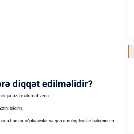
rə diqqət edilməlidir?
toloqunuza məlumat verin.
ını bildirin.
una bənzər ağrıkəsicilər və qan durulaşdırıcılar həkiminizin