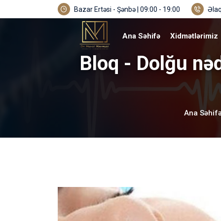
Bazar Ertəsi - Şənbə | 09:00 - 19:00
Əlaq
Ana Səhifə
Xidmətlərimiz
Bloq - Dolğu nəd
Ana Səhif