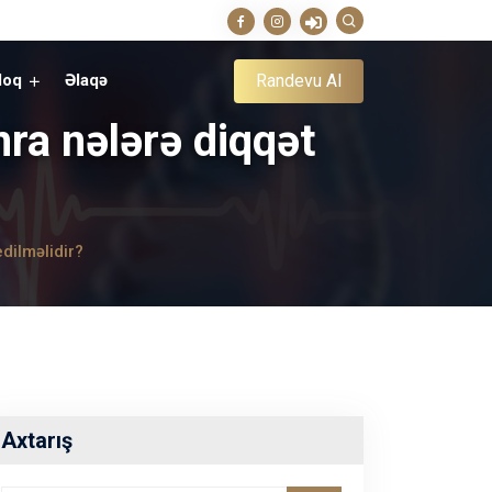
Randevu Al
loq
Əlaqə
nra nələrə diqqət
dilməlidir?
Axtarış