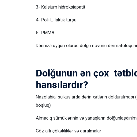
3- Kalsium hidroksiapatit
4- Poli-L-laktik turşu
5- PMMA
Dərinizə uyğun olaraq dolğu növünü dermatoloqunu
Dolğunun ən çox tətbiq
hansılardır?
Nazolabial sulkuslarda dərin xətlərin doldurulması
boşluq)
Almacıq sümüklərinin və yanaqların dolğunlaşdırılm
Göz altı çökəkliklər və qaralmalar