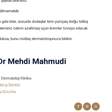
qayıda bilərsiniz.
dilməməlidir.
ələ bilər, xüsusilə dodaqlar kimi yumşaq dolğu tətbiq
həkiminiz ödemi azaltmaq üçün kremlər tövsiyə edəcək.
 olubsa, bunu mütləq dermatoloqunuza bildirin.
r Mehdi Mahmudi
Dermatoloji Klinika
/bit.ly/3dvifdJ
.ly/32xiv5w