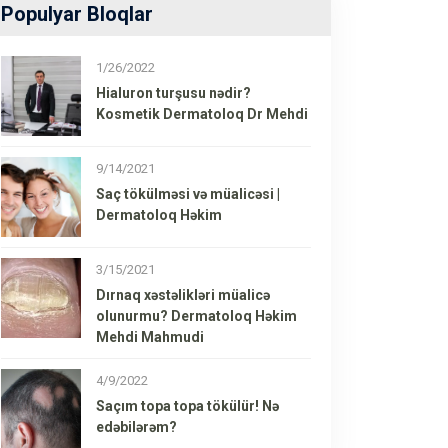
Populyar Bloqlar
1/26/2022
Hialuron turşusu nədir?
Kosmetik Dermatoloq Dr Mehdi
9/14/2021
Saç tökülməsi və müalicəsi |
Dermatoloq Həkim
3/15/2021
Dırnaq xəstəlikləri müalicə
olunurmu? Dermatoloq Həkim
Mehdi Mahmudi
4/9/2022
Saçım topa topa tökülür! Nə
edəbilərəm?