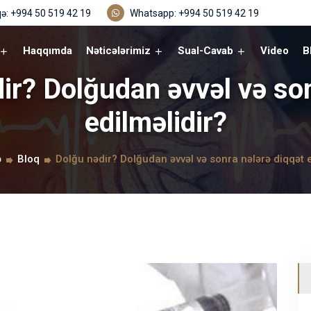
ə: +994 50 519 42 19
Whatsapp: +994 50 519 42 19
Haqqımda
Nəticələrimiz
Sual-Cavab
Video
B
ir? Dolğudan əvvəl və so
edilməlidir?
ə
Bloq
Dolğu nədir? Dolğudan əvvəl və sonra nələrə diqqət e