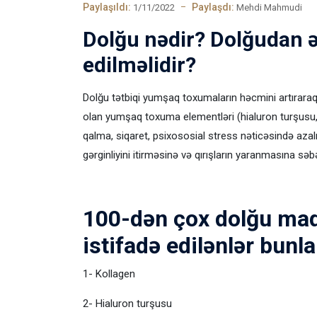
Paylaşıldı:
Paylaşdı:
1/11/2022
Mehdi Mahmudi
Dolğu nədir? Dolğudan ə
edilməlidir?
Dolğu tətbiqi yumşaq toxumaların həcmini artıraraq q
olan yumşaq toxuma elementləri (hialuron turşusu, k
qalma, siqaret, psixososial stress nəticəsində azalır
gərginliyini itirməsinə və qırışların yaranmasına səb
100-dən çox dolğu mad
istifadə edilənlər bunla
1- Kollagen
2- Hialuron turşusu