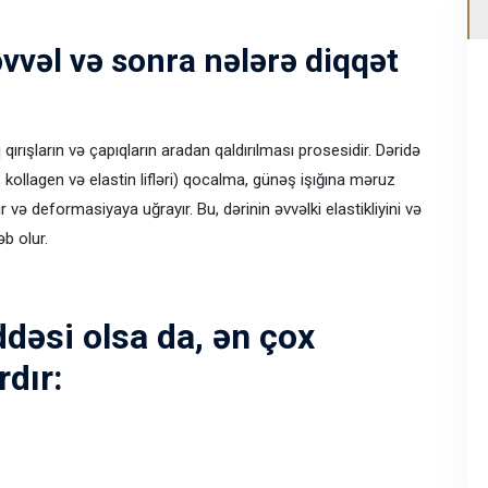
vvəl və sonra nələrə diqqət
ırışların və çapıqların aradan qaldırılması prosesidir. Dəridə
ollagen və elastin lifləri) qocalma, günəş işığına məruz
 və deformasiyaya uğrayır. Bu, dərinin əvvəlki elastikliyini və
əb olur.
dəsi olsa da, ən çox
rdır: