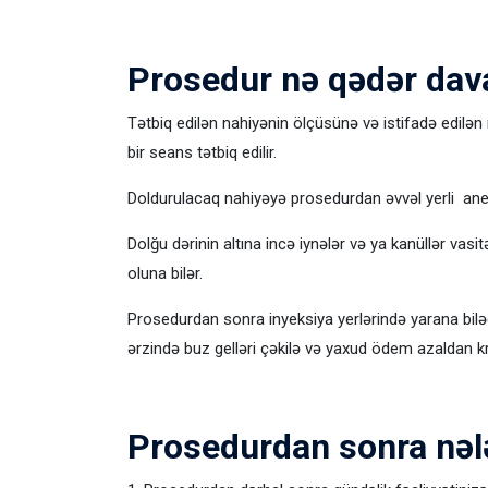
Prosedur nə qədər dav
Tətbiq edilən nahiyənin ölçüsünə və istifadə edilə
bir seans tətbiq edilir.
Doldurulacaq nahiyəyə prosedurdan əvvəl yerli anest
Dolğu dərinin altına incə iynələr və ya kanüllər vas
oluna bilər.
Prosedurdan sonra inyeksiya yerlərində yarana bilə
ərzində buz gelləri çəkilə və yaxud ödem azaldan kr
Prosedurdan sonra nələ