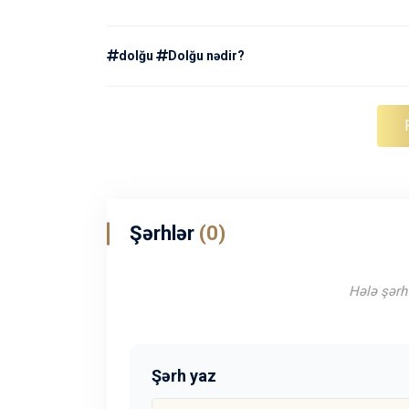
dolğu
Dolğu nədir?
Şərhlər
(0)
Hələ şərh 
Şərh yaz