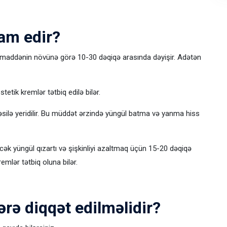
am edir?
n maddənin növünə görə 10-30 dəqiqə arasında dəyişir. Adətən
etik kremlər tətbiq edilə bilər.
itəsilə yeridilir. Bu müddət ərzində yüngül batma və yanma hiss
cək yüngül qızartı və şişkinliyi azaltmaq üçün 15-20 dəqiqə
emlər tətbiq oluna bilər.
rə diqqət edilməlidir?