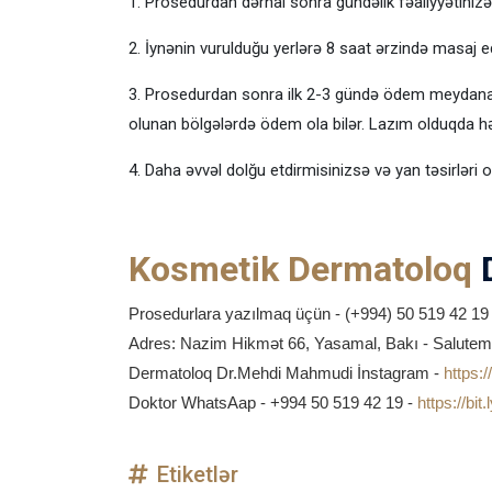
1. Prosedurdan dərhal sonra gündəlik fəaliyyətinizə 
2. İynənin vurulduğu yerlərə 8 saat ərzində masaj e
3. Prosedurdan sonra ilk 2-3 gündə ödem meydana g
olunan bölgələrdə ödem ola bilər. Lazım olduqda 
4. Daha əvvəl dolğu etdirmisinizsə və yan təsirləri
Kosmetik Dermatoloq
D
Prosedurlara yazılmaq üçün - (+994) 50 519 42 19
Adres: Nazim Hikmət 66, Yasamal, Bakı - Salutem 
Dermatoloq Dr.Mehdi Mahmudi
İnstagram -
https:/
Doktor WhatsAap - +994 50 519 42 19 -
https://bit
Etiketlər