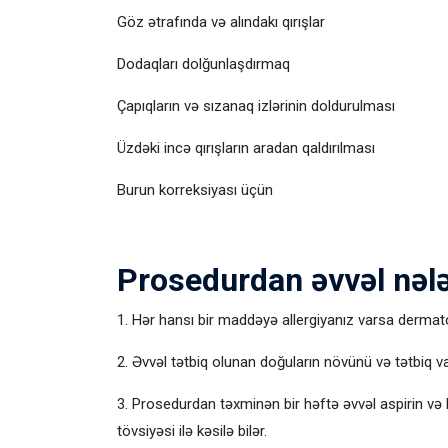
Göz ətrafında və alındakı qırışlar
Dodaqları dolğunlaşdırmaq
Çapıqların və sızanaq izlərinin doldurulması
Üzdəki incə qırışların aradan qaldırılması
Burun korreksiyası üçün
Prosedurdan əvvəl nələ
1. Hər hansı bir maddəyə allergiyanız varsa derma
2. Əvvəl tətbiq olunan doğuların növünü və tətbiq vaxt
3. Prosedurdan təxminən bir həftə əvvəl aspirin və b
tövsiyəsi ilə kəsilə bilər.