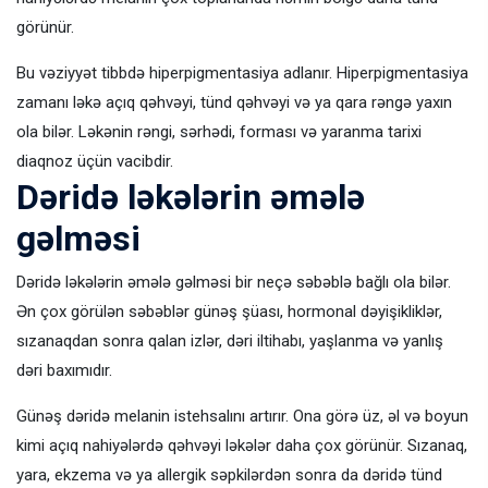
görünür.
Bu vəziyyət tibbdə hiperpigmentasiya adlanır. Hiperpigmentasiya
zamanı ləkə açıq qəhvəyi, tünd qəhvəyi və ya qara rəngə yaxın
ola bilər. Ləkənin rəngi, sərhədi, forması və yaranma tarixi
diaqnoz üçün vacibdir.
Dəridə ləkələrin əmələ
gəlməsi
Dəridə ləkələrin əmələ gəlməsi bir neçə səbəblə bağlı ola bilər.
Ən çox görülən səbəblər günəş şüası, hormonal dəyişikliklər,
sızanaqdan sonra qalan izlər, dəri iltihabı, yaşlanma və yanlış
dəri baxımıdır.
Günəş dəridə melanin istehsalını artırır. Ona görə üz, əl və boyun
kimi açıq nahiyələrdə qəhvəyi ləkələr daha çox görünür. Sızanaq,
yara, ekzema və ya allergik səpkilərdən sonra da dəridə tünd