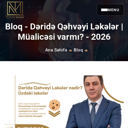
MENU
Bloq - Dəridə Qəhvəyi Ləkələr |
Müalicəsi varmı? - 2026
Ana Səhifə
Bloq