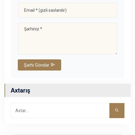
Şərhi Göndər
Axtarış