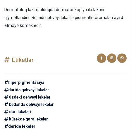
Dermatoloq lazım olduqda dermatoskopiya ilə ləkəni
qiymətləndirir. Bu, adi qəhvəyi ləkə ilə piqmentli törəmələri ayırd
etməyə kömək edir.
Etiketlər
hiperpigmentasiya
dəridə qəhvəyi ləkələr
üzdəki qəhvəyi ləkələr
bədəndə qəhvəyi ləkələr
dəri ləkələri
kürəkdə qara ləkələr
deride lekeler