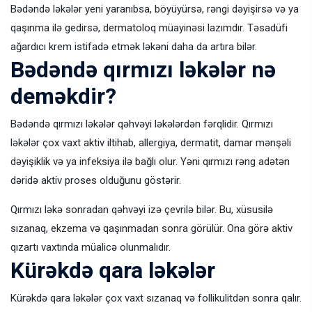
Bədəndə ləkələr yeni yaranıbsa, böyüyürsə, rəngi dəyişirsə və ya
qaşınma ilə gedirsə, dermatoloq müayinəsi lazımdır. Təsadüfi
ağardıcı krem istifadə etmək ləkəni daha da artıra bilər.
Bədəndə qırmızı ləkələr nə
deməkdir?
Bədəndə qırmızı ləkələr qəhvəyi ləkələrdən fərqlidir. Qırmızı
ləkələr çox vaxt aktiv iltihab, allergiya, dermatit, damar mənşəli
dəyişiklik və ya infeksiya ilə bağlı olur. Yəni qırmızı rəng adətən
dəridə aktiv proses olduğunu göstərir.
Qırmızı ləkə sonradan qəhvəyi izə çevrilə bilər. Bu, xüsusilə
sızanaq, ekzema və qaşınmadan sonra görülür. Ona görə aktiv
qızartı vaxtında müalicə olunmalıdır.
Kürəkdə qara ləkələr
Kürəkdə qara ləkələr çox vaxt sızanaq və follikulitdən sonra qalır.