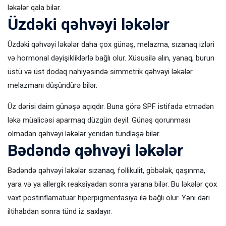
ləkələr qala bilər.
Üzdəki qəhvəyi ləkələr
Üzdəki qəhvəyi ləkələr daha çox günəş, melazma, sızanaq izləri
və hormonal dəyişikliklərlə bağlı olur. Xüsusilə alın, yanaq, burun
üstü və üst dodaq nahiyəsində simmetrik qəhvəyi ləkələr
melazmanı düşündürə bilər.
Üz dərisi daim günəşə açıqdır. Buna görə SPF istifadə etmədən
ləkə müalicəsi aparmaq düzgün deyil. Günəş qorunması
olmadan qəhvəyi ləkələr yenidən tündləşə bilər.
Bədəndə qəhvəyi ləkələr
Bədəndə qəhvəyi ləkələr sızanaq, follikulit, göbələk, qaşınma,
yara və ya allergik reaksiyadan sonra yarana bilər. Bu ləkələr çox
vaxt postinflamatuar hiperpigmentasiya ilə bağlı olur. Yəni dəri
iltihabdan sonra tünd iz saxlayır.