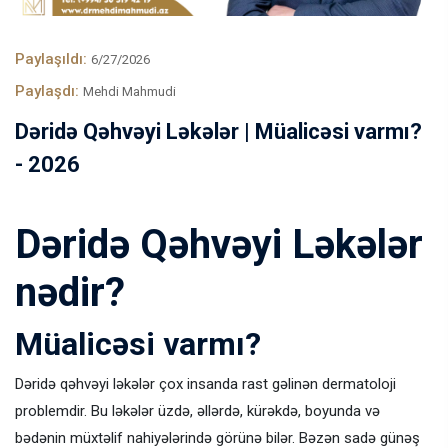
Paylaşıldı:
6/27/2026
Paylaşdı:
Mehdi Mahmudi
Dəridə Qəhvəyi Ləkələr | Müalicəsi varmı?
- 2026
Dəridə Qəhvəyi Ləkələr
nədir?
Müalicəsi varmı?
Dəridə qəhvəyi ləkələr çox insanda rast gəlinən dermatoloji
problemdir. Bu ləkələr üzdə, əllərdə, kürəkdə, boyunda və
bədənin müxtəlif nahiyələrində görünə bilər. Bəzən sadə günəş