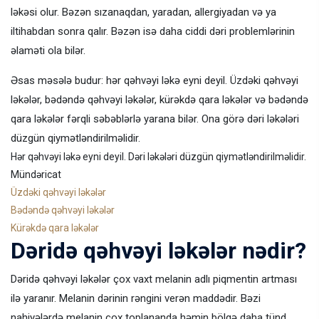
ləkəsi olur. Bəzən sızanaqdan, yaradan, allergiyadan və ya
iltihabdan sonra qalır. Bəzən isə daha ciddi dəri problemlərinin
əlaməti ola bilər.
Əsas məsələ budur: hər qəhvəyi ləkə eyni deyil. Üzdəki qəhvəyi
ləkələr, bədəndə qəhvəyi ləkələr, kürəkdə qara ləkələr və bədəndə
qara ləkələr fərqli səbəblərlə yarana bilər. Ona görə dəri ləkələri
düzgün qiymətləndirilməlidir.
Hər qəhvəyi ləkə eyni deyil. Dəri ləkələri düzgün qiymətləndirilməlidir.
Mündəricat
Üzdəki qəhvəyi ləkələr
Bədəndə qəhvəyi ləkələr
Kürəkdə qara ləkələr
Dəridə qəhvəyi ləkələr nədir?
Dəridə qəhvəyi ləkələr çox vaxt melanin adlı piqmentin artması
ilə yaranır. Melanin dərinin rəngini verən maddədir. Bəzi
nahiyələrdə melanin çox toplananda həmin bölgə daha tünd