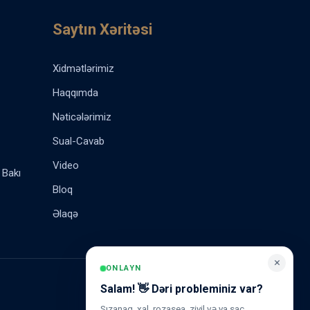
Saytın Xəritəsi
Xidmətlərimiz
Haqqımda
Nəticələrimiz
Sual-Cavab
Video
 Bakı
Bloq
Əlaqə
×
ONLAYN
Salam! 👋 Dəri probleminiz var?
Sızanaq, xal, rozasea, ziyil və ya saç