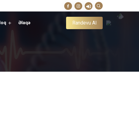
Randevu Al
loq
Əlaqə