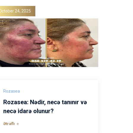
October 24, 2025
Rozasea
Rozasea: Nədir, necə tanınır və
necə idarə olunur?
Ətraflı