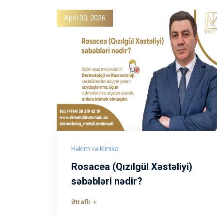
April 30, 2026
Həkim və klinika
Rosacea (Qızılgül Xəstəliyi)
səbəbləri nədir?
Ətraflı