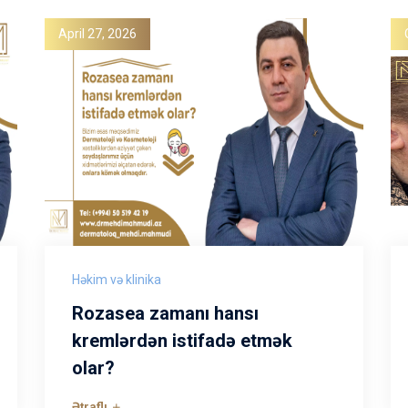
April 27, 2026
Həkim və klinika
Rozasea zamanı hansı
kremlərdən istifadə etmək
olar?
Ətraflı