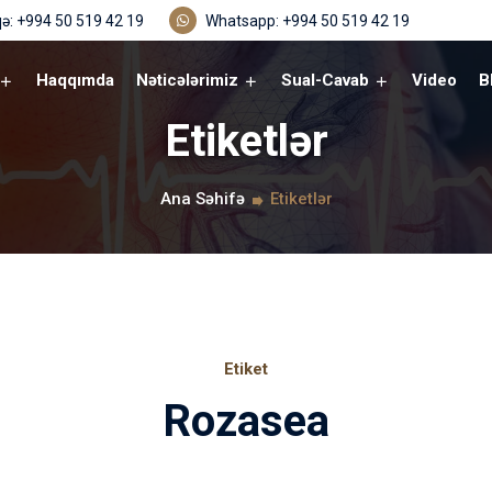
ə: +994 50 519 42 19
Whatsapp: +994 50 519 42 19
Haqqımda
Nəticələrimiz
Sual-Cavab
Video
B
Etiketlər
Ana Səhifə
Etiketlər
Etiket
Rozasea