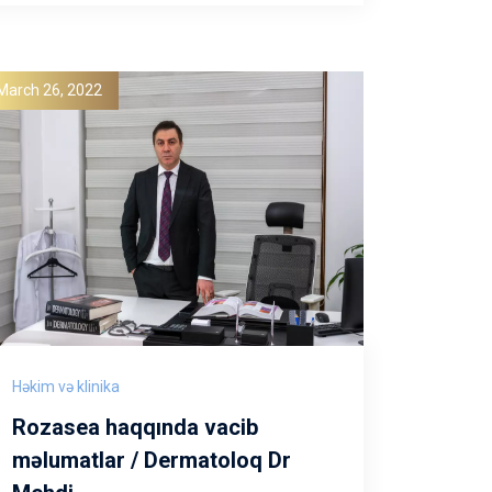
March 26, 2022
Həkim və klinika
Rozasea haqqında vacib
məlumatlar / Dermatoloq Dr