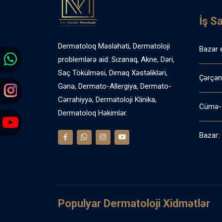
İş S
Dermatoloq Məsləhəti, Dermatoloji
Bazar 
problemlərə aid: Sızanaq, Akne, Dəri,
Saç Tökülməsi, Dırnaq Xəstəlikləri,
Çərçən
Gənə, Dermato-Allergiya, Dermato-
Cərrahiyyə, Dermatoloji Klinika,
Cümə-
Dermatoloq Həkimlər.
Bazar:
Populyar Dermatoloji Xidmətlər