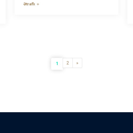
Ətraflı
2
»
1