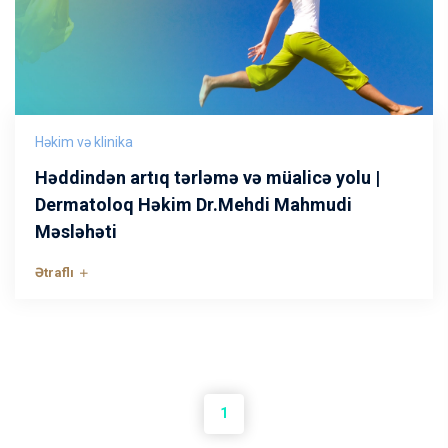
Həkim və klinika
Həddindən artıq tərləmə və müalicə yolu |
Dermatoloq Həkim Dr.Mehdi Mahmudi
Məsləhəti
Ətraflı
1