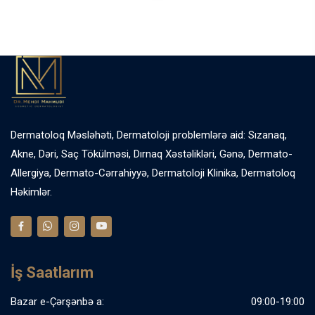
Dermatoloq Məsləhəti, Dermatoloji problemlərə aid: Sızanaq,
Akne, Dəri, Saç Tökülməsi, Dırnaq Xəstəlikləri, Gənə, Dermato-
Allergiya, Dermato-Cərrahiyyə, Dermatoloji Klinika, Dermatoloq
Həkimlər.
İş Saatlarım
Bazar e-Çərşənbə a:
09:00-19:00