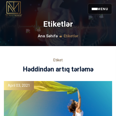
MENU
Etiketlər
Ana Səhifə
Etiketlər
Etiket
Həddindən artıq tərləmə
April 03, 2021