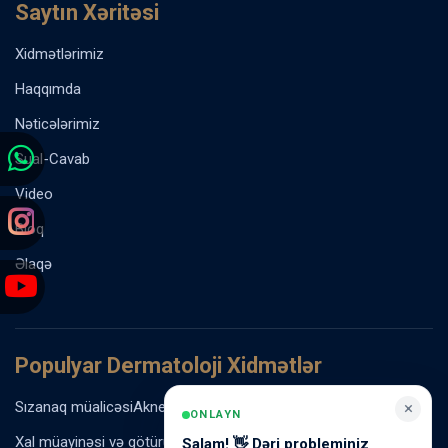
Saytın Xəritəsi
Xidmətlərimiz
Haqqımda
Nəticələrimiz
Sual-Cavab
Video
Bloq
Əlaqə
Populyar Dermatoloji Xidmətlər
Sızanaq müalicəsi
Akne vulgaris müalicəsi
Rozasea müalicəsi
×
ONLAYN
Xal müayinəsi və götürülməsi
Ziyil və papilloma müalicəsi
Salam! 👋 Dəri probleminiz