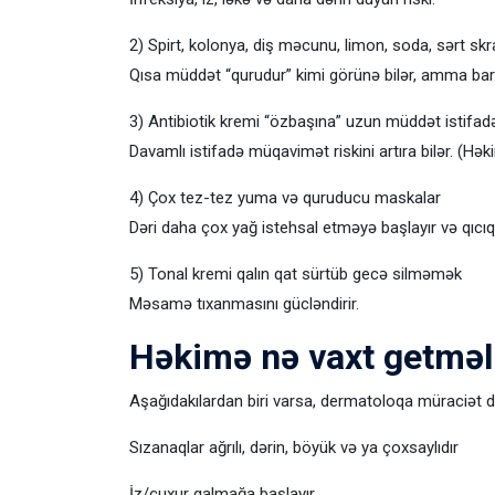
2) Spirt, kolonya, diş məcunu, limon, soda, sərt sk
Qısa müddət “qurudur” kimi görünə bilər, amma bar
3) Antibiotik kremi “özbaşına” uzun müddət istifad
Davamlı istifadə müqavimət riskini artıra bilər. (H
4) Çox tez-tez yuma və quruducu maskalar
Dəri daha çox yağ istehsal etməyə başlayır və qıcıq
5) Tonal kremi qalın qat sürtüb gecə silməmək
Məsamə tıxanmasını gücləndirir.
Həkimə nə vaxt getməl
Aşağıdakılardan biri varsa, dermatoloqa müraciət 
Sızanaqlar ağrılı, dərin, böyük və ya çoxsaylıdır
İz/çuxur qalmağa başlayır