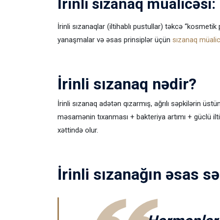
İrinli sızanaq müalicəsi
İrinli sızanaqlar (iltihablı pustullar) təkcə “kosmeti
yanaşmalar və əsas prinsiplər üçün
sızanaq müalic
İrinli sızanaq nədir?
İrinli sızanaq adətən qızarmış, ağrılı səpkilərin üst
məsamənin tıxanması + bakteriya artımı + güclü ilt
xəttində olur.
İrinli sızanağın əsas s