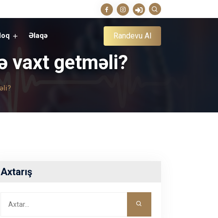
Randevu Al
loq
Əlaqə
nə vaxt getməli?
əli?
Axtarış