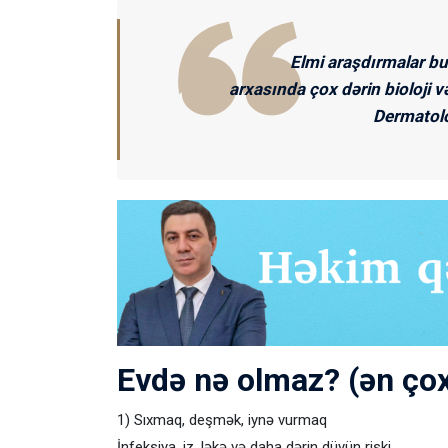
Elmi araşdırmalar bu
arxasında çox dərin bioloji v
Dermatol
Evdə nə olmaz? (ən çox
1) Sıxmaq, deşmək, iynə vurmaq
İnfeksiya, iz, ləkə və daha dərin düyün riski.