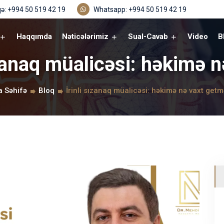
ə: +994 50 519 42 19
Whatsapp: +994 50 519 42 19
Haqqımda
Nəticələrimiz
Sual-Cavab
Video
B
ızanaq müalicəsi: həkimə 
a Səhifə
Bloq
İrinli sızanaq müalicəsi: həkimə nə vaxt getm