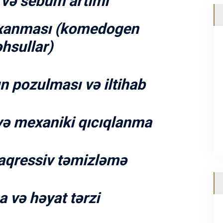
və sebum artımı
ıxanması (komedogen
hsullar)
ın pozulması və iltihab
və mexaniki qıcıqlanma
 aqressiv təmizləmə
 və həyat tərzi