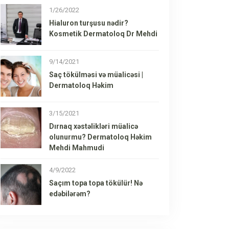
1/26/2022
Hialuron turşusu nədir?
Kosmetik Dermatoloq Dr Mehdi
9/14/2021
Saç tökülməsi və müalicəsi |
Dermatoloq Həkim
3/15/2021
Dırnaq xəstəlikləri müalicə
olunurmu? Dermatoloq Həkim
Mehdi Mahmudi
4/9/2022
Saçım topa topa tökülür! Nə
edəbilərəm?