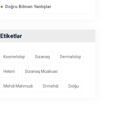
Doğru Bilinən Yanlışlar
Etiketlər
Kosmetoloji
Sızanaq
Dermatoloji
Hekim
Sızanaq Müalicəsi
Mehdi Mahmudi
Drmehdi
Dolğu