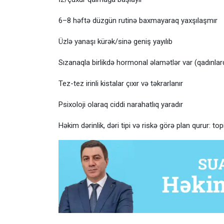
6–8 həftə düzgün rutinə baxmayaraq yaxşılaşmır
Üzlə yanaşı kürək/sinə geniş yayılıb
Sızanaqla birlikdə hormonal əlamətlər var (qadınla
Tez-tez irinli kistalar çıxır və təkrarlanır
Psixoloji olaraq ciddi narahatlıq yaradır
Həkim dərinlik, dəri tipi və riskə görə plan qurur: to