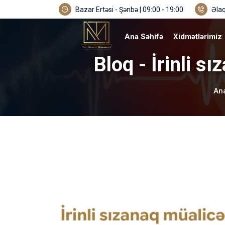
Bazar Ertəsi - Şənbə | 09:00 - 19:00
Əlaq
Ana Səhifə
Xidmətlərimiz
Bloq - İrinli s
An