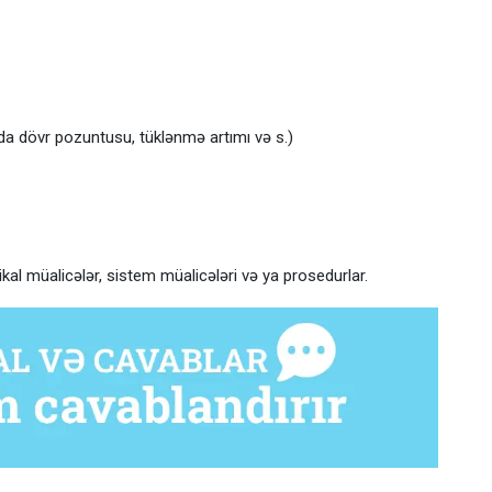
rda dövr pozuntusu, tüklənmə artımı və s.)
pikal müalicələr, sistem müalicələri və ya prosedurlar.