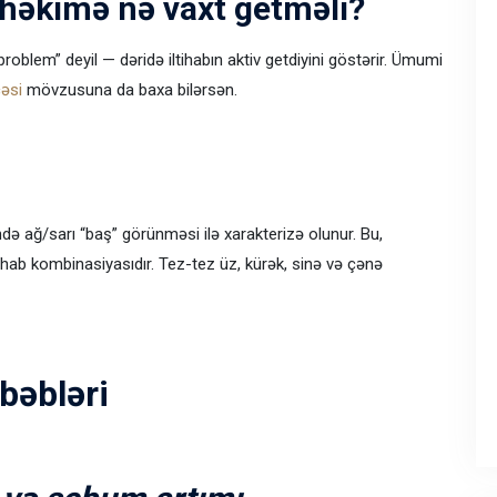
: həkimə nə vaxt getməli?
k problem” deyil — dəridə iltihabın aktiv getdiyini göstərir. Ümumi
əsi
mövzusuna da baxa bilərsən.
ündə ağ/sarı “baş” görünməsi ilə xarakterizə olunur. Bu,
ihab kombinasiyasıdır. Tez-tez üz, kürək, sinə və çənə
əbəbləri