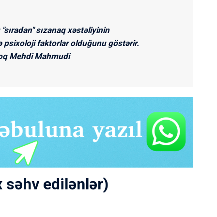
 "sıradan" sızanaq xəstəliyinin
ə psixoloji faktorlar olduğunu göstərir.
oq Mehdi Mahmudi
 səhv edilənlər)