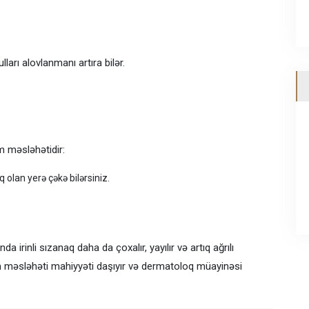
arı alovlanmanı artıra bilər.
m məsləhətidir:
olan yerə çəkə bilərsiniz.
da irinli sızanaq daha da çoxalır, yayılır və artıq ağrılı
im məsləhəti mahiyyəti daşıyır və dermatoloq müayinəsi