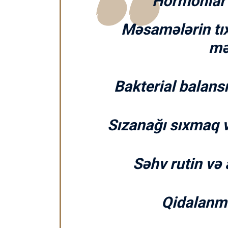
Hormonlar 
Məsamələrin t
mə
Bakterial balans
Sızanağı sıxmaq 
Səhv rutin və
Qidalanma