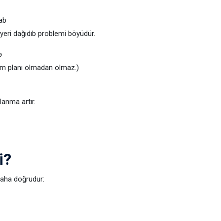
rab
yeri dağıdıb problemi böyüdür.
ə
əkim planı olmadan olmaz.)
lanma artır.
i?
daha doğrudur: