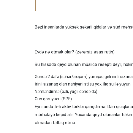
Bəzi insanlarda yüksək şəkərli qidalar və süd məhsull
Evdə nə etmək olar? (zərərsiz əsas rutin)
Bu hissədə qeyd olunan müalicə resepti deyil, həki
Gündə 2 dəfə (səhər/axşam) yumşaq geli irinli sızanaq 
İrinli sızanaq olan nahiyəni sti su yox, ilıq su ilə yuyun.
Nəmləndirmə (bəli, yağlı dəridə də)
Gün qoruyucu (SPF)
Eyni anda 5-6 aktiv tərkibi qarışdırma. Dəri qıcıqlanan
mərhələyə keçid alır. Yuxarıda qeyd olunanlar hək
olmadan tətbiq etmə.